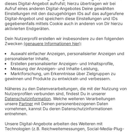
Immer auf dem Laufenden
bleiben!
Verpass' nichts mehr - mit unserem kostenlosen
ANTENNE BAYERN Newsletter. Ob Nachrichten,
Lifestyle oder unsere neuesten Aktionen - wir
informieren dich.
Zum Newsletter anmelden
Du möchtest uns etwas sagen?
Studio Hotline