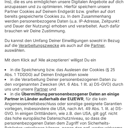
Kontaktformular
Sprachnachricht
© dpa-infocom, dpa:260709-930-358287/1
DAS KÖNNTE DICH AUCH INTERESSIEREN
Bayern