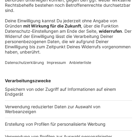
Gewalt bei «Schanzenfest» rund um YouTuber
«Drachenlord»
Schon im vergangenen Jahr kamen Tausende in den
früheren Wohnort des YouTubers «Drachenlord». Nun
muss die Polizei dort wieder zu einem unerlaubten
«Schanzenfest» ausrücken. Die Bilanz.
DEINE GEMERKTEN ARTIKEL
Du hast dir noch keine Artikel gemerkt
Markiere sie hierfür mit einem