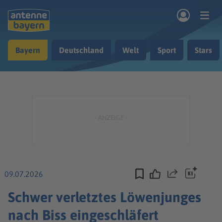
Zum Hauptinhalt springen
Bayern
Deutschland
Welt
Sport
Stars
rogramm
Musik & Radio
Podcasts
Nachrichten
Ratgeber
Kontakt
09.07.2026
Teilen
Schwer verletztes Löwenjunges
nach Biss eingeschläfert