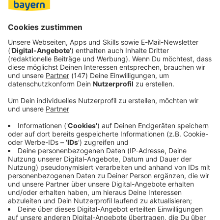
Weihnachtsfeiertag in städtischen Tiergarten geboren.
Mutter Aarany hatte sechs Tiere zur Welt gebracht. Eins
davon starb nach Angaben des Tiergartens direkt nach
der Geburt, ein zweites wenige Tage danach.