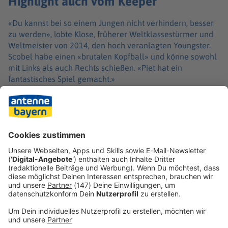
Highlight auch vom Keeper
«Du kannst bei so einem Jungen nicht verhindern, besser
zu werden», lobte Klose, früherer Weltklassestürmer und
Weltmeister von 2014, den hoch veranlagten Youngster.
Scobel habe einen «brutalen Kopfball» und könne sowohl
mit Links als auch Rechts schießen. «Piet hat ein
fantastisches Spiel gemacht.»
Eine herausragende Aktion hatte auch Nürnbergs
Schlussmann Jan Reichert, der sein Team mit einem
gehaltenen Foulelfmeter von Otto Stange (85.) vor der
möglichen Niederlage bewahrte. Aber dieses rasante
Spiel am 17. Januar stand ganz im Zeichen Scobels.