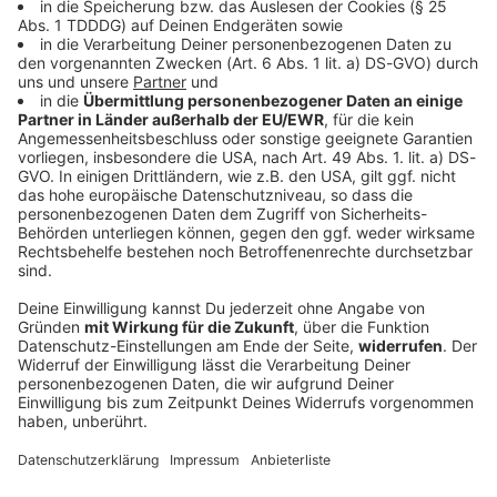
Bayern
Autofahrer rast der Polizei davon - bis an
einen Baum
Mit deutlich überhöhter Geschwindigkeit und
riskanten Überholmanövern flüchtet ein 24-Jähriger
vor der Polizei. Die Verfolgungsfahrt endet an einem
Baum. Die Ermittler bitten Zeugen um Hinweise.