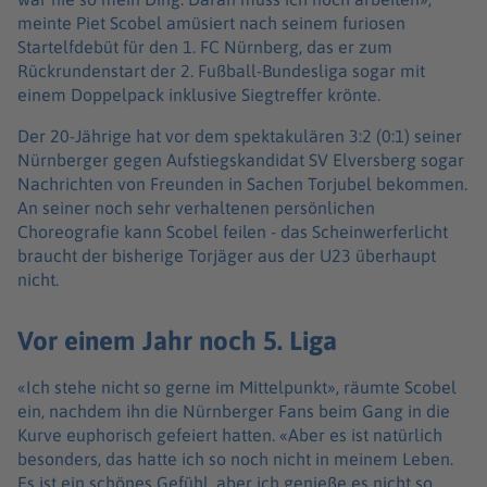
meinte Piet Scobel amüsiert nach seinem furiosen
Startelfdebüt für den 1. FC Nürnberg, das er zum
Rückrundenstart der 2. Fußball-Bundesliga sogar mit
einem Doppelpack inklusive Siegtreffer krönte.
Der 20-Jährige hat vor dem spektakulären 3:2 (0:1) seiner
Nürnberger gegen Aufstiegskandidat SV Elversberg sogar
Nachrichten von Freunden in Sachen Torjubel bekommen.
An seiner noch sehr verhaltenen persönlichen
Choreografie kann Scobel feilen - das Scheinwerferlicht
braucht der bisherige Torjäger aus der U23 überhaupt
nicht.
Vor einem Jahr noch 5. Liga
«Ich stehe nicht so gerne im Mittelpunkt», räumte Scobel
ein, nachdem ihn die Nürnberger Fans beim Gang in die
Kurve euphorisch gefeiert hatten. «Aber es ist natürlich
besonders, das hatte ich so noch nicht in meinem Leben.
Es ist ein schönes Gefühl, aber ich genieße es nicht so