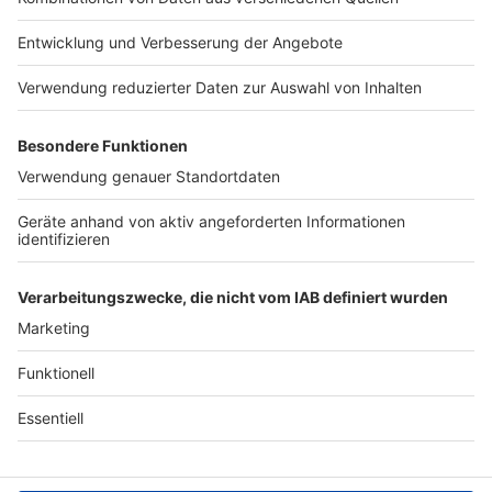
Jobs
Studio-Hotline
Presse
Verkehrs-Hotline
Werben
Archiv
ANTENNE BAYERN GROUP
Stiftung ANTENNE BAYERN
hilft
Teilnahmebedingungen
Grounding Page ANTENNE
BAYERN
Datenschutz­erklärung
Cookie- und Drittanbieter-