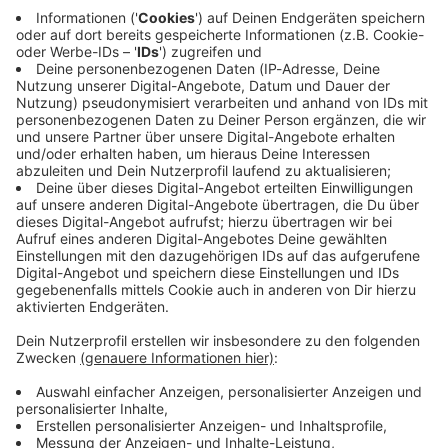
Immer auf dem Laufenden
bleiben!
Verpass' nichts mehr - mit unserem kostenlosen
ANTENNE BAYERN Newsletter. Ob Nachrichten,
Lifestyle oder unsere neuesten Aktionen - wir
informieren dich.
Zum Newsletter anmelden