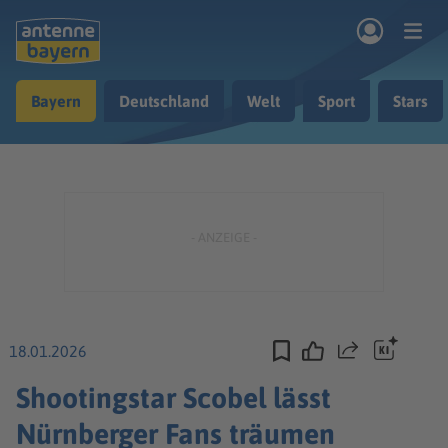
Zum Hauptinhalt springen
Bayern
Deutschland
Welt
Sport
Stars
rogramm
Musik & Radio
Podcasts
Nachrichten
Ratgeber
Kontakt
18.01.2026
Teilen
Shootingstar Scobel lässt
Nürnberger Fans träumen