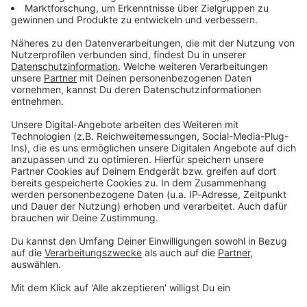
Du möchtest uns etwas sagen?
Studio Hotline
Kontaktformular
Sprachnachricht
© dpa-infocom, dpa:260118-930-560637/1
DAS KÖNNTE DICH AUCH INTERESSIEREN