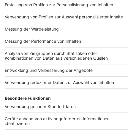
Impressum
Newsletter
Nutzungsbedingungen
Kontakt
Jobs
Studio-Hotline
Presse
Verkehrs-Hotline
Werben
Archiv
ANTENNE BAYERN GROUP
Stiftung ANTENNE BAYERN
hilft