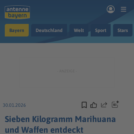
Zum Hauptinhalt springen
Bayern
Deutschland
Welt
Sport
Stars
rogramm
Musik & Radio
Podcasts
Nachrichten
Ratgeber
Kontakt
30.01.2026
Teilen
Sieben Kilogramm Marihuana
und Waffen entdeckt