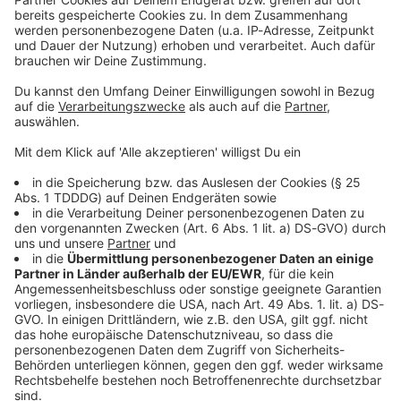
Sprachnachricht
© dpa-infocom, dpa:260130-930-619287/1
DAS KÖNNTE DICH AUCH INTERESSIEREN
Bayern