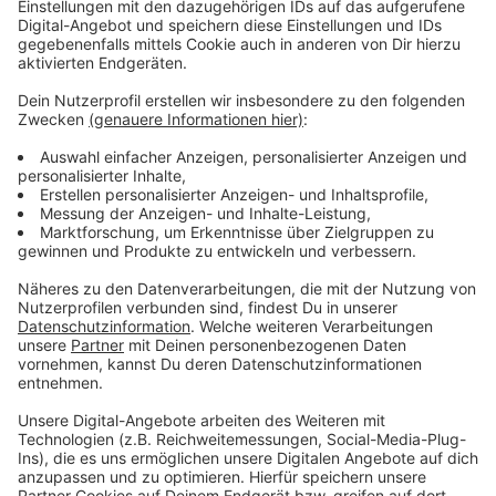
Immer auf dem Laufenden
bleiben!
Verpass' nichts mehr - mit unserem kostenlosen
ANTENNE BAYERN Newsletter. Ob Nachrichten,
Lifestyle oder unsere neuesten Aktionen - wir
informieren dich.
Zum Newsletter anmelden
Du möchtest uns etwas sagen?
Studio Hotline
Kontaktformular