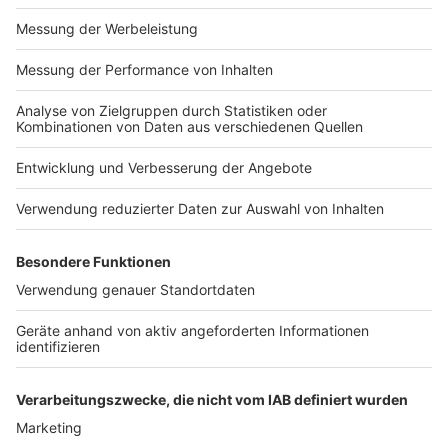
Impressum
Newsletter
Nutzungsbedingungen
Kontakt
Jobs
Studio-Hotline
Presse
Verkehrs-Hotline
Werben
Archiv
ANTENNE BAYERN GROUP
Stiftung ANTENNE BAYERN
hilft
Teilnahmebedingungen