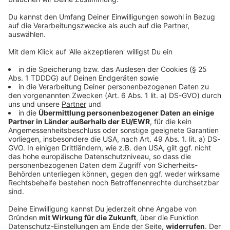
© dpa-infocom, dpa:260528-930-142594/2
DAS KÖNNTE DICH AUCH INTERESSIEREN
Bayern
Bayern stöhnen wieder über Hitze