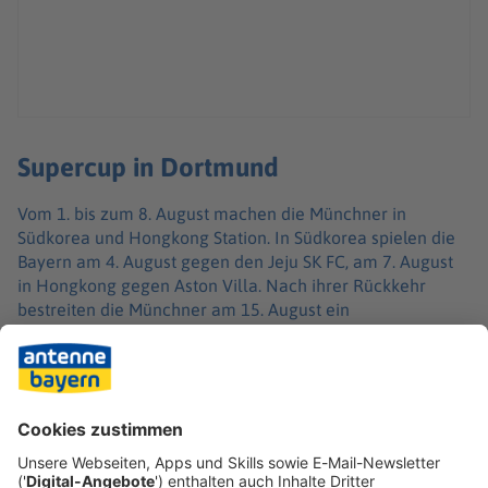
Supercup in Dortmund
Vom 1. bis zum 8. August machen die Münchner in
Südkorea und Hongkong Station. In Südkorea spielen die
Bayern am 4. August gegen den Jeju SK FC, am 7. August
in Hongkong gegen Aston Villa. Nach ihrer Rückkehr
bestreiten die Münchner am 15. August ein
Freundschaftsspiel in der Allianz Arena gegen RB Leipzig.
Im Franz Beckenbauer Supercup ist der Doublesieger am
22. August gegen Vizemeister Borussia Dortmund
gefordert. Das Eröffnungsspiel in der Bundesliga ist auf
den 28. August terminiert. In die erste DFB-Pokal-Runde
startet Kompanys Team am 1. oder 2. September.