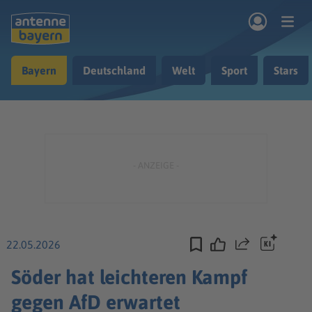
Zum Hauptinhalt springen
Bayern
Deutschland
Welt
Sport
Stars
rogramm
Musik & Radio
Podcasts
Nachrichten
Ratgeber
Kontakt
22.05.2026
Teilen
Söder hat leichteren Kampf
gegen AfD erwartet