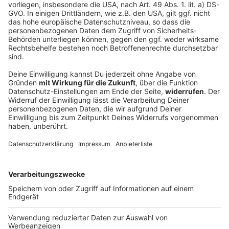
Erneut Ermittlungen gegen Aiwangers Ex-
Lehrer
Vor drei Jahren rüttelte die Flugblattaffäre um Hubert
Aiwanger die bayerische Landespolitik heftig
durcheinander. Viele haben das schon wieder
vergessen. Nicht so die Staatsanwaltschaft
Regensburg.
DEINE GEMERKTEN ARTIKEL
Du hast dir noch keine Artikel gemerkt