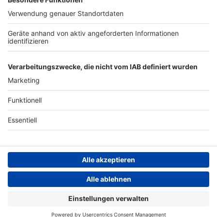
Archiv
ANTENNE BAYERN GROUP
Stiftung ANTENNE BAYERN
hilft
Teilnahmebedingungen
Grounding Page ANTENNE
BAYERN
Datenschutz­erklärung
Cookie- und Drittanbieter-
einstellungen
Persönliche Datenkontrolle
ANTENNE BAYERN Live
Fugees – Killing Me Softly