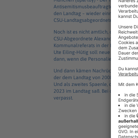
Antisemitismusbeauftragte Ludwig Spae
den Landtag – wieder einmal als Nachr
CSU-Landtagsabgeordneten Andreas L
Noch ist es nicht amtlich, doch der C
CSU-Abgeordnete Alexander Dietrich, de
Kommunalreferats in der Landeshaup
Ute Eiling-Hütig soll neue Bildungsmi
dann, wenn die Personalien wie angek
Und dann kämen Nachrücker über die 
der dem Landtag von 2008 bis 2018 so
Und als zweites Spaenle, der von 1994
2023 im Landtag saß. Bei der Landtag
verpasst.