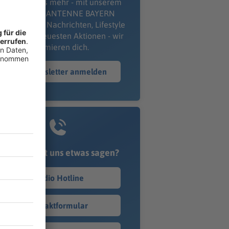
erpass' nichts mehr - mit unserem
kostenlosen ANTENNE BAYERN
wsletter. Ob Nachrichten, Lifestyle
er unsere neuesten Aktionen - wir
informieren dich.
Zum Newsletter anmelden
Du möchtest uns etwas sagen?
Studio Hotline
Kontaktformular