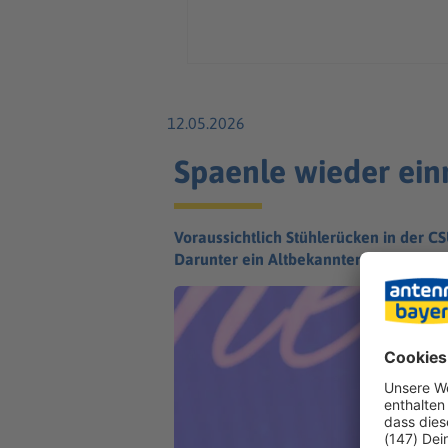
12.05.2026
Spaenle wieder ein
Voraussichtlich Stühlerücken in der C
Darunter ein Altbekannter.