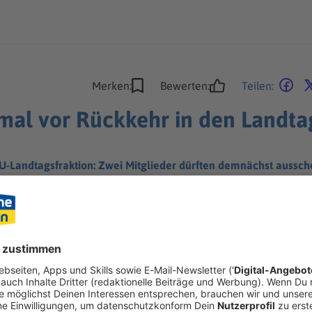
Merken:
Bewerten:
Teilen:
mal vor Rückkehr in den Landta
SU-Landtagsfraktion: Zwei Mitglieder dürften demnächst aussch