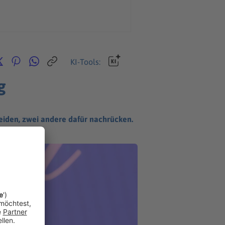
KI-Tools:
g
eiden, zwei andere dafür nachrücken.