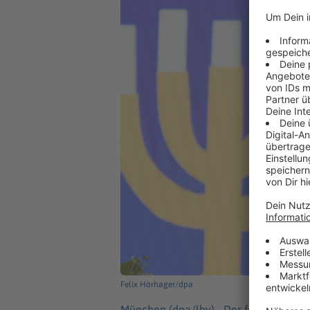
Felix Hörhager/dpa
München (dpa/lby) -
Der frühere baye