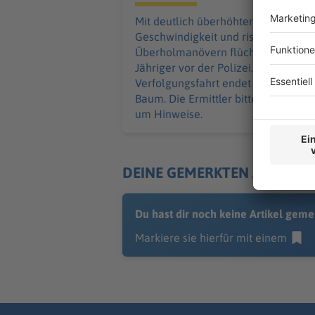
Mit deutlich überhöhter
Geschwindigkeit und riskanten
Überholmanövern flüchtet ein 24-
Jähriger vor der Polizei. Die
Verfolgungsfahrt endet an einem
Baum. Die Ermittler bitten Zeugen
um Hinweise.
DEINE GEMERKTEN ARTIKEL
Du hast dir noch keine Artikel geme
Markiere sie hierfür mit einem