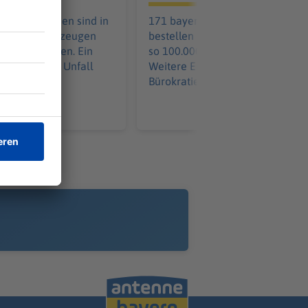
aus Tschechien sind in
171 bayerische Kommunen
it ihren Fahrzeugen
bestellen gemeinsam - und spar
ammengestoßen. Ein
so 100.000 pro Löschfahrzeug.
 wurde in den Unfall
Weitere Einsparungen in der
Bürokratie kommen hinzu.