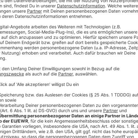
nle (CSU) steht vor einer neuerlichen Rückkehr in
ücker. Gleiches gilt für den ebenfalls langjährigen
orenz.
SU-Landtagsfraktion stehen zwei Abgänge bevor. Der
r seit 2023 im Landtag sitzt, soll neuer Leiter des
tstadt München werden. Und die CSU-Abgeordnete
nisterin in Rheinland-Pfalz werden. Beide müssten
ündigt vollzogen werden, ihre Mandate niederlegen.
CSU-Oberbayern-Liste zum Zug. Als erstes Lorenz,
wie als Nachrücker von 2022 bis 2023 angehörte.
 bis 2018 und dann – als Nachrücker – von 2020 bis
swahl 2023 hatten beide den direkten Wiedereinzug