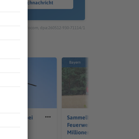
Sprachnachricht
© dpa-infocom, dpa:260512-930-71114/1
Bayern
verletzte bei
Sammelbestellung für
all bei
Feuerwehrautos soll
Millionen sparen