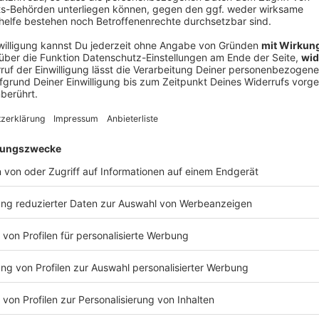
V
Ne
od