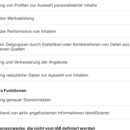
TERESSIEREN
Bayern
Bayern
Trotz 2:0-Vorsprung:
Fünf Schwer
Kein 1860-Sieg zur
Verkehrsunf
Heimpremiere
Straubing