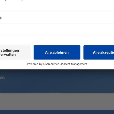
15.000 «Löwen»-Fans sehen eine
Zwei Fahrer 
ereignisreiche Heimpremiere in
Ostbayern m
der Regionalliga: Ein Handelfmeter,
frontal zus
ein sehenswerter Außenrist – und
drittes Auto
am Ende reicht es für 1860
verwickelt.
München doch nicht zum Heimsieg.
rkt