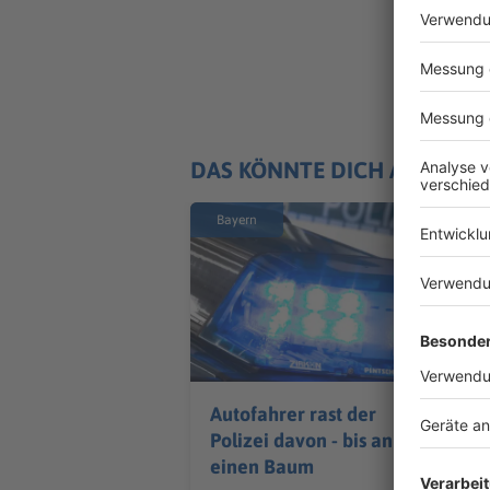
DAS KÖNNTE DICH AUCH IN
Bayern
Autofahrer rast der
Polizei davon - bis an
einen Baum