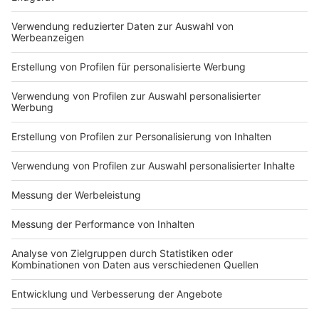
Du hast dir noch keine Artikel gemerkt
Markiere sie hierfür mit einem
Impressum
Newsletter
Nutzungsbedingungen
Kontakt
Jobs
Studio-Hotline
Presse
Verkehrs-Hotline