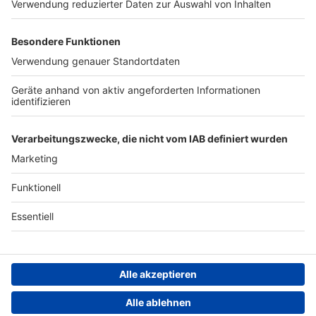
Werben
Archiv
ANTENNE BAYERN GROUP
Stiftung ANTENNE BAYERN
hilft
Teilnahmebedingungen
Grounding Page ANTENNE
BAYERN
Datenschutz­erklärung
Cookie- und Drittanbieter-
einstellungen
Persönliche Datenkontrolle