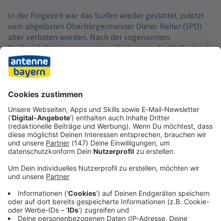
In der Folgezeit war das Surfen wieder gestattet, zuletzt
vom abgelösten Oberbürgermeister Dieter Reiter (SPD)
aber verboten worden. Nach der sogenannten
Bachauskehr im vergangenen Herbst war die Welle durch
einen Mangel an natürlichen Hindernissen im Flussbett
verschwunden. Unbekannte brachten in der Folge
mehrmals künstliche Hindernisse ein, die dann wieder
entfernt wurden. Solange es auf dem Bach eine Welle gab,
wurde dort auch wieder gesurft – illegal.