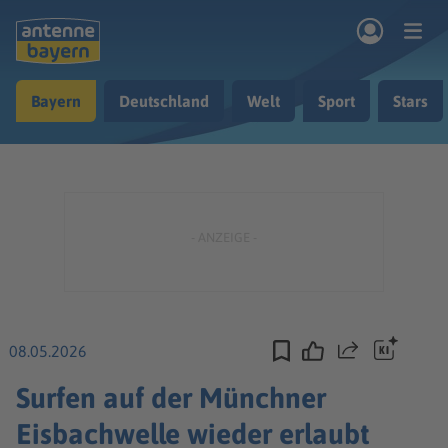
Zum Hauptinhalt springen
Bayern
Deutschland
Welt
Sport
Stars
rogramm
Musik & Radio
Podcasts
Nachrichten
Ratgeber
Kontakt
08.05.2026
Teilen
Surfen auf der Münchner
Eisbachwelle wieder erlaubt