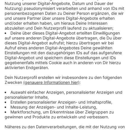
Immer auf dem Laufenden
bleiben!
Verpass' nichts mehr - mit unserem kostenlosen
ANTENNE BAYERN Newsletter. Ob Nachrichten,
Lifestyle oder unsere neuesten Aktionen - wir
informieren dich.
Zum Newsletter anmelden