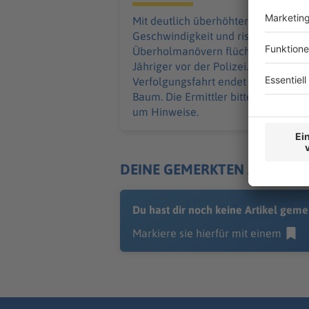
Mit deutlich überhöhter
Geschwindigkeit und riskanten
Überholmanövern flüchtet ein 24-
Jähriger vor der Polizei. Die
Verfolgungsfahrt endet an einem
Baum. Die Ermittler bitten Zeugen
um Hinweise.
DEINE GEMERKTEN ARTIKEL
Du hast dir noch keine Artikel geme
Markiere sie hierfür mit einem