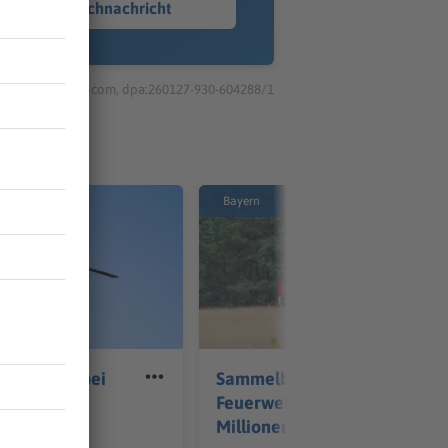
Sprachnachricht
© dpa-infocom, dpa:260127-930-604288/1
Bayern
verletzte bei
Sammelbestellung für
all bei
Feuerwehrautos soll
Millionen sparen