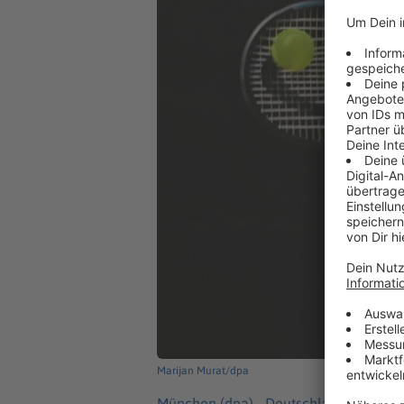
Marijan Murat/dpa
München (dpa) -
Deutschlands Tennis-