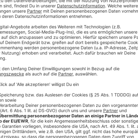
heren Coach Dieter Kindlmann erweitert. Der 43-
 mit Ulf Fischer (60) für den 18 Jahre alten Engel
heit außer mit Kerber unter anderem mit Maria
listen-Ersten Aryna Sabalenka zusammen. Zuletzt
icker.
und besten Jugend-Tennisspieler der Welt. Ich bin sehr
Kindlmann. Auch Engel freut sich auf die
nachten eine Trainingswoche in der Tennis-Base in
, dass das richtig gut passen würde.»
e
elt. Bei den Australian Open war er zuletzt in der
oche ist Engel beim Challenger-Turnier im