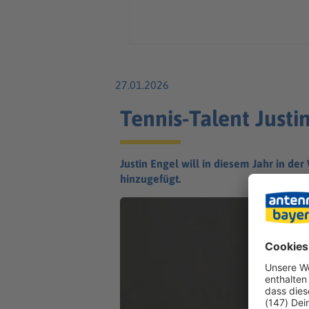
27.01.2026
Tennis-Talent Justi
Justin Engel will in diesem Jahr in d
hinzugefügt.