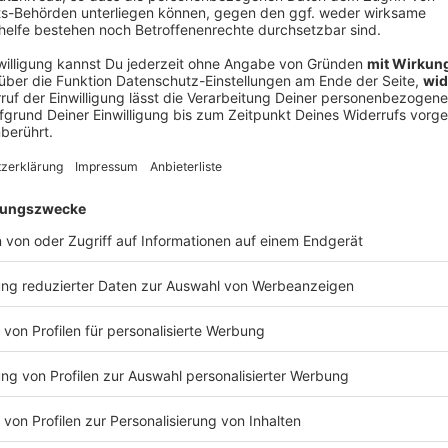
V
Ne
od