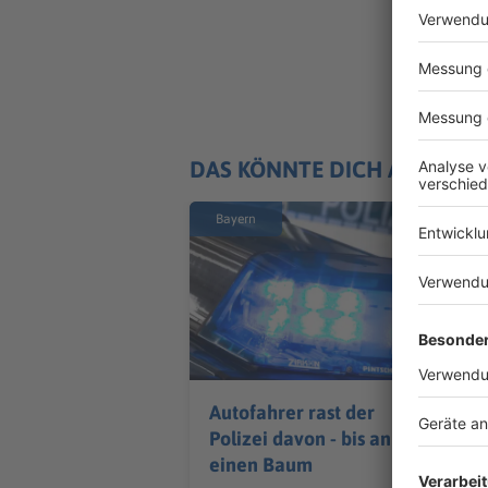
DAS KÖNNTE DICH AUCH IN
Bayern
Autofahrer rast der
Polizei davon - bis an
einen Baum