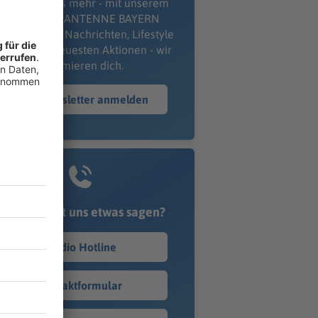
erpass' nichts mehr - mit unserem
kostenlosen ANTENNE BAYERN
wsletter. Ob Nachrichten, Lifestyle
er unsere neuesten Aktionen - wir
informieren dich.
Zum Newsletter anmelden
Du möchtest uns etwas sagen?
Studio Hotline
Kontaktformular