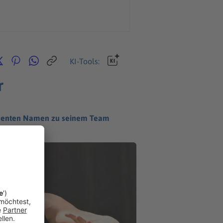
KI-Tools:
r
ominenten Namen zu seinem Team