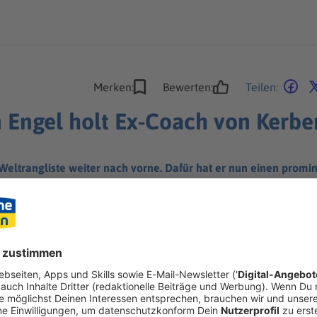
Merken:
Bewerten:
Teilen:
n Engel holt Ex-Coach von Kerbe
er Weltrangliste weiter nach vorne. Dafür hat er nun einen pr