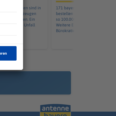
aus Tschechien sind in
171 bayerische Kommunen
it ihren Fahrzeugen
bestellen gemeinsam - und spar
ammengestoßen. Ein
so 100.000 pro Löschfahrzeug.
 wurde in den Unfall
Weitere Einsparungen in der
Bürokratie kommen hinzu.