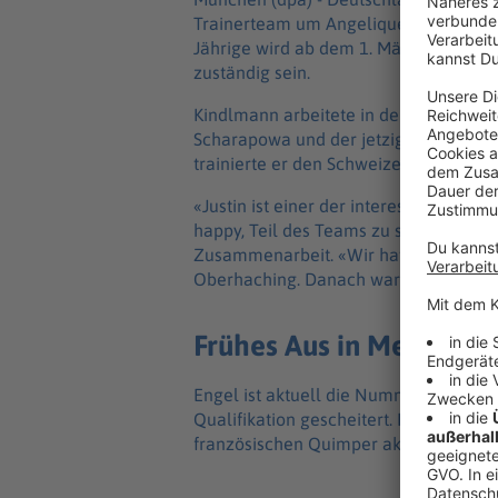
Trainerteam um Angelique Kerbers frü
Jährige wird ab dem 1. März gemeinsam
zuständig sein.
Kindlmann arbeitete in der Vergangen
Scharapowa und der jetzigen Weltrang
trainierte er den Schweizer Dominic Str
«Justin ist einer der interessantesten 
happy, Teil des Teams zu sein», sagte 
Zusammenarbeit. «Wir hatten vor Weih
Oberhaching. Danach war für mich klar
Frühes Aus in Melbourn
Engel ist aktuell die Nummer 148 der W
Qualifikation gescheitert. In dieser W
französischen Quimper aktiv.