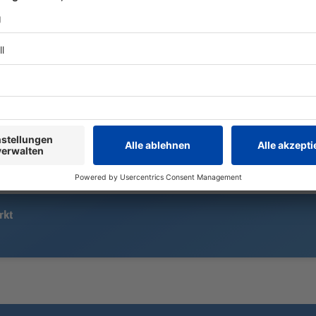
15.000 «Löwen»-Fans sehen eine
Zwei Fahrer 
ereignisreiche Heimpremiere in
Ostbayern m
der Regionalliga: Ein Handelfmeter,
frontal zus
ein sehenswerter Außenrist – und
drittes Auto
am Ende reicht es für 1860
verwickelt.
München doch nicht zum Heimsieg.
rkt