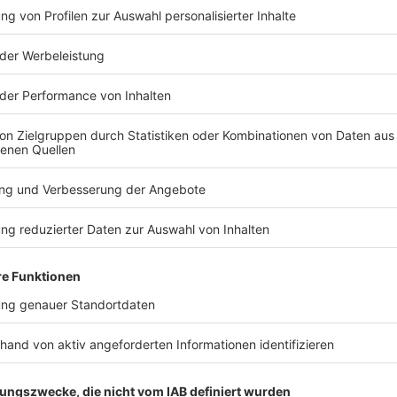
TERESSIEREN
Bayern
Bayern
Trotz 2:0-Vorsprung:
Fünf Schwer
Kein 1860-Sieg zur
Verkehrsunf
Heimpremiere
Straubing