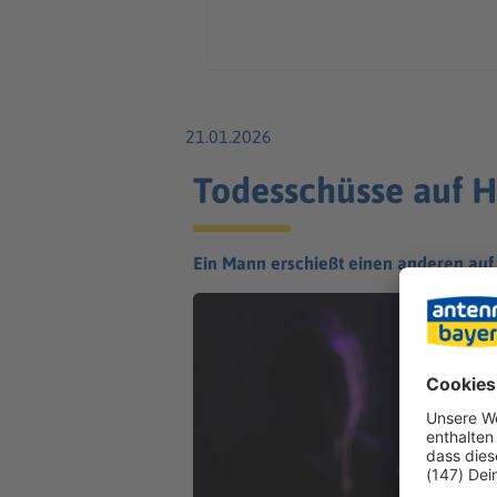
21.01.2026
Todesschüsse auf H
Ein Mann erschießt einen anderen auf 