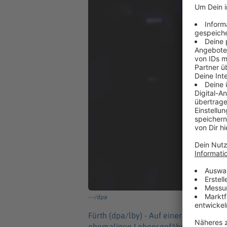
---/dpa
Fürth (dpa/lby) -
Auf einer Hochzeitsfei
ehemaligen Lebensgefährtin mit sechs