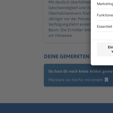
Mit deutlich überhöhter
Geschwindigkeit und riskanten
Überholmanövern flüchtet ein 24-
Jähriger vor der Polizei. Die
Verfolgungsfahrt endet an einem
Baum. Die Ermittler bitten Zeugen
um Hinweise.
DEINE GEMERKTEN ARTIKEL
Du hast dir noch keine Artikel geme
Markiere sie hierfür mit einem