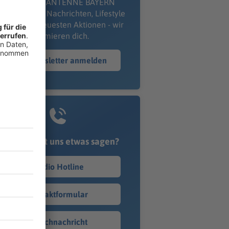
kostenlosen ANTENNE BAYERN
wsletter. Ob Nachrichten, Lifestyle
er unsere neuesten Aktionen - wir
informieren dich.
Zum Newsletter anmelden
Du möchtest uns etwas sagen?
Studio Hotline
Kontaktformular
Sprachnachricht