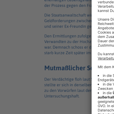
der Prozess gegen den Franzosen vor
Die Staatsanwaltschaft wirft ihm heim
Geldforderungen zwischen den beiden
und seiner Ex-Freundin gewesen sein.
Den Ermittlungen zufolge war der An
Verwandten zu der Hochzeitsfeier geg
war. Demnach schoss er dort dem 47-J
starb kurze Zeit später im Krankenhau
Mutmaßlicher Schütze st
Der Verdächtige floh laut Staatsanwalt
stellte er sich in derselben Nacht noch
zu den Vorwürfen laut den Ermittlern g
Untersuchungshaft.