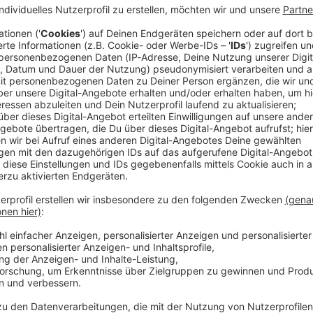
er in Fürth soll ein 27-Jähriger den Vater seiner
 Schüssen getötet haben. Heute (9.00 Uhr) beginnt