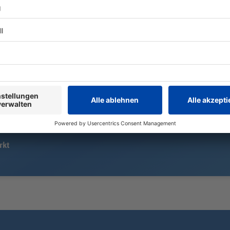
15.000 «Löwen»-Fans sehen eine
Zwei Fahrer 
ereignisreiche Heimpremiere in
Ostbayern m
der Regionalliga: Ein Handelfmeter,
frontal zus
ein sehenswerter Außenrist – und
drittes Auto
am Ende reicht es für 1860
verwickelt.
München doch nicht zum Heimsieg.
rkt