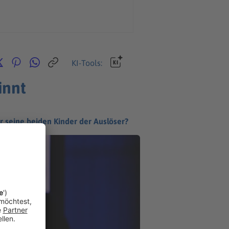
KI-Tools:
innt
r seine beiden Kinder der Auslöser?