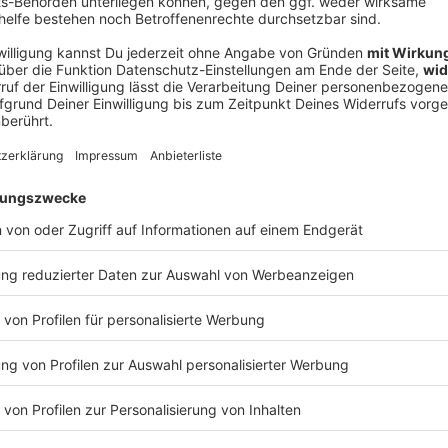
Ne
od
ben einer Gerichtssprecherin mehrere Zeugen
izeikräfte. Die Staatsanwaltschaft benannte
itsfeier als Zeugen. Außerdem gibt es