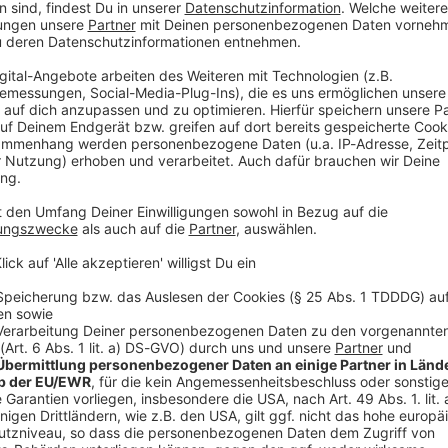
 dem Landgericht in Nürnberg.
tückischen Mord vor. Das Motiv sollen
 Familien wegen der beiden Kinder des Angeklagten
geklagte im vergangenen März mit mehreren
angen, zu der auch das spätere Opfer eingeladen
ährigen sechsmal gezielt in den Oberkörper. Dieser
s.
ellte sich der Polizei
schaft mit seinen Begleitern nach Frankreich. Dort
 der Polizei und räumte die Tat ein. Seitdem hatte er
eschwiegen. Er sitzt seit April in Deutschland in
V