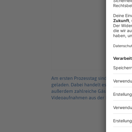
Am ersten Prozesstag sind nach Anga
geladen. Dabei handelt es sich um Pol
außerdem zahlreiche Gäste der Hochze
Videoaufnahmen aus der Festhalle.