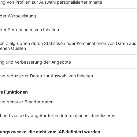
TERESSIEREN
Bayern
Bayern
Trotz 2:0-Vorsprung:
Fünf Schwer
Kein 1860-Sieg zur
Verkehrsunf
Heimpremiere
Straubing