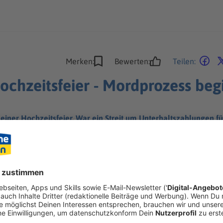
Merken:
Bewerten:
Teilen:
ochzeitsfeier - Mordprozess beg
einer Hochzeitsfeier. War ein Streit um Unterhaltszahlungen fü