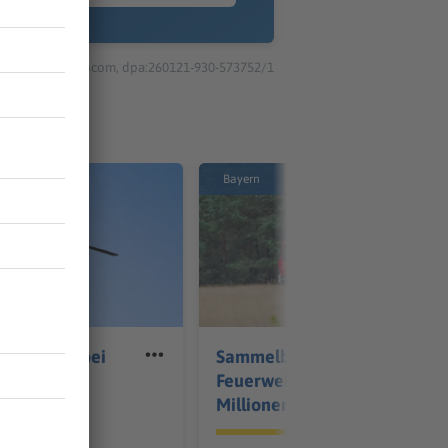
© dpa-infocom, dpa:260121-930-573752/1
Bayern
verletzte bei
Sammelbestellung für
all bei
Feuerwehrautos soll
Millionen sparen