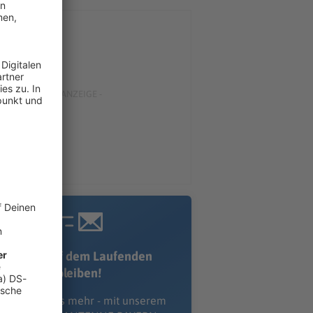
Immer auf dem Laufenden
bleiben!
erpass' nichts mehr - mit unserem