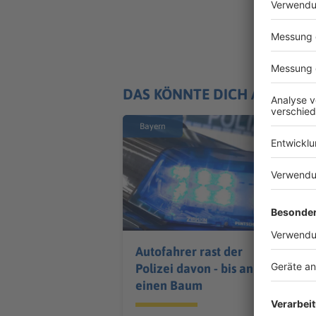
DAS KÖNNTE DICH AUCH IN
Bayern
Autofahrer rast der
Polizei davon - bis an
einen Baum