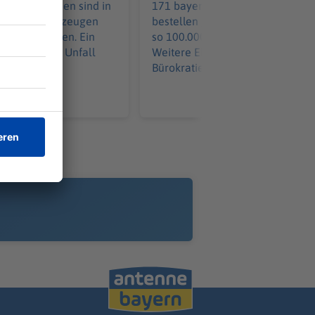
aus Tschechien sind in
171 bayerische Kommunen
it ihren Fahrzeugen
bestellen gemeinsam - und spar
ammengestoßen. Ein
so 100.000 pro Löschfahrzeug.
 wurde in den Unfall
Weitere Einsparungen in der
Bürokratie kommen hinzu.