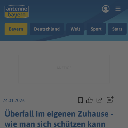
Zum Hauptinhalt springen
Bayern
Deutschland
Welt
Sport
Stars
rogramm
Musik & Radio
Podcasts
Nachrichten
Ratgeber
Kontakt
24.01.2026
Teilen
Überfall im eigenen Zuhause -
wie man sich schützen kann