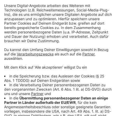
Sprachnachricht
© dpa-infocom, dpa:260124-930-589586/1
DAS KÖNNTE DICH AUCH INTERESSIEREN
Bayern