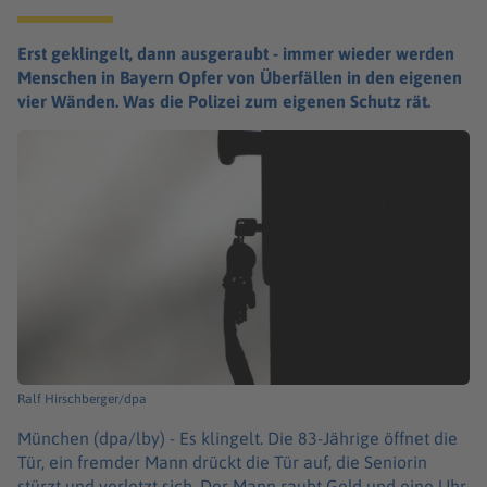
Erst geklingelt, dann ausgeraubt - immer wieder werden
Menschen in Bayern Opfer von Überfällen in den eigenen
vier Wänden. Was die Polizei zum eigenen Schutz rät.
Ralf Hirschberger/dpa
München (dpa/lby) -
Es klingelt. Die 83-Jährige öffnet die
Tür, ein fremder Mann drückt die Tür auf, die Seniorin
stürzt und verletzt sich. Der Mann raubt Geld und eine Uhr