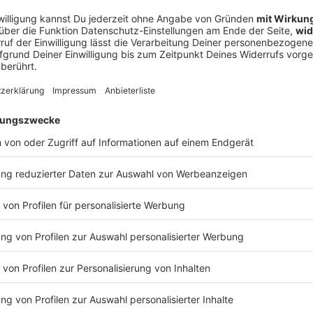
eugt, dass der Mann am 20. Juni 2025 maskiert vor
hweinfurt) den Geldtransporter überfallen hat. «Im
m Zeitpunkt circa drei Millionen Euro», sagte der