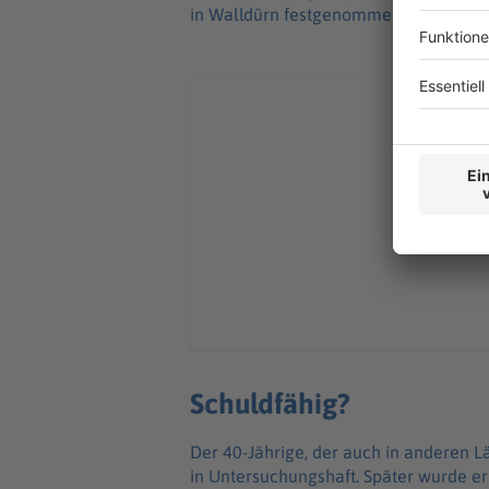
in Walldürn festgenommen worden.
Schuldfähig?
Der 40-Jährige, der auch in anderen 
in Untersuchungshaft. Später wurde e