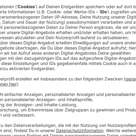
er Polizeiautos ist ein Mann zu einer Haftstrafe
zu einer Haftstrafe von drei Jahren und vier Monaten
rin des Landgerichts Schweinfurt mit. Das Gericht
iner spezialisierten Klinik für Suchtkranke im
Mann zwei Jahre lang keinen Führerschein haben.
 schweren räuberischen Erpressung, des Diebstahls
n den übrigen vorgeworfenen Fällen sei er
echerin.
e deutlich höhere Strafe
r der Forderung der Staatsanwaltschaft von acht
r eine Freiheitsstrafe von zehn Monaten und eine
 Klinik für Suchtkranke im Maßregelvollzug plädiert.