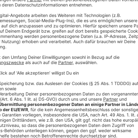
V
Ne
od
ansporter in Franken überfallen haben und einen Tag
temberg eingebrochen sein. Zudem hatte er zwei
skanten Manövern geflohen. Polizeischüsse konnten
rde der Mann gefasst.
ht Schweinfurt hatte der Angeklagte gesagt, er habe
r habe er sich von den Mitarbeitern des
d deshalb einem der Beschäftigten seine Waffe