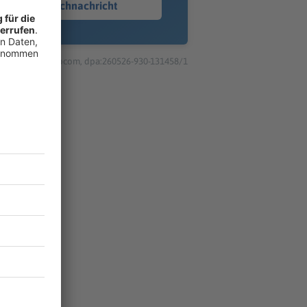
Sprachnachricht
© dpa-infocom, dpa:260526-930-131458/1