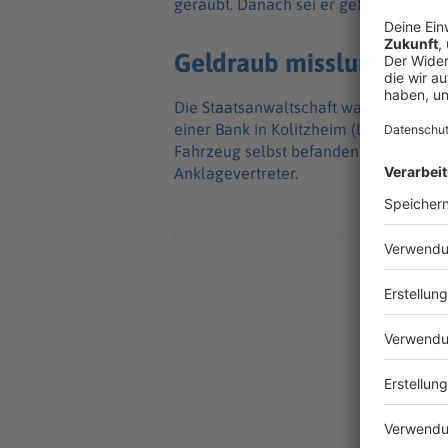
geraubt. Danach sei er geflohen.
Geldraub misslungen
Die Staatsanwaltschaft war aber überz
einer Bank in Kolitzheim (Landkreis Sc
Fahrzeug selbst befanden sich zu diese
Anklagevertreter.