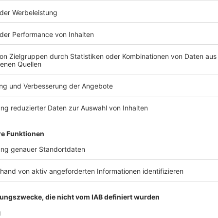
ffe eines Mitarbeiters des
ben. Der Überfall missglückte, weil die
ig mit dem Fahrzeug flüchtete.
h Baden-Württemberg gefahren sein, um dort am
nwald-Kreis) in ein Autohaus einzubrechen und Geld
üchtete der Mann den Ermittlern zufolge mit seinem
gen gestohlen
ießend im Grenzbereich Bayern/Baden-Württemberg
den sein. Dabei gelang es dem Mann laut Anklage in
er Gewalt, das Polizeifahrzeug zu stehlen und seine
ssen, so die Staatsanwaltschaft, der Mann habe aber
. Erst nach einer Verfolgungsjagd sei der 40-Jährige