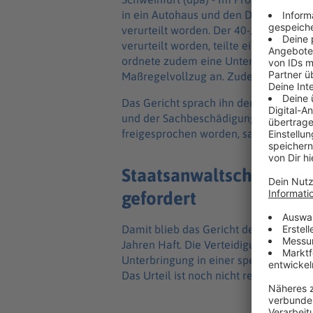
in ein Autohaus und den Diebstahl zwei
verurteilt worden. Der 40-Jährige sei 
verurteilt worden, teilte eine Spreche
ordnete zudem eine Unterbringung in e
Maßregelvollzug an. Zudem darf der 
Das Gericht sprach ihn der besonders
und der Sachbeschädigung schuldig. I
freigesprochen worden, sagte die Spr
Staatsanwaltschaft hatt
gefordert
Damit blieb das Gericht deutlich unte
Jahren Haft. Die Verteidigung hatte fü
Unterbringung in einer spezialisierten
Das Urteil ist noch nicht rechtskräftig.