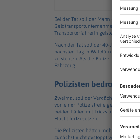
Bei der Tat soll der Mann die Schusswa
Geldtransportunternehmens geraubt ha
Transporterfahrerin geistesgegenwärt
Nach der Tat soll der 40-Jährige nac
nächsten Tag in Walldürn (Neckar-Ode
zu stehlen. Als die Polizei eintraf, fl
Fahrzeug.
Polizisten bedroht, Wa
Zweimal soll der Verdächtige anschl
von einer Polizeistreife gestellt wor
beiden Fällen mit Tricks und erheblich
Flucht fortzusetzen.
Die Polizisten hätten mehrfach gescho
zunächst nicht gestoppt werden können