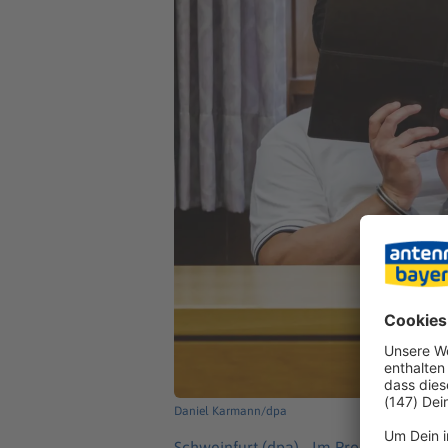
Daniel Karmann/dpa
Schweinfurt (dpa) -
Im Prozess um eine