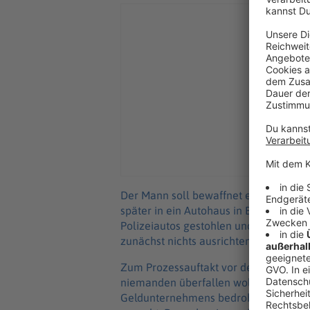
Der Mann soll bewaffnet einen Geldtr
später in ein Autohaus in Baden-Würt
Polizeiautos gestohlen und war mit ri
zunächst nichts ausrichten. Später wu
Zum Prozessauftakt vor dem Landgeric
niemanden überfallen wollen. Vielmeh
Geldunternehmens bedroht gefühlt un