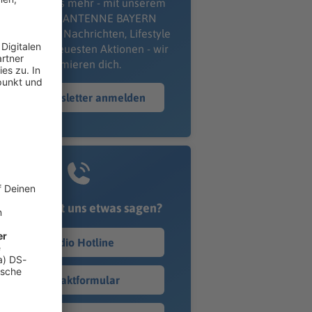
erpass' nichts mehr - mit unserem
kostenlosen ANTENNE BAYERN
wsletter. Ob Nachrichten, Lifestyle
er unsere neuesten Aktionen - wir
informieren dich.
Zum Newsletter anmelden
Du möchtest uns etwas sagen?
Studio Hotline
Kontaktformular