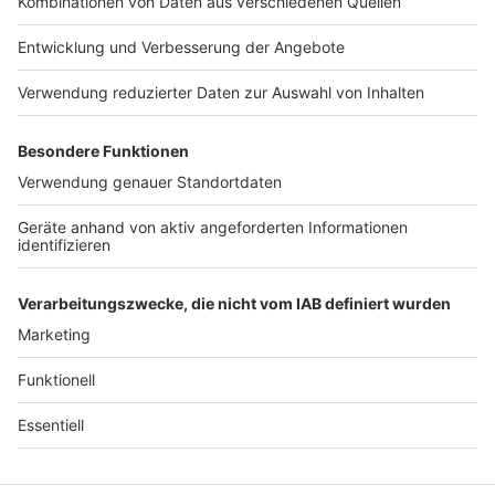
Jobs
Studio-Hotline
Presse
Verkehrs-Hotline
Werben
Archiv
ANTENNE BAYERN GROUP
Stiftung ANTENNE BAYERN
hilft
Teilnahmebedingungen
Grounding Page ANTENNE
BAYERN
Datenschutz­erklärung
Cookie- und Drittanbieter-