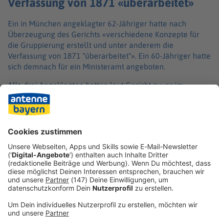
Verfassung von 1871 «überarbeitet»
Ein in München angeklagter 62-Jähriger hatte nach
Überzeugung des Gerichts «verschiedene Konzepte für
die Gruppierung erstellt und unter anderem die
Verfassung von 1871 "überarbeitet"». Ein 60-Jähriger hatte
sich demnach für ein Ministeramt angeboten.
Alle drei Angeklagten hatten laut Gericht zuvor im
Rahmen eines Deals die Vorwürfe der
Generalstaatsanwaltschaft München vollumfänglich
eingeräumt. Durch die Verständigung endete der Prozess
früher als geplant. Ursprünglich waren Verhandlungstage
noch bis Mitte Juni angesetzt gewesen.