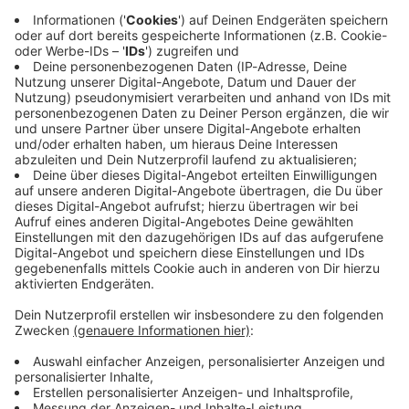
Immer auf dem Laufenden
bleiben!
Verpass' nichts mehr - mit unserem kostenlosen
ANTENNE BAYERN Newsletter. Ob Nachrichten,
Lifestyle oder unsere neuesten Aktionen - wir
informieren dich.
Zum Newsletter anmelden