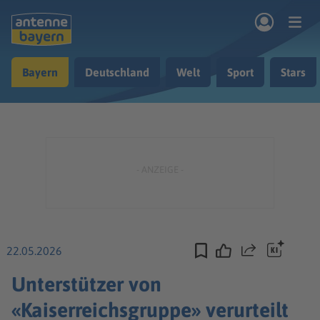
Zum Hauptinhalt springen
Bayern
Deutschland
Welt
Sport
Stars
rogramm
Musik & Radio
Podcasts
Nachrichten
Ratgeber
Kontakt
22.05.2026
Teilen
Unterstützer von
«Kaiserreichsgruppe» verurteilt