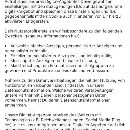
Immer auf dem Laufenden
bleiben!
Verpass' nichts mehr - mit unserem kostenlosen
ANTENNE BAYERN Newsletter. Ob Nachrichten,
Lifestyle oder unsere neuesten Aktionen - wir
informieren dich.
Zum Newsletter anmelden
Du möchtest uns etwas sagen?
Studio Hotline