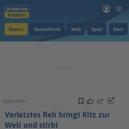
Zum Hauptinhalt springen
Bayern
Deutschland
Welt
Sport
Stars
rogramm
Musik & Radio
Podcasts
Nachrichten
Ratgeber
Kontakt
15.05.2026
Teilen
Verletztes Reh bringt Kitz zur
Welt und stirbt