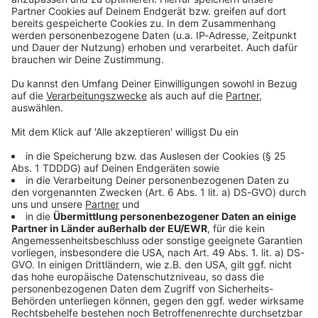
Kontaktformular
Sprachnachricht
© dpa-infocom, dpa:260515-930-84591/1
DAS KÖNNTE DICH AUCH INTERESSIEREN
Bayern