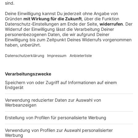
FC Augsburg siegt beim Familientag gegen
Italien-Club
Im Duell mit Sassuolo Calcio holt der Fußball-
Bundesligist einen 0:2-Rückstand auf und tankt
weiteres Selbstvertrauen für die bevorstehende
Saison.
DEINE GEMERKTEN ARTIKEL
Du hast dir noch keine Artikel gemerkt
Markiere sie hierfür mit einem