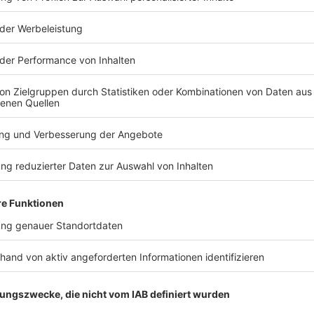
TERESSIEREN
Bayern
Bayern
Verfassungsschutz
54 Mensche
beobachtet AfD-
in Bayern
Abgeordneten Nolte