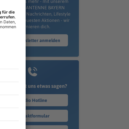
erpass' nichts mehr - mit unserem
kostenlosen ANTENNE BAYERN
wsletter. Ob Nachrichten, Lifestyle
er unsere neuesten Aktionen - wir
informieren dich.
Zum Newsletter anmelden
Du möchtest uns etwas sagen?
Studio Hotline
Kontaktformular