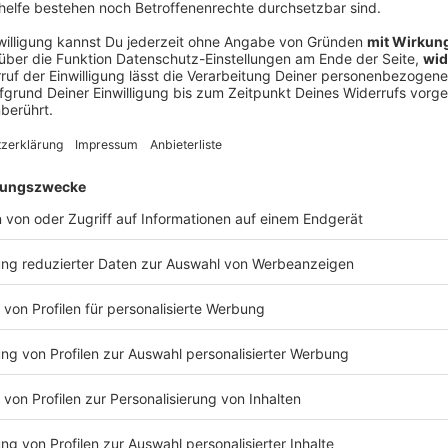
V
Ne
od