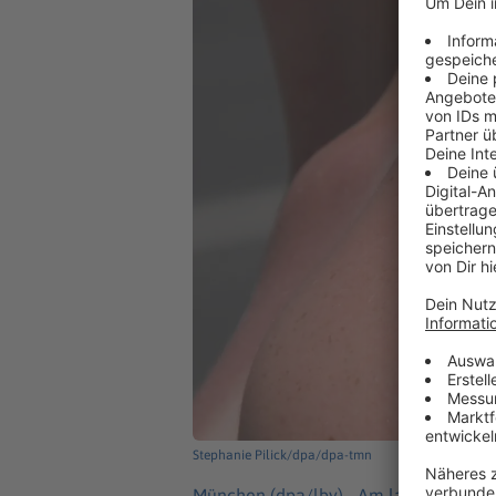
Stephanie Pilick/dpa/dpa-tmn
München (dpa/lby) -
Am langen Pfings