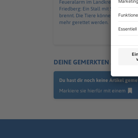
Feueralarm im Landkreis Aichach-
Friedberg: Ein Stall mit Schweinen
brennt. Die Tiere können nicht
mehr gerettet werden.
DEINE GEMERKTEN ARTIKEL
Du hast dir noch keine Artikel geme
Markiere sie hierfür mit einem