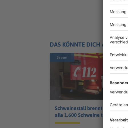
DAS KÖNNTE DICH AUCH IN
Bayern
Schweinestall brennt –
alle 1.600 Schweine tot