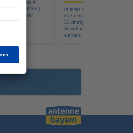
reibad – gerade in
ist eine Abkühlung
In einer Arbeiterunterkunft kom
. Doch Gewässer
es zu einem Streit. Dann zieht ei
hren.
30-Jähriger ein Messer. Ein
Bewohner muss notoperiert
werden.