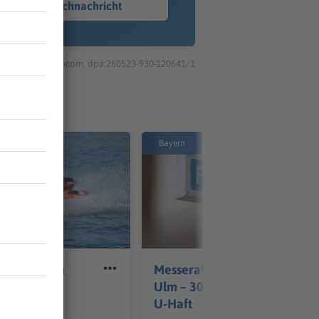
Sprachnachricht
© dpa-infocom, dpa:260523-930-120641/1
Bayern
n ertrinken
Messerattacke in Neu-
Ulm – 30-Jähriger sitzt in
U-Haft