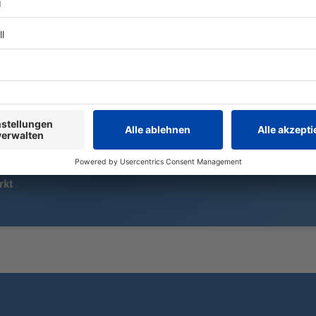
See, Fluss, F
Hitzephasen 
Auf die AfD hat der
dort gefragt
Verfassungsschutz ein Auge.
bergen Gefa
Inzwischen steht in Bayern der
dritte Landtagsabgeordnete unter
Beobachtung.
rkt