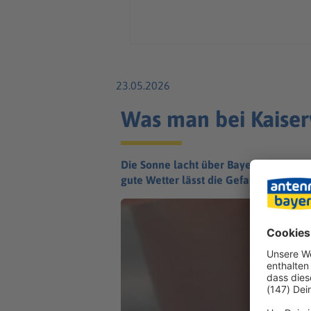
23.05.2026
Was man bei Kaiser
Die Sonne lacht über Bayern, das lang
gute Wetter lässt die Gefahr für Sonne