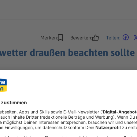
Merken:
Bewerten:
Teilen:
wetter draußen beachten sollte
e Pfingstwochenende lockt mit Ausflügen, Grillpartys und den 
nbrand steigen.