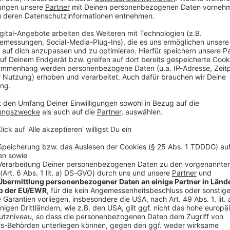
hutz nicht vergessen. Im Freistaat liegt der UV-
V-Strahlung bewertet, derzeit flächendeckend auf
, wie aus Daten des Deutschen Wetterdienstes (DWD)
der wie Erwachsene im Freien schützen: Sonnencreme
n den Mittagsstunden den Schatten aufsuchen.
ag einen UV-Wert von 8, das gilt bereits als «sehr
ßenberg im oberbayerischen Landkreis Weilheim-
 Würzburg, Nürnberg und den Großen Arber war
er auch dort sollte der Index bis Montag jeweils auf 8
sehr hohe gesundheitliche Gefährdung.
edingt erforderlich. «Die
chen 11.00 und 16.00 Uhr den Aufenthalt im Freien zu
hören ein sonnendichtes Hemd, lange Hosen,
reitkrempiger Hut zum sonnengerechten Verhalten»,