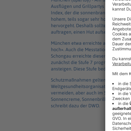
Ausflügen und Grillpartys den Sonnensc
Index, der die sonnenbrandwirksame U
hohem, teils sogar sehr hohem Niveau
hervorgeht. Deshalb sollten sich Kin
auftragen, einen Hut aufsetzen und i
München etwa erreichte am Samstagmitt
hoch». Auch die Messtation Hohenpei
Schongau erreichte diesen Wert. Für
zunächst die Stufe 7 prognostiziert, ab
ansteigen. Diese Stufe bedeutet eine 
Schutzmaßnahmen gelten dann als unb
Weltgesundheitsorganisation rät, zwis
vermeiden, aber auch im Schatten ge
Sonnencreme, Sonnenbrille und ein b
schreibt dazu der DWD.