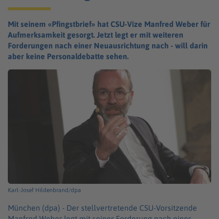
Mit seinem «Pfingstbrief» hat CSU-Vize Manfred Weber für
Aufmerksamkeit gesorgt. Jetzt legt er mit weiteren
Forderungen nach einer Neuausrichtung nach - will darin
aber keine Personaldebatte sehen.
Karl-Josef Hildenbrand/dpa
München (dpa) -
Der stellvertretende CSU-Vorsitzende
Manfred Weber legt mit seiner Forderung nach einer