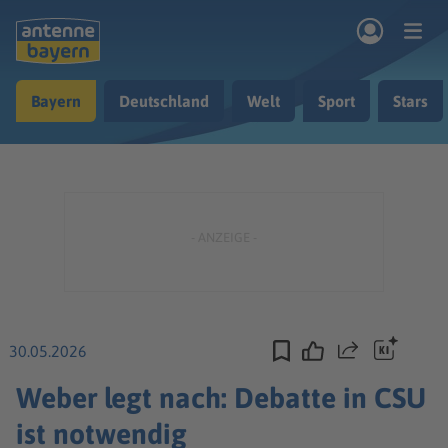
Zum Hauptinhalt springen
Bayern
Deutschland
Welt
Sport
Stars
rogramm
Musik & Radio
Podcasts
Nachrichten
Ratgeber
Kontakt
30.05.2026
Teilen
Weber legt nach: Debatte in CSU
ist notwendig