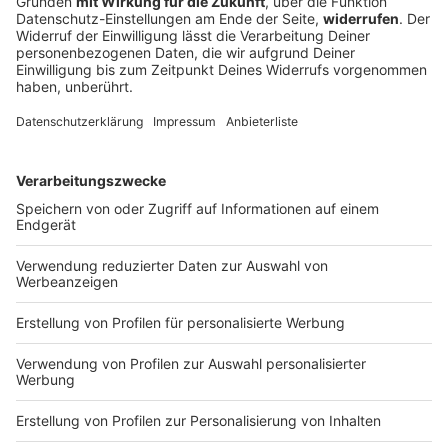
Fußball-Zweitligist Nürnberg setzt auf Kontinuität:
Drei Vorstände bleiben an Bord, um den Weg Richtung
Bundesliga weiterzugehen.
DEINE GEMERKTEN ARTIKEL
Du hast dir noch keine Artikel gemerkt
Markiere sie hierfür mit einem