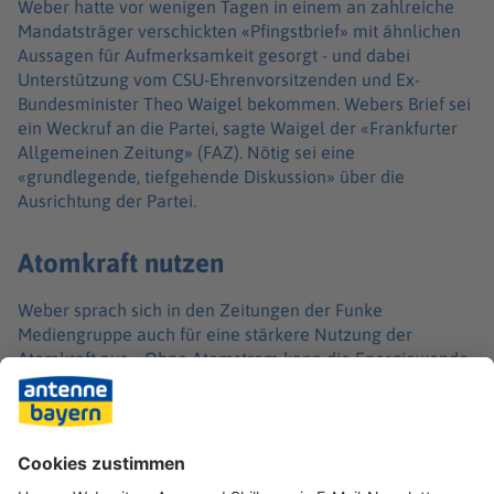
Weber hatte vor wenigen Tagen in einem an zahlreiche
Mandatsträger verschickten «Pfingstbrief» mit ähnlichen
Aussagen für Aufmerksamkeit gesorgt - und dabei
Unterstützung vom CSU-Ehrenvorsitzenden und Ex-
Bundesminister Theo Waigel bekommen. Webers Brief sei
ein Weckruf an die Partei, sagte Waigel der «Frankfurter
Allgemeinen Zeitung» (FAZ). Nötig sei eine
«grundlegende, tiefgehende Diskussion» über die
Ausrichtung der Partei.
Atomkraft nutzen
Weber sprach sich in den Zeitungen der Funke
Mediengruppe auch für eine stärkere Nutzung der
Atomkraft aus. «Ohne Atomstrom kann die Energiewende
nicht gelingen. Wir brauchen die Grundlastversorgung zu
einem vernünftigen Preis.» Ob in Deutschland neue
Kernkraftwerke gebaut oder stillgelegte reaktiviert
werden, müsse die deutsche Politik entscheiden.