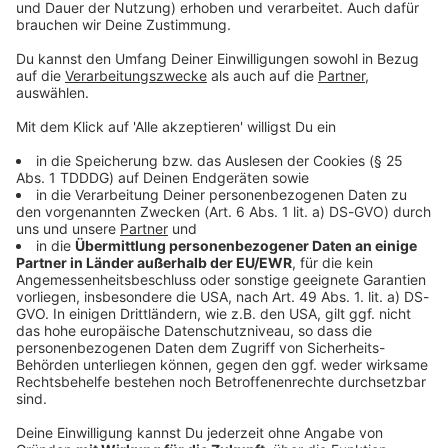
© dpa-infocom, dpa:260529-930-148856/1
DAS KÖNNTE DICH AUCH INTERESSIEREN
Bayern
Ziel Aufstieg: 1. FC Nürnberg verlängert mit
drei Vorständen