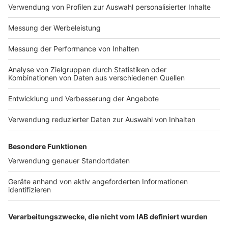
Impressum
Newsletter
Nutzungsbedingungen
Kontakt
Jobs
Studio-Hotline
Presse
Verkehrs-Hotline
Werben
Archiv
ANTENNE BAYERN GROUP
Stiftung ANTENNE BAYERN
hilft
Teilnahmebedingungen