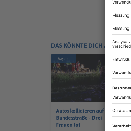
DAS KÖNNTE DICH AUCH IN
Bayern
Autos kollidieren auf
Bundesstraße - Drei
Frauen tot