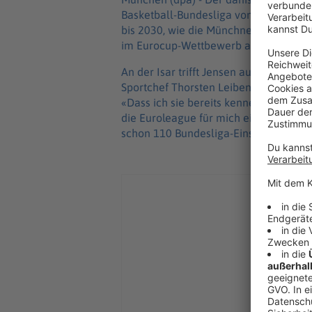
Basketball-Bundesliga von ratiopharm
bis 2030, wie die Münchner mitteilten.
im Eurocup-Wettbewerb ausgezeichne
An der Isar trifft Jensen auf bekannte
Sportchef Thorsten Leibenath und Just
«Dass ich sie bereits kenne, wird es er
die Euroleague für mich ein neues Leve
schon 110 Bundesliga-Einsätze vorzuw