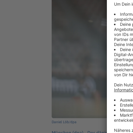
Daniel Löb/dpa
München (dpa) -
Der dänische Nationa