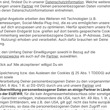
 Ulm zum FC Bayern. Er unterschrieb einen Vertrag
 In der abgelaufenen Saison wurde er als «Rising Star»
t.
 Gesichter: Mit dem neuen Trainer Anton Gavel,
inian Jessup arbeitete er bereits in Ulm zusammen.
leichtern, obwohl ich mir sehr klar bewusst bin, dass
l sein wird», sagte der 22 Jahre alte Guard, der
eisen hat.