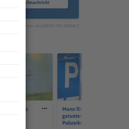
Sprachnachricht
© dpa-infocom, dpa:260702-930-320854/1
Bayern
addling: Was
Mann flieht mit
sser zu
getuntem E-Scooter vor
t
Polizeikontrolle