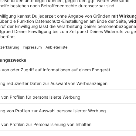
V
Ne
od