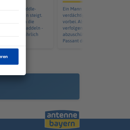
 Stand-up-Paddle-
Ein Mann fährt auf einem E-Scoo
en Gewässern steigt.
verdächtig schnell an der Polize
berall dürfen die
vorbei. Als die Beamten ihn
tler entlang paddeln -
verfolgen, versucht er sie
by kann gefährlich
abzuschütteln. Dann hilft ein
Passant der Polizei.