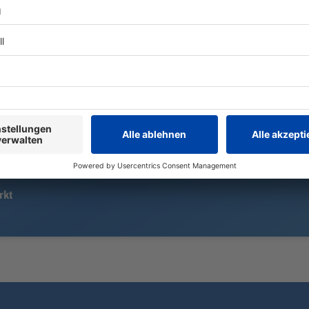
Viel Sonne und Temperaturen bis
Die Zahl der
zu 36 Grad bestimmen den
Boards auf d
Wochenstart in Bayern. Im
Doch nicht ü
Tagesverlauf sind örtlich kräftige
Freizeitspor
Gewitter mit Starkregen und
und das Hob
Sturmböen möglich.
werden.
rkt