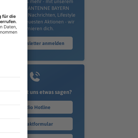
erpass' nichts mehr - mit unserem
kostenlosen ANTENNE BAYERN
wsletter. Ob Nachrichten, Lifestyle
er unsere neuesten Aktionen - wir
informieren dich.
Zum Newsletter anmelden
Du möchtest uns etwas sagen?
Studio Hotline
Kontaktformular