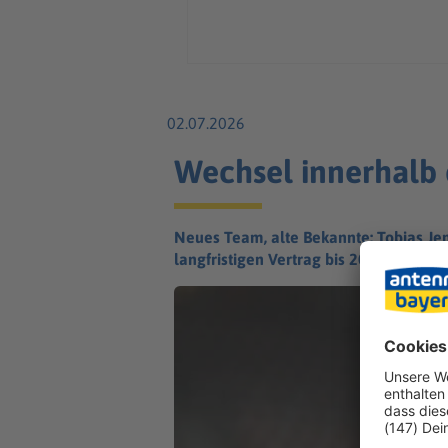
02.07.2026
Wechsel innerhalb
Neues Team, alte Bekannte: Tobias Jens
langfristigen Vertrag bis 2030.