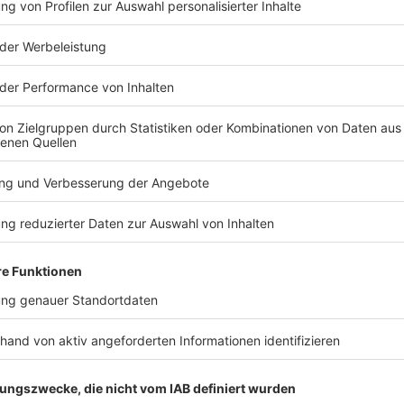
TERESSIEREN
Bayern
Bayern
Bis zu 36 Grad -
Stand-up-P
vereinzelt kräftige
auf dem Wa
Gewitter für Bayern
beachten is