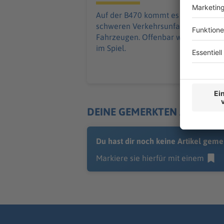
Auf der B470 kommt es zu einem
schweren Verkehrsunfall mit zwei
Fahrzeugen. Offenbar war Alkohol
im Spiel.
DEINE GEMERKTEN ARTIKEL
Du hast dir noch keine Artikel geme
Markiere sie hierfür mit einem