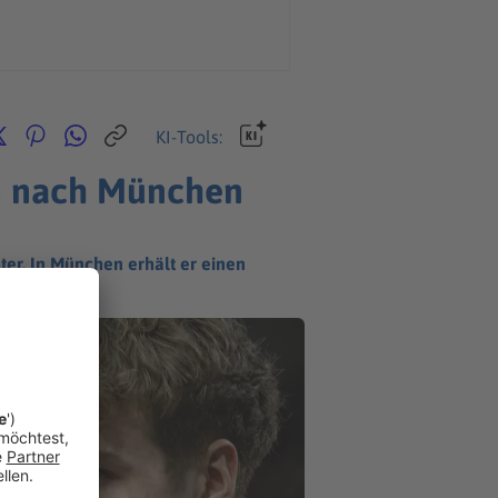
KI-Tools:
m nach München
ter. In München erhält er einen