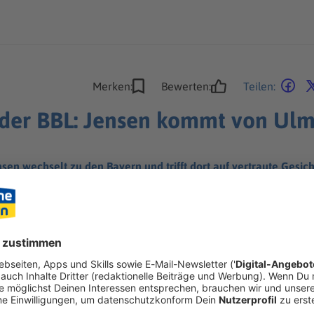
Merken:
Bewerten:
Teilen:
 der BBL: Jensen kommt von Ul
en wechselt zu den Bayern und trifft dort auf vertraute Gesich