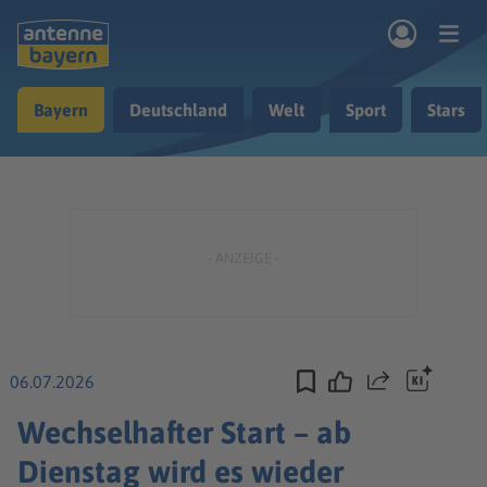
Zum Hauptinhalt springen
Bayern
Deutschland
Welt
Sport
Stars
rogramm
Musik & Radio
Podcasts
Nachrichten
Ratgeber
Kontakt
06.07.2026
Teilen
Wechselhafter Start – ab
Dienstag wird es wieder