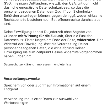
Bis zu 36 Grad - vereinzelt kräftige Gewitter
für Bayern
Viel Sonne und Temperaturen bis zu 36 Grad
bestimmen den Wochenstart in Bayern. Im
Tagesverlauf sind örtlich kräftige Gewitter mit
Starkregen und Sturmböen möglich.
DEINE GEMERKTEN ARTIKEL
Du hast dir noch keine Artikel gemerkt
Markiere sie hierfür mit einem