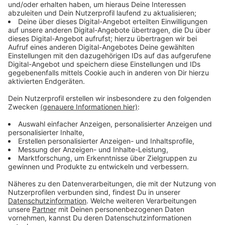
Immer auf dem Laufenden
bleiben!
Verpass' nichts mehr - mit unserem kostenlosen
ANTENNE BAYERN Newsletter. Ob Nachrichten,
Lifestyle oder unsere neuesten Aktionen - wir
informieren dich.
Zum Newsletter anmelden
Du möchtest uns etwas sagen?