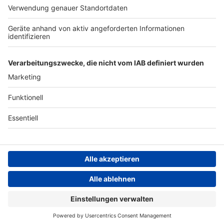
ANTENNE BAYERN GROUP
Stiftung ANTENNE BAYERN
hilft
Teilnahmebedingungen
Grounding Page ANTENNE
BAYERN
Datenschutz­erklärung
Cookie- und Drittanbieter-
einstellungen
Persönliche Datenkontrolle
ANTENNE BAYERN Live
Coldplay – Paradise