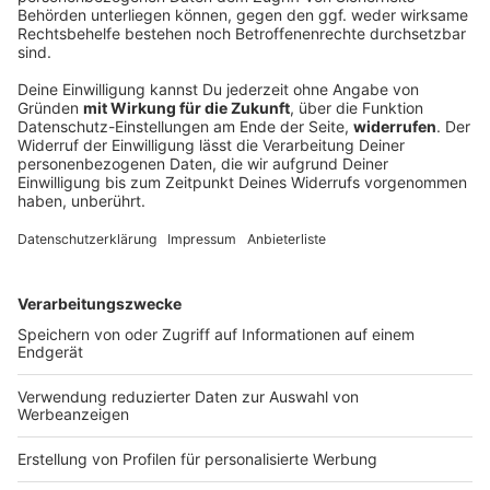
Müder FC Augsburg gewinnt Härtetest -
Kabadayi nach Kroatien
Der FC Augsburg rackert im Trainingslager. Mit
schweren Beinen gelingt Manuel Baums Mannschaft
sogar ein Comebacksieg gegen einen italienischen
Erstligisten.
DEINE GEMERKTEN ARTIKEL
Du hast dir noch keine Artikel gemerkt
Markiere sie hierfür mit einem