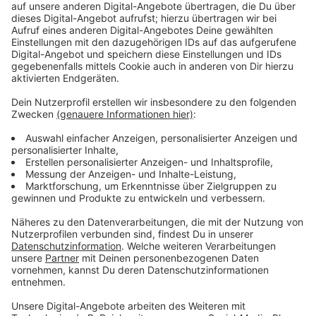
Immer auf dem Laufenden
bleiben!
Verpass' nichts mehr - mit unserem kostenlosen
ANTENNE BAYERN Newsletter. Ob Nachrichten,
Lifestyle oder unsere neuesten Aktionen - wir
informieren dich.
Zum Newsletter anmelden
Du möchtest uns etwas sagen?
Studio Hotline