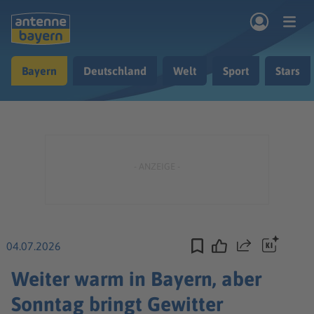
Zum Hauptinhalt springen
Bayern
Deutschland
Welt
Sport
Stars
rogramm
Musik & Radio
Podcasts
Nachrichten
Ratgeber
Kontakt
04.07.2026
Teilen
Weiter warm in Bayern, aber
Sonntag bringt Gewitter