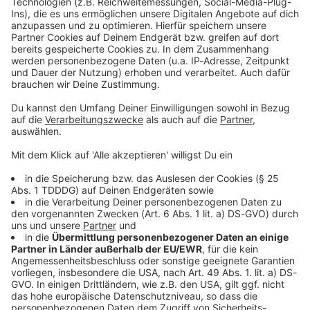
Kontaktformular
Sprachnachricht
© dpa-infocom, dpa:260704-930-332158/2
DAS KÖNNTE DICH AUCH INTERESSIEREN
Bayern