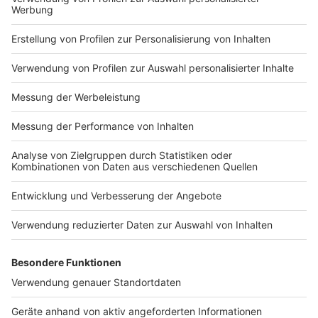
Impressum
Newsletter
Nutzungsbedingungen
Kontakt
Jobs
Studio-Hotline
Presse
Verkehrs-Hotline
Werben
Archiv
ANTENNE BAYERN GROUP