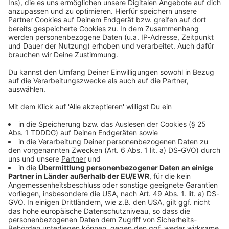
Kontaktformular
Sprachnachricht
© dpa-infocom, dpa:260104-930-496950/1
DAS KÖNNTE DICH AUCH INTERESSIEREN
Bayern