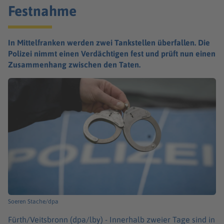
Festnahme
In Mittelfranken werden zwei Tankstellen überfallen. Die
Polizei nimmt einen Verdächtigen fest und prüft nun einen
Zusammenhang zwischen den Taten.
Soeren Stache/dpa
Fürth/Veitsbronn (dpa/lby) -
Innerhalb zweier Tage sind in