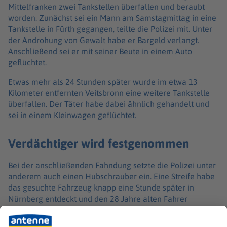
Mittelfranken zwei Tankstellen überfallen und beraubt
worden. Zunächst sei ein Mann am Samstagmittag in eine
Tankstelle in Fürth gegangen, teilte die Polizei mit. Unter
der Androhung von Gewalt habe er Bargeld verlangt.
Anschließend sei er mit seiner Beute in einem Auto
geflüchtet.
Etwas mehr als 24 Stunden später wurde im etwa 13
Kilometer entfernten Veitsbronn eine weitere Tankstelle
überfallen. Der Täter habe dabei ähnlich gehandelt und
sei in einem Kleinwagen geflüchtet.
Verdächtiger wird festgenommen
Bei der anschließenden Fahndung setzte die Polizei unter
anderem auch einen Hubschrauber ein. Eine Streife habe
das gesuchte Fahrzeug knapp eine Stunde später in
Nürnberg entdeckt und den 28 Jahre alten Fahrer
vorläufig festgenommen. Mit hoher Wahrscheinlichkeit
handle es sich dabei um den Verdächtigen des Überfalls