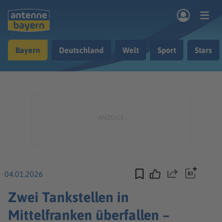
Zum Hauptinhalt springen
Bayern
Deutschland
Welt
Sport
Stars
rogramm
Musik & Radio
Podcasts
Nachrichten
Ratgeber
Kontakt
04.01.2026
Teilen
Zwei Tankstellen in
Mittelfranken überfallen –