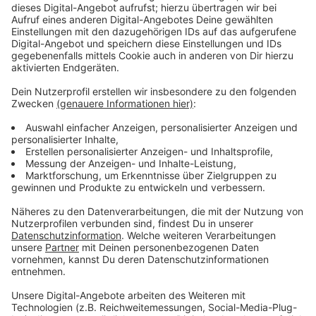
Immer auf dem Laufenden
bleiben!
Verpass' nichts mehr - mit unserem kostenlosen
ANTENNE BAYERN Newsletter. Ob Nachrichten,
Lifestyle oder unsere neuesten Aktionen - wir
informieren dich.
Zum Newsletter anmelden
Du möchtest uns etwas sagen?
Studio Hotline