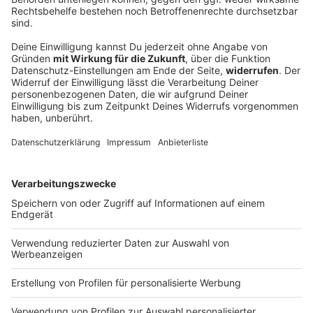
Müder FC Augsburg gewinnt Härtetest -
Kabadayi nach Kroatien
Der FC Augsburg rackert im Trainingslager. Mit
schweren Beinen gelingt Manuel Baums Mannschaft
sogar ein Comebacksieg gegen einen italienischen
Erstligisten.
DEINE GEMERKTEN ARTIKEL
Du hast dir noch keine Artikel gemerkt
Markiere sie hierfür mit einem