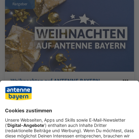
verboten? Hat Nero
Ratgeber
wirklich Rom angezündet?
Und warum hatte die
Bundesrepublik nie eine
Botschaft in der DDR?
Weihnachten auf ANTENNE BAYERN
Klick hier für unsere Weihnachtsradios,
Geschenktipps, Plätzchenrezepte, neue Ideen fürs
Weihnachtsmenü, die aktuellsten Infos zu Wetter und
Verkehr an den Feiertagen, spannende Weihnachts-
Quizze u.v.m.!