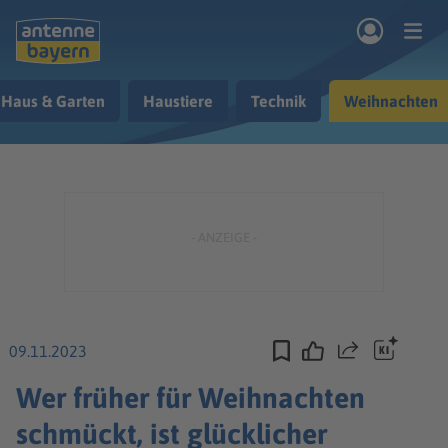
Zum Hauptinhalt springen
Haus & Garten
Haustiere
Technik
Weihnachten
rogramm
Musik & Radio
Podcasts
Nachrichten
Ratgeber
Kontakt
09.11.2023
Teilen
Wer früher für Weihnachten
schmückt, ist glücklicher