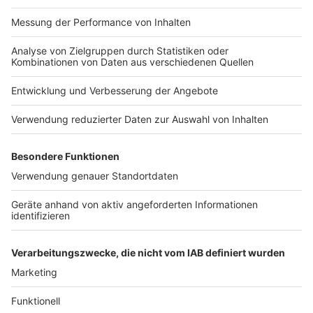
Impressum
Newsletter
Nutzungsbedingungen
Kontakt
Jobs
Studio-Hotline
Presse
Verkehrs-Hotline
Werben
Archiv
ANTENNE BAYERN GROUP
Stiftung ANTENNE BAYERN
hilft
Teilnahmebedingungen
Grounding Page ANTENNE
BAYERN