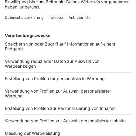
für die Liebsten keinen Volltreffer landen. Das
Umtauschen gehört deshalb fast wie
selbstverständlich zu Weihnachten. Aber geht das
auch ohne Kassenbon? Das und viele weitere Fragen,
klären wir hier.
DEINE GEMERKTEN ARTIKEL
Du hast dir noch keine Artikel gemerkt
Markiere sie hierfür mit einem