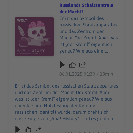
Russlands Schaltzentrale
der Macht?
Er ist das Symbol des
Audiotitel - Wie wurde der Kreml zu Russlands Schaltze
russischen Staatsapparates
und das Zentrum der
Macht: Der Kreml. Aber was
ist „der Kreml“ eigentlich
genau? Wie aus einer
kleinen Holzfestung der
Kern der russischen
Identität wurde, darum
06.01.2025 01:30 / 19min
dreht sich diese Folge von
„Aha! History“. Und es geht
Er ist das Symbol des russischen Staatsapparates
um einen teuren
und das Zentrum der Macht: Der Kreml. Aber
Modeklassiker, den man
was ist „der Kreml“ eigentlich genau? Wie aus
nicht einfach kaufen kann:
einer kleinen Holzfestung der Kern der
Die Birkin Bag. "Aha! History
russischen Identität wurde, darum dreht sich
– Zehn Minuten Geschichte"
diese Folge von „Aha! History“. Und es geht um
ist der neue History-
einen teuren Modeklassiker, den man nicht
Podcast von WELT. Immer
einfach kaufen kann: Die Birkin Bag. "Aha!