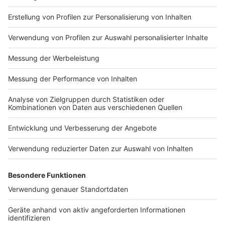
https://www.welt.de/servic
es/article7893735/Impress
es/article157550705/Daten
um.html Datenschutz:
schutzerklaerung-WELT-
https://www.welt.de/servic
DIGITAL.html
es/article157550705/Daten
schutzerklaerung-WELT-
DIGITAL.html
Impressum
Newsletter
Nutzungsbedingungen
Kontakt
Jobs
Studio-Hotline
Presse
Verkehrs-Hotline
Werben
Archiv
ANTENNE BAYERN GROUP
Stiftung ANTENNE BAYERN