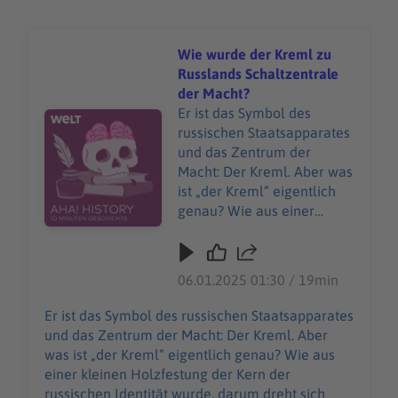
Wie wurde der Kreml zu
Russlands Schaltzentrale
der Macht?
Er ist das Symbol des
Audiotitel - Wie wurde der Kreml zu Russlands Schaltze
russischen Staatsapparates
und das Zentrum der
Macht: Der Kreml. Aber was
ist „der Kreml“ eigentlich
genau? Wie aus einer
kleinen Holzfestung der
Kern der russischen
Identität wurde, darum
06.01.2025 01:30 / 19min
dreht sich diese Folge von
„Aha! History“. Und es geht
Er ist das Symbol des russischen Staatsapparates
um einen teuren
und das Zentrum der Macht: Der Kreml. Aber
Modeklassiker, den man
was ist „der Kreml“ eigentlich genau? Wie aus
nicht einfach kaufen kann:
einer kleinen Holzfestung der Kern der
Die Birkin Bag. "Aha! History
russischen Identität wurde, darum dreht sich