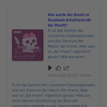
Wie wurde der Kreml zu
Russlands Schaltzentrale
der Macht?
Er ist das Symbol des
Audiotitel - Wie wurde der Kreml zu Russlands Schaltze
russischen Staatsapparates
und das Zentrum der
Macht: Der Kreml. Aber was
ist „der Kreml“ eigentlich
genau? Wie aus einer
kleinen Holzfestung der
Kern der russischen
Identität wurde, darum
06.01.2025 01:30 / 19min
dreht sich diese Folge von
„Aha! History“. Und es geht
Er ist das Symbol des russischen Staatsapparates
um einen teuren
und das Zentrum der Macht: Der Kreml. Aber
Modeklassiker, den man
was ist „der Kreml“ eigentlich genau? Wie aus
nicht einfach kaufen kann:
einer kleinen Holzfestung der Kern der
Die Birkin Bag. "Aha! History
russischen Identität wurde, darum dreht sich