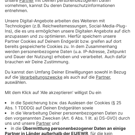
Deutschland: Am 1.
https://www.welt.de/servic
Datenschutzerklaerung-WELT-DIGITAL.html
Dezember 1993 ging Viva
es/article157550705/Daten
erstmals auf Sendung und
schutzerklaerung-WELT-
prägte die Popkultur
DIGITAL.html
nachhaltig. Mittendrin als
Gründungsredakteur war
damals Elmar Giglinger. Im
23.12.2024 01:30 / 25min
Gespräch mit Wim Orth
spricht er in dieser Folge
Es war der erste reine Musikfernsehsender in
von "Aha! History" über die
Deutschland: Am 1. Dezember 1993 ging Viva
Geschichte bis zur ersten
erstmals auf Sendung und prägte die Popkultur
Sendung, die Hochzeit des
nachhaltig. Mittendrin als Gründungsredakteur
Musik-TV in Deutschland
war damals Elmar Giglinger. Im Gespräch mit
und wie der Hype hinter
Wim Orth spricht er in dieser Folge von "Aha!
den Kulissen erlebt wurde.
History" über die Geschichte bis zur ersten
Das Buch "MTViva liebt
Sendung, die Hochzeit des Musik-TV in
23.12.2024 01:30 / 25min
dich! Die elektrisierende
Deutschland und wie der Hype hinter den
Geschichte des deutschen
Kulissen erlebt wurde. Das Buch "MTViva liebt
Musikfernsehens" von
dich! Die elektrisierende Geschichte des
Warum Weihnachten in
Elmar Giglinger und
deutschen Musikfernsehens" von Elmar
England verboten war
Markus Kavka findet ihr
Giglinger und Markus Kavka findet ihr unter