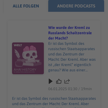
ALLE FOLGEN
ANDERE PODCASTS
Wie wurde der Kreml zu
Russlands Schaltzentrale
der Macht?
Er ist das Symbol des
Audiotitel - Wie wurde der Kreml zu Russlands Schaltze
russischen Staatsapparates
und das Zentrum der
Macht: Der Kreml. Aber was
ist „der Kreml“ eigentlich
genau? Wie aus einer
kleinen Holzfestung der
Kern der russischen
Identität wurde, darum
06.01.2025 01:30 / 19min
dreht sich diese Folge von
„Aha! History“. Und es geht
Er ist das Symbol des russischen Staatsapparates
um einen teuren
und das Zentrum der Macht: Der Kreml. Aber
Modeklassiker, den man