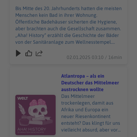
der Sanitäranlage zum
Bis Mitte des 20. Jahrhunderts hatten die meisten
Wellnesstempel. "Aha!
Menschen kein Bad in ihrer Wohnung.
History – Zehn Minuten
Öffentliche Badehäuser sicherten die Hygiene,
Geschichte" ist der neue
aber brachten auch die Gesellschaft zusammen.
History-Podcast von WELT.
„Aha! History“ erzählt die Geschichte der Bäder
Immer montags und
von der Sanitäranlage zum Wellnesstempel.
donnerstags ab 6 Uhr. Wir
"Aha! History – Zehn Minuten Geschichte" ist der
freuen uns über Feedback
neue History-Podcast von WELT. Immer montags
02.01.2025 03:10 / 16min
an history@welt.de.
und donnerstags ab 6 Uhr. Wir freuen uns über
Produktion: Serdar Deniz
Feedback an history@welt.de. Produktion: Serdar
Redaktion, Moderation:
Deniz Redaktion, Moderation: Viola Koegst
Atlantropa – als ein
Viola Koegst Impressum:
Impressum:
Deutscher das Mittelmeer
https://www.welt.de/servic
https://www.welt.de/services/article7893735/Im
austrocknen wollte
es/article7893735/Impress
pressum.html Datenschutz:
Das Mittelmeer
Audiotitel - Atlantropa – als ein Deutscher das Mittelm
um.html Datenschutz:
https://www.welt.de/services/article157550705/
trockenlegen, damit aus
https://www.welt.de/servic
Datenschutzerklaerung-WELT-DIGITAL.html
Afrika und Europa ein
es/article157550705/Daten
neuer Riesenkontinent
schutzerklaerung-WELT-
entsteht? Das klingt für uns
DIGITAL.html
vielleicht absurd, aber vor
rund 100 Jahren plante ein