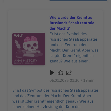
Wie wurde der Kreml zu
Russlands Schaltzentrale
der Macht?
Er ist das Symbol des
Audiotitel - Wie wurde der Kreml zu Russlands Schaltze
russischen Staatsapparates
und das Zentrum der
Macht: Der Kreml. Aber was
ist „der Kreml“ eigentlich
genau? Wie aus einer
kleinen Holzfestung der
Kern der russischen
Identität wurde, darum
06.01.2025 01:30 / 19min
dreht sich diese Folge von
„Aha! History“. Und es geht
Er ist das Symbol des russischen Staatsapparates
um einen teuren
und das Zentrum der Macht: Der Kreml. Aber
Modeklassiker, den man
was ist „der Kreml“ eigentlich genau? Wie aus
nicht einfach kaufen kann:
einer kleinen Holzfestung der Kern der
Die Birkin Bag. "Aha! History