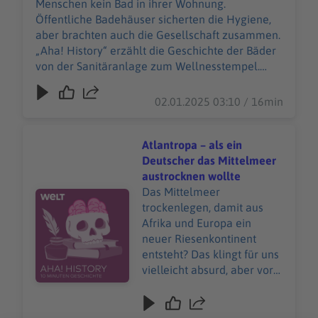
Menschen kein Bad in ihrer Wohnung.
History – Zehn Minuten
Öffentliche Badehäuser sicherten die Hygiene,
Geschichte" ist der neue
aber brachten auch die Gesellschaft zusammen.
History-Podcast von WELT.
„Aha! History“ erzählt die Geschichte der Bäder
Immer montags und
von der Sanitäranlage zum Wellnesstempel.
donnerstags ab 6 Uhr. Wir
"Aha! History – Zehn Minuten Geschichte" ist der
freuen uns über Feedback
neue History-Podcast von WELT. Immer montags
02.01.2025 03:10 / 16min
an history@welt.de.
und donnerstags ab 6 Uhr. Wir freuen uns über
Produktion: Serdar Deniz
Feedback an history@welt.de. Produktion: Serdar
Redaktion, Moderation:
Deniz Redaktion, Moderation: Viola Koegst
Atlantropa – als ein
Viola Koegst Impressum:
Impressum:
Deutscher das Mittelmeer
https://www.welt.de/servic
https://www.welt.de/services/article7893735/Im
austrocknen wollte
es/article7893735/Impress
pressum.html Datenschutz:
Das Mittelmeer
Audiotitel - Atlantropa – als ein Deutscher das Mittelm
um.html Datenschutz:
https://www.welt.de/services/article157550705/
trockenlegen, damit aus
https://www.welt.de/servic
Datenschutzerklaerung-WELT-DIGITAL.html
Afrika und Europa ein
es/article157550705/Daten
neuer Riesenkontinent
schutzerklaerung-WELT-
entsteht? Das klingt für uns
DIGITAL.html
vielleicht absurd, aber vor
rund 100 Jahren plante ein
deutscher Architekt genau
das. Was er mit dem Projekt