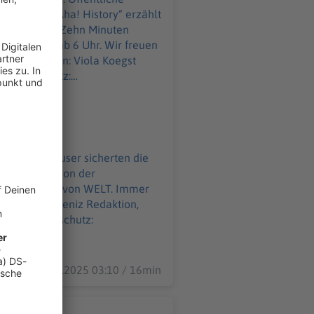
usammen. „Aha! History“ erzählt
gs ab 6 Uhr. Wir freuen
l Datenschutz:
WELT-DIGITAL.html
liche Badehäuser sicherten die
e der Bäder von der
02.01.2025 03:10 / 16min