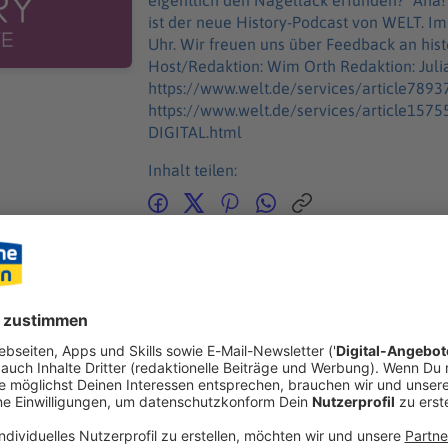
eigentlich den Nagellack erfunden? "Aha! History – Zehn Minuten Geschichte"
ist der neue History-Podcast von WELT. 
Uhr. Wir freuen uns über Feedback an history@welt.de. Produktion: Serdar Deniz
Host/Redaktion: Wim Orth Redaktion: Juliane Sch
https://www.welt.de/services/article789
https://www.welt.de/services/article15
DIGITAL.html
Inhalt teilen:
GEN
ANDER
 der Kreml zu Russlands Schaltzentrale der Macht?
 Symbol des russischen Staatsapparates und das Zentrum der Mac
entlich genau? Wie aus einer kleinen Holzfestung der Kern der 
l zu Russlands Schaltzentrale der Macht?