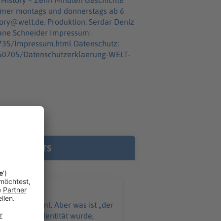
Immer montags und donnerstags ab 6
neider Impressum:
3735/Impressum.html Datenschutz:
7550705/Datenschutzerklaerung-WELT-
E PODCASTS
ht: Der Kreml. Aber was ist „der
russischen Identität wurde,