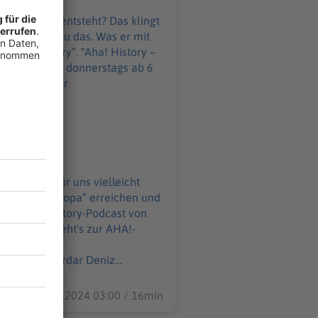
nkontinent entsteht? Das klingt
rchitekt genau das. Was er mit
y“. "Aha! History –
 montags und donnerstags ab 6
gs-
ast.html Produktion:
z:
WELT-DIGITAL.html
as klingt für uns vielleicht
jekt „Atlantropa“ erreichen und
30.12.2024 03:00 / 16min