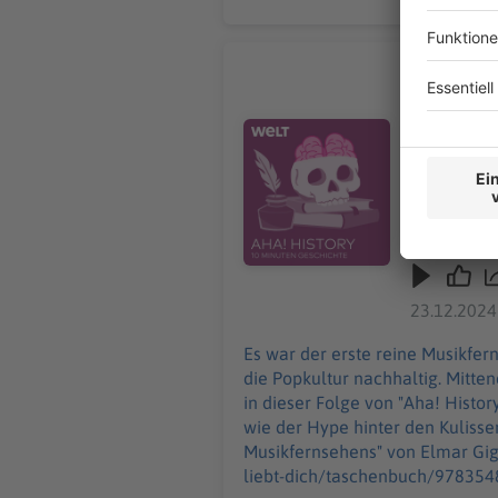
"Zu geil f
Es war der
Sendung un
Audiotitel - "Zu geil für diese W
Giglinger. 
zur ersten
erlebt wurde. Das Buch "MTViva liebt dich! Die elektrisierende Geschic
Musikferns
https://www.u
wie Musikf
history/ar
23.12.2024
"Aha! Hist
donnerstags ab 6 Uhr. Wir freuen uns über Feedb
Es war der erste reine Musikfe
Host/Redaktion: Wim Orth Impressum: ht
die Popkultur nachhaltig. Mitte
Datenschut
in dieser Folge von "Aha! Histo
wie der Hype hinter den Kulissen erlebt wurde. Das Buch "MTViva liebt dich! Die e
Musikfernsehens" von Elmar Gigl
liebt-dich/taschenbuch/9783548069906 In dieser Folge hört ihr, wie Musikfernsehen Generatione