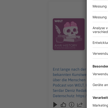
Wie Kunst
Erst lange
der ältest
Audiotitel - Wie Kunst entstand
rund 40.000
History – 
donnerstags ab 6 Uhr. Wir freuen uns über Feedb
Redaktion, Mod
https://ww
https://ww
26.12.2024
Erst lange nach der Entstehung 
bekannten Kunstwerke der Welt 
über die Menschen damals? Darum geht es in „Aha! History“. "Aha
Podcast von WELT. Immer montags und donnerstags ab 6 Uhr. Wi
Serdar Deniz Redaktion, Moderation: Viola Koegst Impressum: https://www.wel
Datenschutz: https://www.welt