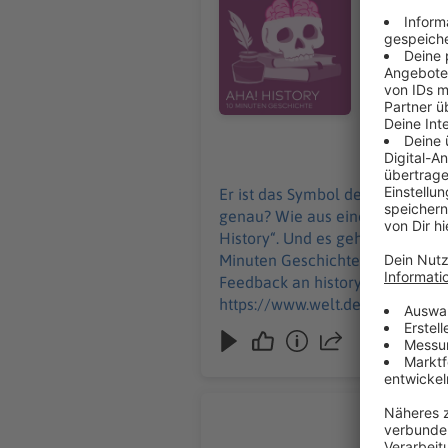
darum dreh
nicht einfach kaufen kann: D
Podcast von WEL
history@welt.de. Produktion: Marvin Schwarz Host/Redaktion:
Impressum:
https://ww
06.01.2025
Er ist das Symbol des russische
genau? Wie aus einer kleinen Ho
History“. Und es geht um einen teuren 
Minuten Geschichte" ist der neue His
Feedback an history@welt.de. Produktion: Marvin Schwarz Host/Redaktion: Wim Orth Redaktion: Imke Rabiega Impressum:
https://www.welt.de/services/a
https://www.welt.de/services/
Wie öffen
Bis Mitte 