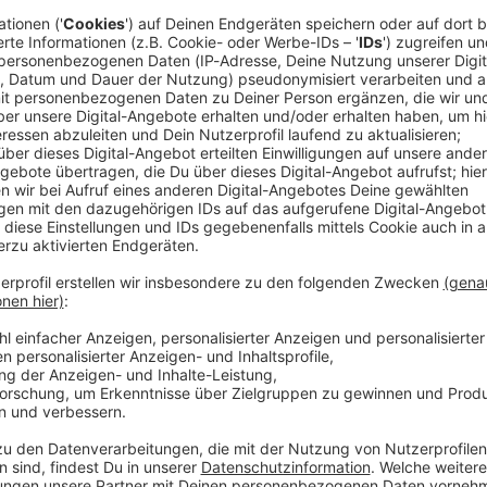
t sich diese Folge von „Aha! History“. Und es geht um einen t
ie Birkin Bag. "Aha! History – Zehn Minuten Geschichte" ist der neue History-
T. Immer montags und donnerstags ab 6 Uhr. Wir freuen uns über Feedback an
 Wim Orth Redaktion: Imke Rabiega
 https://www.welt.de/services/article7893735/Impressum.htm
w.welt.de/services/article157550705/Datenschutzerklaerung-
 01:30 / 19min
n Staatsapparates und das Zentrum der Macht: Der Kreml. Aber w
lzfestung der Kern der russischen Identität wurde, darum dreht
Modeklassiker, den man nicht einfach kaufen kann: Die Birkin Bag. "Aha! Hi
tory-Podcast von WELT. Immer montags und donnerstags ab 6 Uhr. Wir freue
rticle7893735/Impressum.html Datenschutz:
article157550705/Datenschutzerklaerung-WELT-DIGITAL.html
tliche Bäder unsere Gesellschaft prägten
des 20. Jahrhunderts hatten die meisten Menschen kein Bad in i