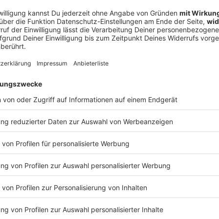
a – als ein Deutscher das Mittelmeer austrocknen wollte
meer trockenlegen, damit aus Afrika und Europa ein neuer Riese
lleicht absurd, aber vor rund 100 Jahren plante ein deutscher A
n Deutscher das Mittelmeer austrocknen wollte
Atlantropa“ erreichen und wie er es umsetzen wollte, erklärt „Aha! Histor
en Geschichte" ist der neue History-Podcast von WELT. Immer
ftwerke: https://www.welt.de/podcasts/aha-zehn-minuten-allta
cle244380592/Fusionskraftwerke-Der-Traum-unbegrenzter-Energie-Podc
Redaktion, Moderation: Viola Koegst Impressum:
w.welt.de/services/article7893735/Impressum.html Datenschut
 03:00 / 16min
w.welt.de/services/article157550705/Datenschutzerklaerung-
it aus Afrika und Europa ein neuer Riesenkontinent entsteht? D
n plante ein deutscher Architekt genau das. Was er mit dem Pro
Geschichte" ist der neue History-Podcast von
an history@welt.de. Hier geht's zur AHA!-
https://www.welt.de/podcasts/aha-zehn-minuten-alltags-
rke-Der-Traum-unbegrenzter-Energie-Podcast.html Produktion: Serdar Deniz
ml Datenschutz:
article157550705/Datenschutzerklaerung-WELT-DIGITAL.html