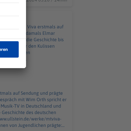
er 1993 ging Viva erstmals auf
edakteur war damals Elmar
istory" über die Geschichte bis
r Hype hinter den Kulissen
iesem Link:
ört ihr,
welt.de/podcasts/aha-
-Jugendlichen-praegte.html
von WELT. Immer montags und
stmals auf Sendung und prägte
espräch mit Wim Orth spricht er
tzerklaerung-WELT-DIGITAL.html
s Musik-TV in Deutschland und
www.ullstein.de/werke/mtviva-