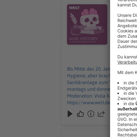
Badehäuser
Audiotitel - Wie öffentliche Bäd
die Geschichte 
Geschichte"
uns über Feedback an histor
Impressum:
https://ww
02.01.2025
Bis Mitte des 20. Jahrhunderts 
Hygiene, aber brachten auch die
Sanitäranlage zum Wellnesstempel. "Aha! History – Zehn Minuten Geschichte" ist der neue History-Podcast 
montags und donnerstags ab 6 Uhr. Wir freuen uns über Feedback an history@welt.de. Produktion: Serdar Den
Moderation: Viola Koegst Impressum: https://www.welt.de/services/article7893735/Impressum.html Datenschutz:
https://www.welt.de/services/