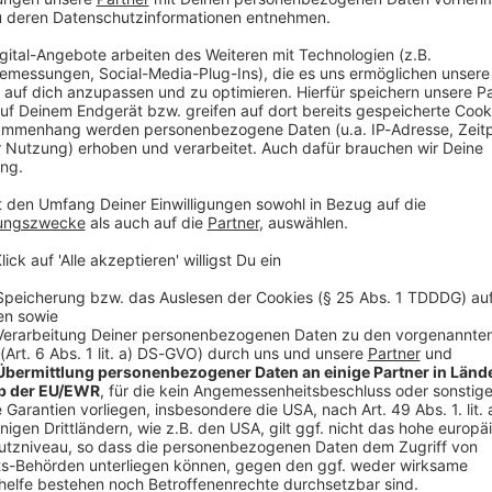
 sicherten die Hygiene, aber brachten auch die Gesellschaft z
er unsere Gesellschaft prägten
der Bäder von der Sanitäranlage zum Wellnesstempel. "Aha! History – Zehn Minuten
 ist der neue History-Podcast von WELT. Immer montags und donnersta
y@welt.de. Produktion: Serdar Deniz Redaktion, Moderation: Viola Koegst
 https://www.welt.de/services/article7893735/Impressum.htm
w.welt.de/services/article157550705/Datenschutzerklaerung-
 03:10 / 16min
hatten die meisten Menschen kein Bad in ihrer Wohnung. Öffent
 Gesellschaft zusammen. „Aha! History“ erzählt die Geschicht
von WELT. Immer
iz Redaktion,
article157550705/Datenschutzerklaerung-WELT-DIGITAL.html