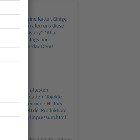
 Menschen eine Kultur. Einige
nden. Was verraten uns diese
„Aha! History“. "Aha!
LT. Immer montags und
z:
WELT-DIGITAL.html
. Einige der ältesten
 40.000 Jahre alten Objekte
GITAL.html
26.12.2024 03:20 / 14min