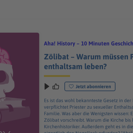
Aha! History – 10 Minuten Geschic
Zölibat – Warum müssen P
enthaltsam leben?
Jetzt abonnieren
Es ist das wohl bekannteste Gesetz in der 
verpflichtet Priester zu sexueller Enthalt
Familie. Was aber die Wenigsten wissen: Es
Zölibat vorschreibt. Warum die Kirche bis h
Kirchenhistoriker. Außerdem geht es in di