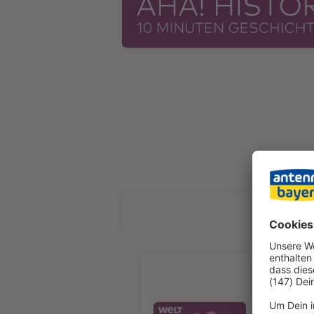
ALLE FOL
Wie wurde
Er ist das
Kreml“ eig
Audiotitel - Wie wurde der Krem