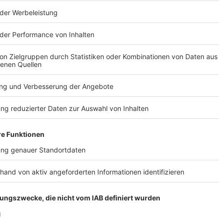
 entstand
 nach der Entstehung des Homo Sapiens entwickelten die frühen
en bekannten Kunstwerke der Welt wurden in Deutschland gefu
 Jahre alten Objekte über die Menschen damals? Darum geht es in 
Zehn Minuten Geschichte" ist der neue History-Podcast von WE
ack an history@welt.de. Produktion: Serdar Deniz
eration: Viola Koegst Impressum:
w.welt.de/services/article7893735/Impressum.html Datenschut
w.welt.de/services/article157550705/Datenschutzerklaerung-
 03:20 / 14min
des Homo Sapiens entwickelten die frühen Menschen eine Kultur
wurden in Deutschland gefunden. Was verraten uns diese rund
! History – Zehn Minuten Geschichte" ist der neue History-
r freuen uns über Feedback an history@welt.de. Produktion:
t.de/services/article7893735/Impressum.html
.de/services/article157550705/Datenschutzerklaerung-WELT-DI