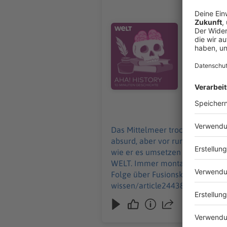
Atlantrop
Das Mittel
für uns vie
Audiotitel - Atlantropa – als ei
dem Projekt „
Zehn Minut
Uhr. Wir freuen uns über Feedback an history@welt.de. Hier geht's zur AHA!-Folge über
Fusionskra
wissen/arti
Serdar Deniz 
https://ww
30.12.2024
https://ww
Das Mittelmeer trockenlegen, dam
absurd, aber vor rund 100 Jahre
wie er es umsetzen wollte, erklärt „Aha! History“. "Aha! History – Zehn Minuten 
WELT. Immer montags und donnerstags ab 6 Uhr. Wir freuen uns über Feedback 
Folge über Fusionskraftwerke: 
wissen/article244380592/Fusionskraftwe
Redaktion, Moderation: Viola Koegst Impressum: https://www.welt.de/services/article7893735/Impressum.ht
https://www.welt.de/services/