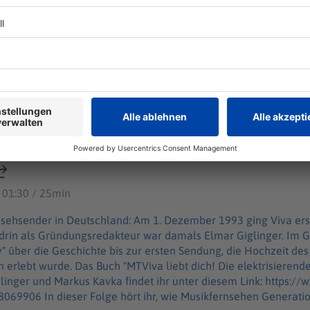
ür diese Welt"? Viva und die wilde Zeit des Musik-TV
 erste reine Musikfernsehsender in Deutschland: Am 1. Dezemb
d prägte die Popkultur nachhaltig. Mittendrin als Gründungsr
elt"? Viva und die wilde Zeit des Musik-TV
Im Gespräch mit Wim Orth spricht er in dieser Folge von "Aha! H
 Sendung, die Hochzeit des Musik-TV in Deutschland und wie de
hte des deutschen
ehens" von Elmar Giglinger und Markus Kavka findet ihr unter d
llstein.de/werke/mtviva-liebt-dich/taschenbuch/9783548069906 In dieser Folge h
ernsehen Generationen von Jugendlichen prägte: https://www.
ticle254281556/MTV-Co-Wie-Musikfernsehen-Generationen-von
 01:30 / 25min
ory – Zehn Minuten Geschichte" ist der neue History-Podcast 
ack an history@welt.de. Produktion: Serdar Deniz
rnsehsender in Deutschland: Am 1. Dezember 1993 ging Viva er
tps://www.welt.de/services/article7893735/Impressum.html
ndrin als Gründungsredakteur war damals Elmar Giglinger. Im G
z: https://www.welt.de/services/article157550705/Datenschu
ry" über die Geschichte bis zur ersten Sendung, die Hochzeit de
lektrisierende Geschichte des deutschen
inger und Markus Kavka findet ihr unter diesem Link: https://
n von Jugendlichen prägte: