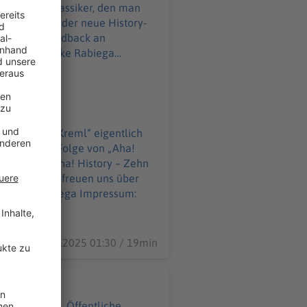
euren Modeklassiker, den man
l Datenschutz:
WELT-DIGITAL.html
as ist „der Kreml“ eigentlich
 sich diese Folge von „Aha!
story – Zehn
n uns über
06.01.2025 01:30 / 19min
hrer Wohnung. Öffentliche