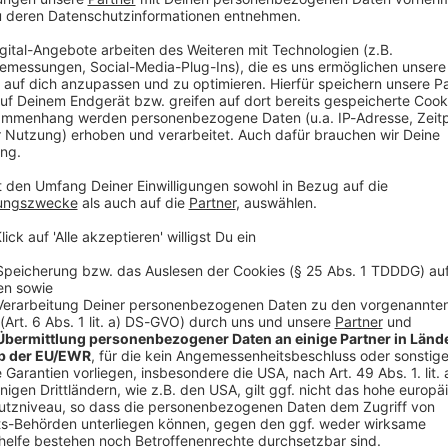
 sicherten die Hygiene, aber brachten auch die Gesellschaft z
er unsere Gesellschaft prägten
der Bäder von der Sanitäranlage zum Wellnesstempel. "Aha! History – Zehn Minuten
 ist der neue History-Podcast von WELT. Immer montags und donnersta
y@welt.de. Produktion: Serdar Deniz Redaktion, Moderation: Viola Koegst
 https://www.welt.de/services/article7893735/Impressum.htm
w.welt.de/services/article157550705/Datenschutzerklaerung-
 03:10 / 16min
hatten die meisten Menschen kein Bad in ihrer Wohnung. Öffent
 Gesellschaft zusammen. „Aha! History“ erzählt die Geschicht
von WELT. Immer
iz Redaktion,
article157550705/Datenschutzerklaerung-WELT-DIGITAL.html