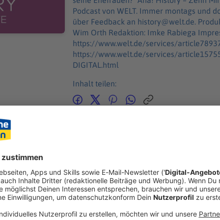
seine Ehefrauen? "Aha! History – Zehn Minuten Geschichte" ist der neue History-
Podcast von WELT. Immer montags und donnerstags 
über Feedback an history@welt.de. Produktion: Serdar Deniz Host/Redaktion:
Wim Orth Redaktion: Imke Rabiega Impressum:
https://www.welt.de/services/article789
https://www.welt.de/services/article15
DIGITAL.html
Inhalt teilen:
GEN
ANDER
 der Kreml zu Russlands Schaltzentrale der Macht?
 Symbol des russischen Staatsapparates und das Zentrum der Mac
entlich genau? Wie aus einer kleinen Holzfestung der Kern der 
l zu Russlands Schaltzentrale der Macht?