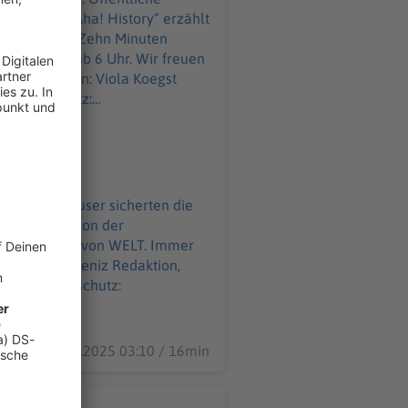
usammen. „Aha! History“ erzählt
gs ab 6 Uhr. Wir freuen
l Datenschutz:
WELT-DIGITAL.html
liche Badehäuser sicherten die
e der Bäder von der
02.01.2025 03:10 / 16min