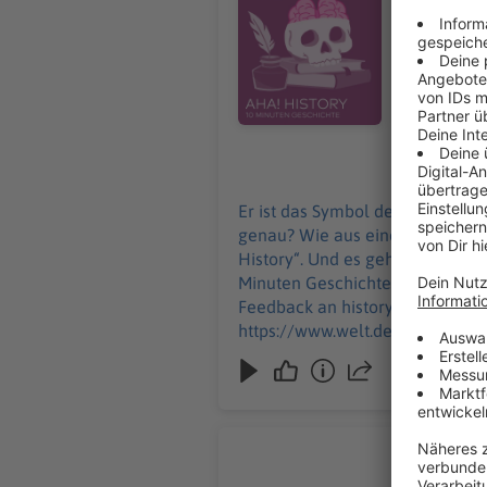
darum dreh
nicht einfach kaufen kann: D
Podcast von WEL
history@welt.de. Produktion: Marvin Schwarz Host/Redaktion:
Impressum:
https://ww
06.01.2025
Er ist das Symbol des russische
genau? Wie aus einer kleinen Ho
History“. Und es geht um einen teuren 
Minuten Geschichte" ist der neue His
Feedback an history@welt.de. Produktion: Marvin Schwarz Host/Redaktion: Wim Orth Redaktion: Imke Rabiega Impressum:
https://www.welt.de/services/a
https://www.welt.de/services/
Wie öffen
Bis Mitte 