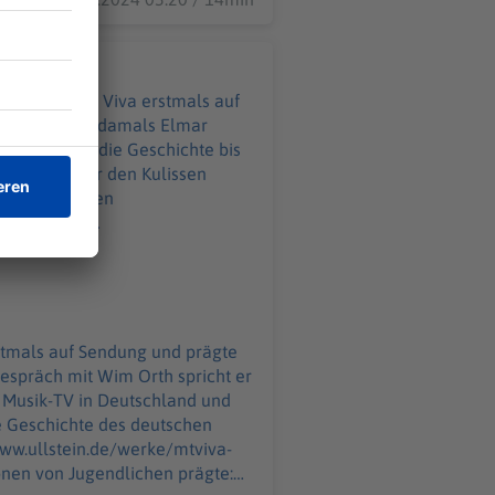
er 1993 ging Viva erstmals auf
edakteur war damals Elmar
istory" über die Geschichte bis
r Hype hinter den Kulissen
iesem Link:
ört ihr,
welt.de/podcasts/aha-
-Jugendlichen-praegte.html
von WELT. Immer montags und
stmals auf Sendung und prägte
espräch mit Wim Orth spricht er
tzerklaerung-WELT-DIGITAL.html
s Musik-TV in Deutschland und
www.ullstein.de/werke/mtviva-