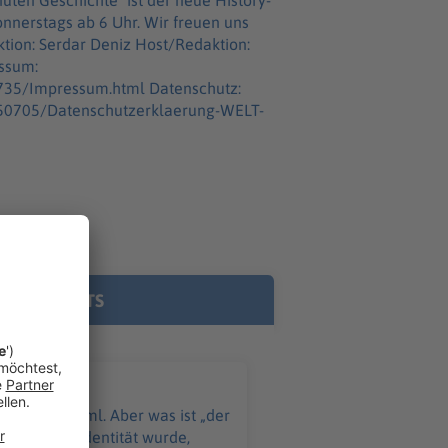
ab 6 Uhr. Wir freuen uns
3735/Impressum.html Datenschutz:
7550705/Datenschutzerklaerung-WELT-
E PODCASTS
ht: Der Kreml. Aber was ist „der
russischen Identität wurde,