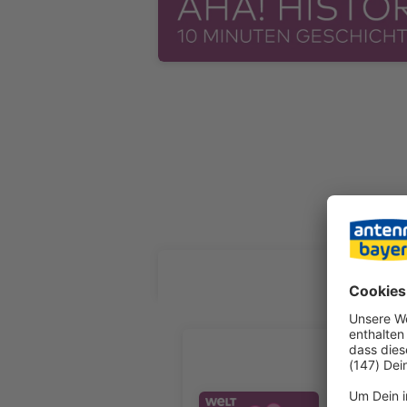
ALLE FOL
Wie wurde
Er ist das
Kreml“ eig
Audiotitel - Wie wurde der Krem