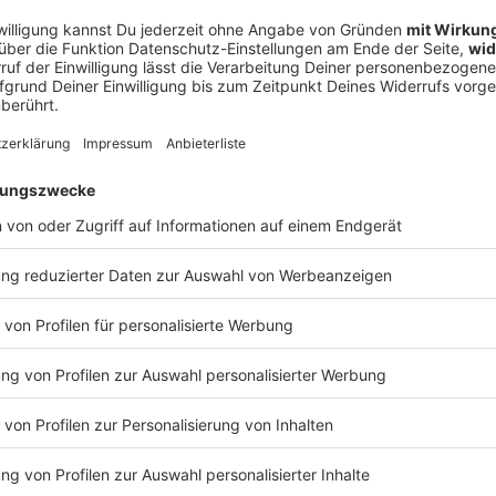
a – als ein Deutscher das Mittelmeer austrocknen wollte
meer trockenlegen, damit aus Afrika und Europa ein neuer Riese
lleicht absurd, aber vor rund 100 Jahren plante ein deutscher A
n Deutscher das Mittelmeer austrocknen wollte
Atlantropa“ erreichen und wie er es umsetzen wollte, erklärt „Aha! Histor
en Geschichte" ist der neue History-Podcast von WELT. Immer
ftwerke: https://www.welt.de/podcasts/aha-zehn-minuten-allta
cle244380592/Fusionskraftwerke-Der-Traum-unbegrenzter-Energie-Podc
Redaktion, Moderation: Viola Koegst Impressum:
w.welt.de/services/article7893735/Impressum.html Datenschut
 03:00 / 16min
w.welt.de/services/article157550705/Datenschutzerklaerung-
it aus Afrika und Europa ein neuer Riesenkontinent entsteht? D
n plante ein deutscher Architekt genau das. Was er mit dem Pro
Geschichte" ist der neue History-Podcast von
an history@welt.de. Hier geht's zur AHA!-
https://www.welt.de/podcasts/aha-zehn-minuten-alltags-
rke-Der-Traum-unbegrenzter-Energie-Podcast.html Produktion: Serdar Deniz
ml Datenschutz:
article157550705/Datenschutzerklaerung-WELT-DIGITAL.html