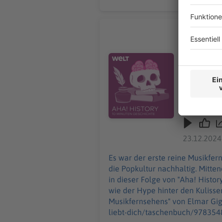
"Zu geil f
Es war der
Sendung un
Audiotitel - "Zu geil für diese W
Giglinger. 
zur ersten
erlebt wurde. Das Buch "MTViva liebt dich! Die elektrisierende Geschic
Musikferns
https://www.u
wie Musikf
history/ar
23.12.2024
"Aha! Hist
donnerstags ab 6 Uhr. Wir freuen uns über Feedb
Es war der erste reine Musikfe
Host/Redaktion: Wim Orth Impressum: ht
die Popkultur nachhaltig. Mitte
Datenschut
in dieser Folge von "Aha! Histo
wie der Hype hinter den Kulissen erlebt wurde. Das Buch "MTViva liebt dich! Die e
Musikfernsehens" von Elmar Gigl
liebt-dich/taschenbuch/9783548069906 In dieser Folge hört ihr, wie Musikfernsehen Generatione