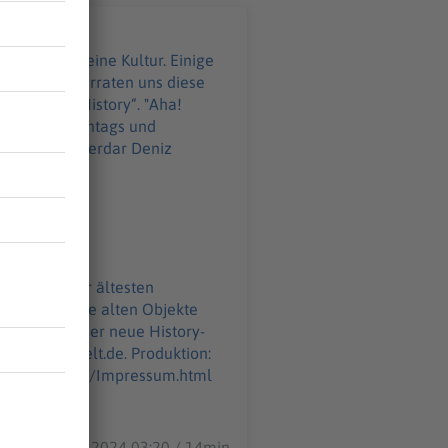
 Menschen eine Kultur. Einige
nden. Was verraten uns diese
„Aha! History“. "Aha!
LT. Immer montags und
z:
WELT-DIGITAL.html
. Einige der ältesten
 40.000 Jahre alten Objekte
GITAL.html
26.12.2024 03:20 / 14min