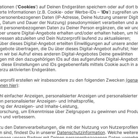
t sich diese Folge von „Aha! History“. Und es geht um einen t
ie Birkin Bag. "Aha! History – Zehn Minuten Geschichte" ist der neue History-
T. Immer montags und donnerstags ab 6 Uhr. Wir freuen uns über Feedback an
 Wim Orth Redaktion: Imke Rabiega
 https://www.welt.de/services/article7893735/Impressum.htm
w.welt.de/services/article157550705/Datenschutzerklaerung-
 01:30 / 19min
n Staatsapparates und das Zentrum der Macht: Der Kreml. Aber w
lzfestung der Kern der russischen Identität wurde, darum dreht
Modeklassiker, den man nicht einfach kaufen kann: Die Birkin Bag. "Aha! Hi
tory-Podcast von WELT. Immer montags und donnerstags ab 6 Uhr. Wir freue
rticle7893735/Impressum.html Datenschutz:
article157550705/Datenschutzerklaerung-WELT-DIGITAL.html
tliche Bäder unsere Gesellschaft prägten
des 20. Jahrhunderts hatten die meisten Menschen kein Bad in i