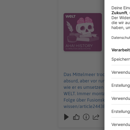
Atlantrop
Das Mittel
für uns vie
Audiotitel - Atlantropa – als ei
dem Projekt „
Zehn Minut
Uhr. Wir freuen uns über Feedback an history@welt.de. Hier geht's zur AHA!-Folge über
Fusionskra
wissen/arti
Serdar Deniz 
https://ww
30.12.2024
https://ww
Das Mittelmeer trockenlegen, dam
absurd, aber vor rund 100 Jahre
wie er es umsetzen wollte, erklärt „Aha! History“. "Aha! History – Zehn Minuten 
WELT. Immer montags und donnerstags ab 6 Uhr. Wir freuen uns über Feedback 
Folge über Fusionskraftwerke: 
wissen/article244380592/Fusionskraftwe
Redaktion, Moderation: Viola Koegst Impressum: https://www.welt.de/services/article7893735/Impressum.ht
https://www.welt.de/services/