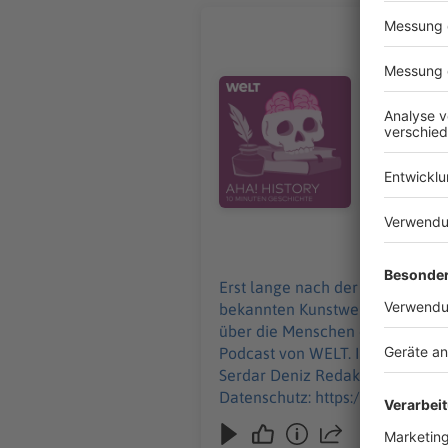
Wie Kunst
Erst lange
der ältest
Audiotitel - Wie Kunst entstand
rund 40.000
History – 
donnerstags ab 6 Uhr. Wir freuen uns über Feedb
Redaktion, Mod
https://ww
https://ww
26.12.2024
Erst lange nach der Entstehung 
bekannten Kunstwerke der Welt 
über die Menschen damals? Darum geht es in „Aha! History“. "Aha
Podcast von WELT. Immer montags und donnerstags ab 6 Uhr. Wi
Serdar Deniz Redaktion, Moderation: Viola Koegst Impressum: https://www.wel
Datenschutz: https://www.welt