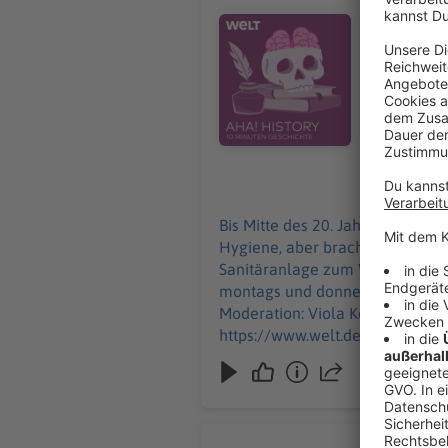
Badehäuser
Audiotitel - Wie öffentliche Bäd
die Geschichte 
Geschichte"
uns über Feedback an histor
Impressum:
https://ww
02.01.2025
Bis Mitte des 20. Jahrhunderts 
Hygiene, aber brachten auch die
Sanitäranlage zum Wellnesstempel. "Aha! History – Zehn Minuten Geschichte" ist der neue History-Podcast 
montags und donnerstags ab 6 Uhr. Wir freuen uns über Feedback an history@welt.de. Produktion: Serdar Den
Moderation: Viola Koegst Impressum: https://www.welt.de/services/article7893735/Impressum.html Datenschutz:
https://www.welt.de/services/