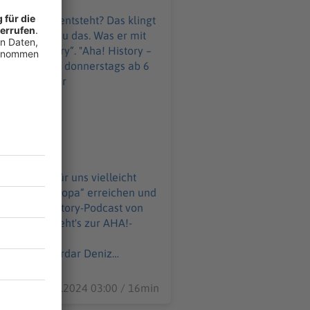
nkontinent entsteht? Das klingt
rchitekt genau das. Was er mit
y“. "Aha! History –
 montags und donnerstags ab 6
gs-
ast.html Produktion:
z:
WELT-DIGITAL.html
as klingt für uns vielleicht
jekt „Atlantropa“ erreichen und
30.12.2024 03:00 / 16min