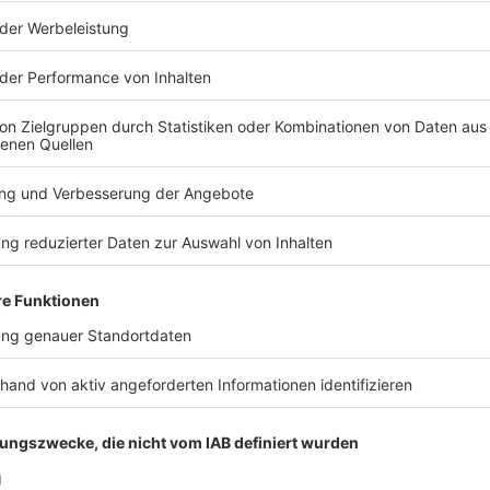
 entstand
 nach der Entstehung des Homo Sapiens entwickelten die frühen
en bekannten Kunstwerke der Welt wurden in Deutschland gefu
 Jahre alten Objekte über die Menschen damals? Darum geht es in 
Zehn Minuten Geschichte" ist der neue History-Podcast von WE
ack an history@welt.de. Produktion: Serdar Deniz
eration: Viola Koegst Impressum:
w.welt.de/services/article7893735/Impressum.html Datenschut
w.welt.de/services/article157550705/Datenschutzerklaerung-
 03:20 / 14min
des Homo Sapiens entwickelten die frühen Menschen eine Kultur
wurden in Deutschland gefunden. Was verraten uns diese rund
! History – Zehn Minuten Geschichte" ist der neue History-
r freuen uns über Feedback an history@welt.de. Produktion:
t.de/services/article7893735/Impressum.html
.de/services/article157550705/Datenschutzerklaerung-WELT-DI