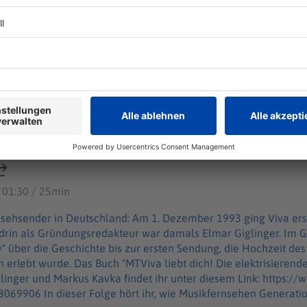
ür diese Welt"? Viva und die wilde Zeit des Musik-TV
 erste reine Musikfernsehsender in Deutschland: Am 1. Dezemb
d prägte die Popkultur nachhaltig. Mittendrin als Gründungsr
elt"? Viva und die wilde Zeit des Musik-TV
Im Gespräch mit Wim Orth spricht er in dieser Folge von "Aha! H
 Sendung, die Hochzeit des Musik-TV in Deutschland und wie de
hte des deutschen
ehens" von Elmar Giglinger und Markus Kavka findet ihr unter d
llstein.de/werke/mtviva-liebt-dich/taschenbuch/9783548069906 In dieser Folge h
ernsehen Generationen von Jugendlichen prägte: https://www.
ticle254281556/MTV-Co-Wie-Musikfernsehen-Generationen-von
 01:30 / 25min
ory – Zehn Minuten Geschichte" ist der neue History-Podcast 
ack an history@welt.de. Produktion: Serdar Deniz
rnsehsender in Deutschland: Am 1. Dezember 1993 ging Viva er
tps://www.welt.de/services/article7893735/Impressum.html
ndrin als Gründungsredakteur war damals Elmar Giglinger. Im G
z: https://www.welt.de/services/article157550705/Datenschu
ry" über die Geschichte bis zur ersten Sendung, die Hochzeit de
lektrisierende Geschichte des deutschen
inger und Markus Kavka findet ihr unter diesem Link: https://
n von Jugendlichen prägte: