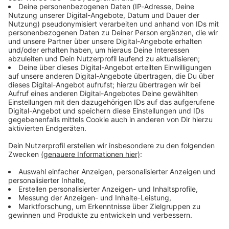
wissen/article244380592/F
wissen/article244380592/Fusionskraftwerke-
frühen Menschen eine
usionskraftwerke-Der-
Der-Traum-unbegrenzter-Energie-Podcast.html
Kultur. Einige der ältesten
Traum-unbegrenzter-
Produktion: Serdar Deniz Redaktion, Moderation:
bekannten Kunstwerke der
Energie-Podcast.html
Viola Koegst Impressum:
Welt wurden in
Produktion: Serdar Deniz
https://www.welt.de/services/article7893735/Im
Deutschland gefunden. Was
Redaktion, Moderation:
pressum.html Datenschutz:
verraten uns diese rund
26.12.2024 03:20 / 14min
Viola Koegst Impressum:
https://www.welt.de/services/article157550705/
40.000 Jahre alten Objekte
https://www.welt.de/servic
Datenschutzerklaerung-WELT-DIGITAL.html
über die Menschen
Erst lange nach der Entstehung des Homo
es/article7893735/Impress
damals? Darum geht es in
Sapiens entwickelten die frühen Menschen eine
um.html Datenschutz:
„Aha! History“. "Aha!
Kultur. Einige der ältesten bekannten
https://www.welt.de/servic
History – Zehn Minuten
Kunstwerke der Welt wurden in Deutschland
es/article157550705/Daten
Geschichte" ist der neue
gefunden. Was verraten uns diese rund 40.000
schutzerklaerung-WELT-
History-Podcast von WELT.
Jahre alten Objekte über die Menschen damals?
DIGITAL.html
Immer montags und
Darum geht es in „Aha! History“. "Aha! History –
donnerstags ab 6 Uhr. Wir
Zehn Minuten Geschichte" ist der neue History-
26.12.2024 03:20 / 14min
freuen uns über Feedback
Podcast von WELT. Immer montags und
an history@welt.de.
donnerstags ab 6 Uhr. Wir freuen uns über
Produktion: Serdar Deniz
Feedback an history@welt.de. Produktion: Serdar
"Zu geil für diese Welt"?
Redaktion, Moderation:
Deniz Redaktion, Moderation: Viola Koegst
Viva und die wilde Zeit des
Viola Koegst Impressum:
Impressum:
Musik-TV