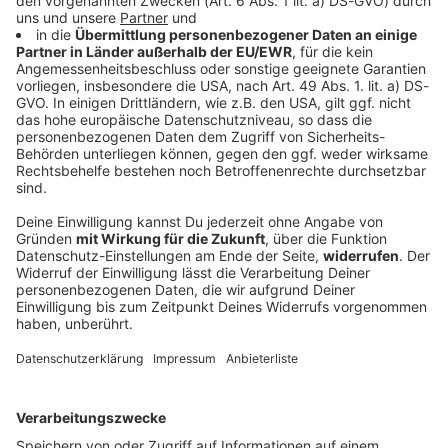
Musikfernsehens" von
dich! Die elektrisierende Geschichte des
Warum Weihnachten in
Elmar Giglinger und
deutschen Musikfernsehens" von Elmar
England verboten war
Markus Kavka findet ihr
Giglinger und Markus Kavka findet ihr unter
England im 17. Jahrhundert:
unter diesem Link:
Audiotitel - Warum Weihnachten in England verboten w
diesem Link:
Das Land ist tief gespalten.
https://www.ullstein.de/wer
https://www.ullstein.de/werke/mtviva-liebt-
Aus den politischen und
ke/mtviva-liebt-
dich/taschenbuch/9783548069906 In dieser
religiösen Konflikten
dich/taschenbuch/9783548
Folge hört ihr, wie Musikfernsehen Generationen
entbrennt ein Bürgerkrieg.
069906 In dieser Folge hört
von Jugendlichen prägte:
Und dann wird auch noch
ihr, wie Musikfernsehen
https://www.welt.de/podcasts/aha-
Weihnachten verboten.
Generationen von
history/article254281556/MTV-Co-Wie-
„Aha! History“ erklärt, wie
Jugendlichen prägte:
Musikfernsehen-Generationen-von-
es dazu kam und warum
19.12.2024 02:55 / 13min
https://www.welt.de/podca
Jugendlichen-praegte.html "Aha! History – Zehn
sich letztlich die
sts/aha-
Minuten Geschichte" ist der neue History-
Weihnachts-Fans
England im 17. Jahrhundert: Das Land ist tief
history/article254281556/
Podcast von WELT. Immer montags und
durchsetzten. "Aha! History
gespalten. Aus den politischen und religiösen
MTV-Co-Wie-
donnerstags ab 6 Uhr. Wir freuen uns über
– Zehn Minuten Geschichte"
Konflikten entbrennt ein Bürgerkrieg. Und dann
Musikfernsehen-
Feedback an history@welt.de. Produktion: Serdar
ist der neue History-
wird auch noch Weihnachten verboten. „Aha!
Generationen-von-
Deniz Host/Redaktion: Wim Orth Impressum:
Podcast von WELT. Immer
History“ erklärt, wie es dazu kam und warum
Jugendlichen-praegte.html
https://www.welt.de/services/article7893735/Im
montags und donnerstags
sich letztlich die Weihnachts-Fans durchsetzten.
"Aha! History – Zehn
pressum.html Datenschutz:
ab 6 Uhr. Wir freuen uns
"Aha! History – Zehn Minuten Geschichte" ist der
Minuten Geschichte" ist der
https://www.welt.de/services/article157550705/
über Feedback an
neue History-Podcast von WELT. Immer montags
neue History-Podcast von
19.12.2024 02:55 / 13min