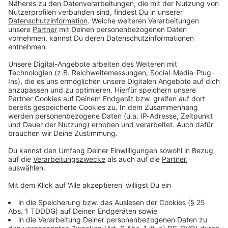
https://www.welt.de/servic
https://www.welt.de/services/article7893735/Im
Es war der erste reine
Audiotitel - "Zu geil für diese Welt"? Viva und die wilde
es/article7893735/Impress
pressum.html Datenschutz:
Musikfernsehsender in
um.html Datenschutz:
https://www.welt.de/services/article157550705/
Deutschland: Am 1.
https://www.welt.de/servic
Datenschutzerklaerung-WELT-DIGITAL.html
Dezember 1993 ging Viva
es/article157550705/Daten
erstmals auf Sendung und
schutzerklaerung-WELT-
prägte die Popkultur
DIGITAL.html
nachhaltig. Mittendrin als
Gründungsredakteur war
damals Elmar Giglinger. Im
23.12.2024 01:30 / 25min
Gespräch mit Wim Orth
spricht er in dieser Folge
Es war der erste reine Musikfernsehsender in
von "Aha! History" über die
Deutschland: Am 1. Dezember 1993 ging Viva
Geschichte bis zur ersten
erstmals auf Sendung und prägte die Popkultur
Sendung, die Hochzeit des
nachhaltig. Mittendrin als Gründungsredakteur
Musik-TV in Deutschland
war damals Elmar Giglinger. Im Gespräch mit
und wie der Hype hinter
Wim Orth spricht er in dieser Folge von "Aha!
den Kulissen erlebt wurde.
History" über die Geschichte bis zur ersten
Das Buch "MTViva liebt
Sendung, die Hochzeit des Musik-TV in
23.12.2024 01:30 / 25min
dich! Die elektrisierende
Deutschland und wie der Hype hinter den
Geschichte des deutschen
Kulissen erlebt wurde. Das Buch "MTViva liebt