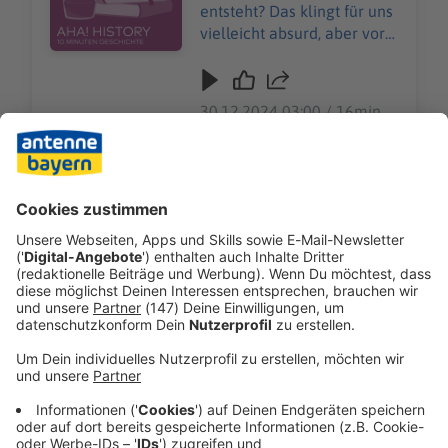
schutzerklaerung-WELT-
entsteht? Das klingt für uns
DIGITAL.html
vielleicht absurd, aber vor
rund 100 Jahren plante ein
deutscher Architekt genau
das. Was er mit dem Projekt
30.12.2024 03:00 / 16min
„Atlantropa“ erreichen und
wie er es umsetzen wollte,
Das Mittelmeer trockenlegen, damit aus Afrika
erklärt „Aha! History“. "Aha!
und Europa ein neuer Riesenkontinent entsteht?
History – Zehn Minuten
Das klingt für uns vielleicht absurd, aber vor
Geschichte" ist der neue
rund 100 Jahren plante ein deutscher Architekt
History-Podcast von WELT.
genau das. Was er mit dem Projekt „Atlantropa“
Immer montags und
erreichen und wie er es umsetzen wollte, erklärt
donnerstags ab 6 Uhr. Wir
„Aha! History“. "Aha! History – Zehn Minuten
freuen uns über Feedback
Geschichte" ist der neue History-Podcast von
30.12.2024 03:00 / 16min
an history@welt.de. Hier
WELT. Immer montags und donnerstags ab 6
geht's zur AHA!-Folge über
Uhr. Wir freuen uns über Feedback an
Fusionskraftwerke:
history@welt.de. Hier geht's zur AHA!-Folge
Wie Kunst entstand
https://www.welt.de/podca
über Fusionskraftwerke:
Erst lange nach der
sts/aha-zehn-minuten-
https://www.welt.de/podcasts/aha-zehn-
Entstehung des Homo
Audiotitel - Wie Kunst entstand
alltags-
minuten-alltags-
Sapiens entwickelten die