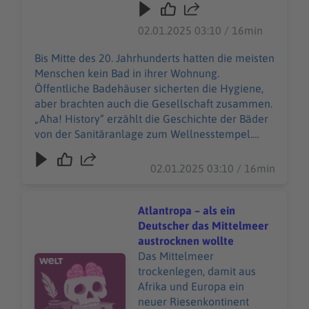
es/article157550705/Daten
Gesellschaft zusammen.
schutzerklaerung-WELT-
„Aha! History“ erzählt die
02.01.2025 03:10 / 16min
DIGITAL.html
Geschichte der Bäder von
der Sanitäranlage zum
Bis Mitte des 20. Jahrhunderts hatten die meisten
Wellnesstempel. "Aha!
Menschen kein Bad in ihrer Wohnung.
History – Zehn Minuten
Öffentliche Badehäuser sicherten die Hygiene,
Geschichte" ist der neue
aber brachten auch die Gesellschaft zusammen.
History-Podcast von WELT.
„Aha! History“ erzählt die Geschichte der Bäder
Immer montags und
von der Sanitäranlage zum Wellnesstempel.
donnerstags ab 6 Uhr. Wir
"Aha! History – Zehn Minuten Geschichte" ist der
freuen uns über Feedback
neue History-Podcast von WELT. Immer montags
02.01.2025 03:10 / 16min
an history@welt.de.
und donnerstags ab 6 Uhr. Wir freuen uns über
Produktion: Serdar Deniz
Feedback an history@welt.de. Produktion: Serdar
Redaktion, Moderation:
Deniz Redaktion, Moderation: Viola Koegst
Atlantropa – als ein
Viola Koegst Impressum:
Impressum:
Deutscher das Mittelmeer
https://www.welt.de/servic
https://www.welt.de/services/article7893735/Im
austrocknen wollte
es/article7893735/Impress
pressum.html Datenschutz:
Das Mittelmeer
Audiotitel - Atlantropa – als ein Deutscher das Mittelm
um.html Datenschutz:
https://www.welt.de/services/article157550705/
trockenlegen, damit aus
https://www.welt.de/servic
Datenschutzerklaerung-WELT-DIGITAL.html
Afrika und Europa ein
es/article157550705/Daten
neuer Riesenkontinent