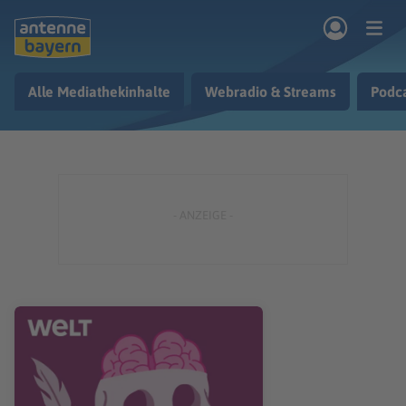
Zum Hauptinhalt springen
Alle Mediathekinhalte
Webradio & Streams
Podc
rogramm
Musik & Radio
Podcasts
Nachrichten
Ratgeber
Kontakt