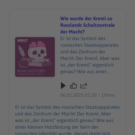
Wie wurde der Kreml zu
Russlands Schaltzentrale
der Macht?
Er ist das Symbol des
Audiotitel - Wie wurde der Kreml zu Russlands Schaltze
russischen Staatsapparates
und das Zentrum der
Macht: Der Kreml. Aber was
ist „der Kreml“ eigentlich
genau? Wie aus einer
kleinen Holzfestung der
Kern der russischen
Identität wurde, darum
06.01.2025 01:30 / 19min
dreht sich diese Folge von
„Aha! History“. Und es geht
Er ist das Symbol des russischen Staatsapparates
um einen teuren
und das Zentrum der Macht: Der Kreml. Aber
Modeklassiker, den man
was ist „der Kreml“ eigentlich genau? Wie aus
nicht einfach kaufen kann:
einer kleinen Holzfestung der Kern der
Die Birkin Bag. "Aha! History
russischen Identität wurde, darum dreht sich