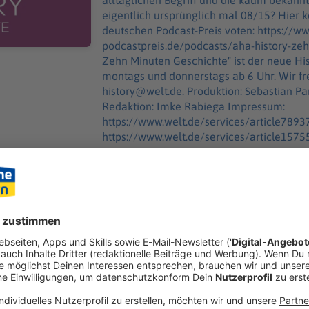
alltäglichen Begriff und die kaum bekann
eigentlich ursprünglich mal 08/15? Hier könnt ihr für "Aha! History" beim
deutschen Podcast-Preis voten: https://w
podcastpreis.de/podcasts/aha-history-zehn-minuten
Zehn Minuten Geschichte" ist der neue H
montags und donnerstags ab 6 Uhr. Wir freuen uns über Feedback an
history@welt.de. Produktion: Sebastian Pankau Host/Redaktion: Wim Orth
Redaktion: Imke Rabiega Impressum:
https://www.welt.de/services/article789
https://www.welt.de/services/article15
DIGITAL.html
Inhalt teilen:
GEN
ANDER