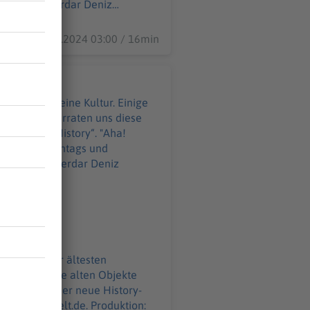
30.12.2024 03:00 / 16min
 Menschen eine Kultur. Einige
nden. Was verraten uns diese
„Aha! History“. "Aha!
LT. Immer montags und
z:
WELT-DIGITAL.html
. Einige der ältesten
 40.000 Jahre alten Objekte