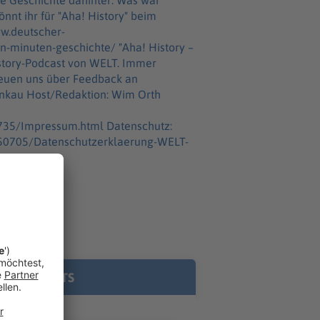
te Geschichte dahinter: Was war
ww.deutscher-
-geschichte/ "Aha! History –
istory-Podcast von WELT. Immer
3735/Impressum.html Datenschutz:
7550705/Datenschutzerklaerung-WELT-
E PODCASTS