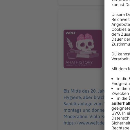
Wie öffen
Bis Mitte 
Badehäuser
Audiotitel - Wie öffentliche Bäd
die Geschichte 
Geschichte"
uns über Feedback an histor
Impressum:
https://ww
02.01.2025
Bis Mitte des 20. Jahrhunderts 
Hygiene, aber brachten auch die
Sanitäranlage zum Wellnesstempel. "Aha! History – Zehn Minuten Geschichte" ist der neue History-Podcast 
montags und donnerstags ab 6 Uhr. Wir freuen uns über Feedback an history@welt.de. Produktion: Serdar Den
Moderation: Viola Koegst Impressum: https://www.welt.de/services/article7893735/Impressum.html Datenschutz:
https://www.welt.de/services/