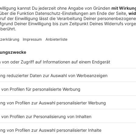
a – als ein Deutscher das Mittelmeer austrocknen wollte
meer trockenlegen, damit aus Afrika und Europa ein neuer Riese
lleicht absurd, aber vor rund 100 Jahren plante ein deutscher A
n Deutscher das Mittelmeer austrocknen wollte
Atlantropa“ erreichen und wie er es umsetzen wollte, erklärt „Aha! Histor
en Geschichte" ist der neue History-Podcast von WELT. Immer
ftwerke: https://www.welt.de/podcasts/aha-zehn-minuten-allta
cle244380592/Fusionskraftwerke-Der-Traum-unbegrenzter-Energie-Podc
Redaktion, Moderation: Viola Koegst Impressum:
w.welt.de/services/article7893735/Impressum.html Datenschut
 03:00 / 16min
w.welt.de/services/article157550705/Datenschutzerklaerung-
it aus Afrika und Europa ein neuer Riesenkontinent entsteht? D
n plante ein deutscher Architekt genau das. Was er mit dem Pro
Geschichte" ist der neue History-Podcast von
an history@welt.de. Hier geht's zur AHA!-
https://www.welt.de/podcasts/aha-zehn-minuten-alltags-