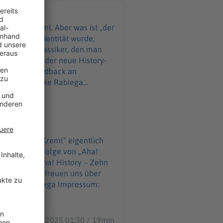
ht: Der Kreml. Aber was ist „der
russischen Identität wurde,
euren Modeklassiker, den man
l Datenschutz:
WELT-DIGITAL.html
as ist „der Kreml“ eigentlich
 sich diese Folge von „Aha!
story – Zehn
n uns über
06.01.2025 01:30 / 19min