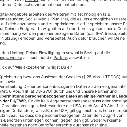
tliche Bäder unsere Gesellschaft prägten
des 20. Jahrhunderts hatten die meisten Menschen kein Bad in i
 sicherten die Hygiene, aber brachten auch die Gesellschaft z
er unsere Gesellschaft prägten
der Bäder von der Sanitäranlage zum Wellnesstempel. "Aha! History – Zehn Minuten
 ist der neue History-Podcast von WELT. Immer montags und donnersta
y@welt.de. Produktion: Serdar Deniz Redaktion, Moderation: Viola Koegst
 https://www.welt.de/services/article7893735/Impressum.htm
w.welt.de/services/article157550705/Datenschutzerklaerung-
 03:10 / 16min
hatten die meisten Menschen kein Bad in ihrer Wohnung. Öffent
 Gesellschaft zusammen. „Aha! History“ erzählt die Geschicht
von WELT. Immer
iz Redaktion,
article157550705/Datenschutzerklaerung-WELT-DIGITAL.html