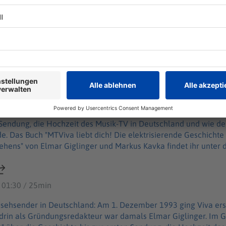
t.de/services/article7893735/Impressum.html
.de/services/article157550705/Datenschutzerklaerung-WELT-DI
ür diese Welt"? Viva und die wilde Zeit des Musik-TV
 erste reine Musikfernsehsender in Deutschland: Am 1. Dezemb
d prägte die Popkultur nachhaltig. Mittendrin als Gründungsr
elt"? Viva und die wilde Zeit des Musik-TV
Im Gespräch mit Wim Orth spricht er in dieser Folge von "Aha! H
 Sendung, die Hochzeit des Musik-TV in Deutschland und wie de
hte des deutschen
ehens" von Elmar Giglinger und Markus Kavka findet ihr unter d
llstein.de/werke/mtviva-liebt-dich/taschenbuch/9783548069906 In dieser Folge h
ernsehen Generationen von Jugendlichen prägte: https://www.
ticle254281556/MTV-Co-Wie-Musikfernsehen-Generationen-von
 01:30 / 25min
ory – Zehn Minuten Geschichte" ist der neue History-Podcast 
ack an history@welt.de. Produktion: Serdar Deniz
rnsehsender in Deutschland: Am 1. Dezember 1993 ging Viva er
tps://www.welt.de/services/article7893735/Impressum.html
ndrin als Gründungsredakteur war damals Elmar Giglinger. Im G
z: https://www.welt.de/services/article157550705/Datenschu