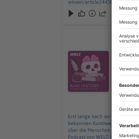
wissen/article244380592/Fusionskraftwe
Redaktion, Moderation: Viola Koegst Impressum: https://www.welt.de/services/article7893735/Impressum.ht
https://www.welt.de/services/
Wie Kunst
Erst lange
der ältest
Audiotitel - Wie Kunst entstand
rund 40.000
History – 
donnerstags ab 6 Uhr. Wir freuen uns über Feedb
Redaktion, Mod
https://ww
https://ww
26.12.2024
Erst lange nach der Entstehung 
bekannten Kunstwerke der Welt 
über die Menschen damals? Darum geht es in „Aha! History“. "Aha
Podcast von WELT. Immer montags und donnerstags ab 6 Uhr. Wi