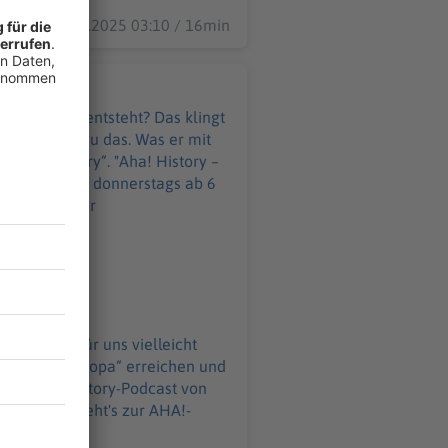
02.01.2025 03:10 / 16min
nkontinent entsteht? Das klingt
rchitekt genau das. Was er mit
y“. "Aha! History –
 montags und donnerstags ab 6
gs-
ast.html Produktion:
z:
WELT-DIGITAL.html
as klingt für uns vielleicht
jekt „Atlantropa“ erreichen und