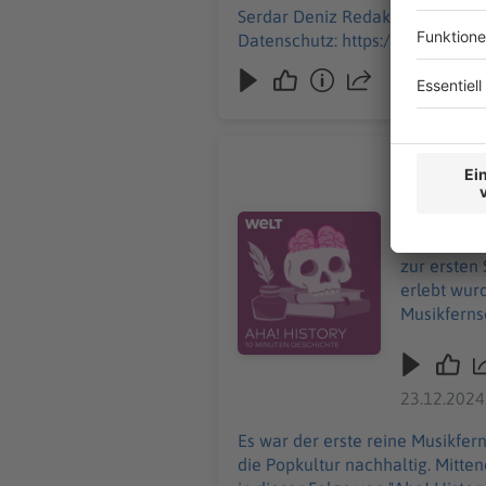
Serdar Deniz Redaktion, Moderation: Viola Koegst Impressum: https://www.wel
Datenschutz: https://www.welt
"Zu geil f
Es war der
Sendung un
Audiotitel - "Zu geil für diese W
Giglinger. 
zur ersten
erlebt wurde. Das Buch "MTViva liebt dich! Die elektrisierende Geschic
Musikferns
https://www.u
wie Musikf
history/ar
23.12.2024
"Aha! Hist
donnerstags ab 6 Uhr. Wir freuen uns über Feedb
Es war der erste reine Musikfe
Host/Redaktion: Wim Orth Impressum: ht
die Popkultur nachhaltig. Mitte
Datenschut