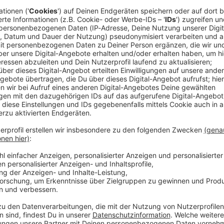
 der Kreml zu Russlands Schaltzentrale der Macht?
 Symbol des russischen Staatsapparates und das Zentrum der Mac
entlich genau? Wie aus einer kleinen Holzfestung der Kern der 
l zu Russlands Schaltzentrale der Macht?
t sich diese Folge von „Aha! History“. Und es geht um einen t
ie Birkin Bag. "Aha! History – Zehn Minuten Geschichte" ist der neue History-
T. Immer montags und donnerstags ab 6 Uhr. Wir freuen uns über Feedback an
 Wim Orth Redaktion: Imke Rabiega
 https://www.welt.de/services/article7893735/Impressum.htm
w.welt.de/services/article157550705/Datenschutzerklaerung-
 01:30 / 19min
n Staatsapparates und das Zentrum der Macht: Der Kreml. Aber w
lzfestung der Kern der russischen Identität wurde, darum dreht
Modeklassiker, den man nicht einfach kaufen kann: Die Birkin Bag. "Aha! Hi
tory-Podcast von WELT. Immer montags und donnerstags ab 6 Uhr. Wir freue
rticle7893735/Impressum.html Datenschutz:
article157550705/Datenschutzerklaerung-WELT-DIGITAL.html