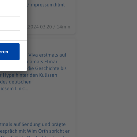
GITAL.html
26.12.2024 03:20 / 14min
er 1993 ging Viva erstmals auf
edakteur war damals Elmar
istory" über die Geschichte bis
r Hype hinter den Kulissen
iesem Link:
ört ihr,
welt.de/podcasts/aha-
-Jugendlichen-praegte.html
von WELT. Immer montags und
stmals auf Sendung und prägte
espräch mit Wim Orth spricht er
tzerklaerung-WELT-DIGITAL.html