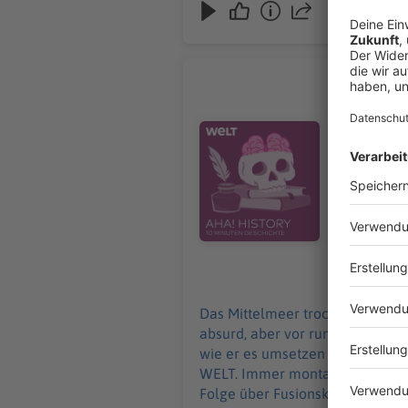
Atlantrop
Das Mittel
für uns vie
Audiotitel - Atlantropa – als ei
dem Projekt „
Zehn Minut
Uhr. Wir freuen uns über Feedback an history@welt.de. Hier geht's zur AHA!-Folge über
Fusionskra
wissen/arti
Serdar Deniz 
https://ww
30.12.2024
https://ww
Das Mittelmeer trockenlegen, dam
absurd, aber vor rund 100 Jahre
wie er es umsetzen wollte, erklärt „Aha! History“. "Aha! History – Zehn Minuten 
WELT. Immer montags und donnerstags ab 6 Uhr. Wir freuen uns über Feedback 
Folge über Fusionskraftwerke: 