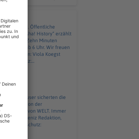
hrer Wohnung. Öffentliche
usammen. „Aha! History“ erzählt
gs ab 6 Uhr. Wir freuen
l Datenschutz:
WELT-DIGITAL.html
liche Badehäuser sicherten die
e der Bäder von der