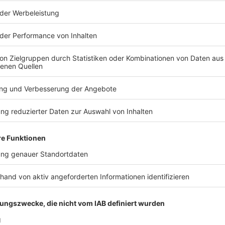
rke-Der-Traum-unbegrenzter-Energie-Podcast.html Produktion: Serdar Deniz
ml Datenschutz:
article157550705/Datenschutzerklaerung-WELT-DIGITAL.html
 entstand
 nach der Entstehung des Homo Sapiens entwickelten die frühen
en bekannten Kunstwerke der Welt wurden in Deutschland gefu
 Jahre alten Objekte über die Menschen damals? Darum geht es in 
Zehn Minuten Geschichte" ist der neue History-Podcast von WE
ack an history@welt.de. Produktion: Serdar Deniz
eration: Viola Koegst Impressum:
w.welt.de/services/article7893735/Impressum.html Datenschut
w.welt.de/services/article157550705/Datenschutzerklaerung-
 03:20 / 14min
des Homo Sapiens entwickelten die frühen Menschen eine Kultur
wurden in Deutschland gefunden. Was verraten uns diese rund
! History – Zehn Minuten Geschichte" ist der neue History-
r freuen uns über Feedback an history@welt.de. Produktion: