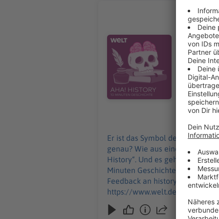
Wie wurde
Er ist das
Kreml“ eig
Audiotitel - Wie wurde der Krem
darum dreh
nicht einfach kaufen kann: D
Podcast von WEL
history@welt.de. Produktion: Marvin Schwarz Host/Redaktion:
Impressum:
https://ww
06.01.2025
Er ist das Symbol des russische
genau? Wie aus einer kleinen Ho
History“. Und es geht um einen teuren 
Minuten Geschichte" ist der neue His
Feedback an history@welt.de. Produktion: Marvin Schwarz Host/Redaktion: Wim Orth Redaktion: Imke Rabiega Impressum:
https://www.welt.de/services/a
https://www.welt.de/services/