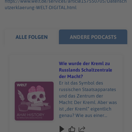
https://www.welt.de/services/article157550705/Datensch
utzerklaerung-WELT-DIGITAL.html
ALLE FOLGEN
ANDERE PODCASTS
Wie wurde der Kreml zu
Russlands Schaltzentrale
der Macht?
Er ist das Symbol des
Audiotitel - Wie wurde der Kreml zu Russlands Schaltze
russischen Staatsapparates
und das Zentrum der
Macht: Der Kreml. Aber was
ist „der Kreml“ eigentlich
genau? Wie aus einer
kleinen Holzfestung der
Kern der russischen