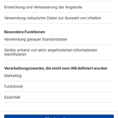
Presse
Verkehrs-Hotline
Werben
Archiv
ANTENNE BAYERN GROUP
Stiftung ANTENNE BAYERN
hilft
Teilnahmebedingungen
Grounding Page ANTENNE
BAYERN
Datenschutz­erklärung
Cookie- und Drittanbieter-
einstellungen