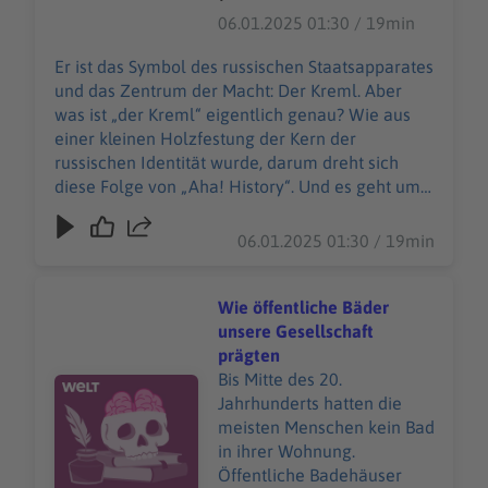
Identität wurde, darum
06.01.2025 01:30 / 19min
dreht sich diese Folge von
„Aha! History“. Und es geht
Er ist das Symbol des russischen Staatsapparates
um einen teuren
und das Zentrum der Macht: Der Kreml. Aber
Modeklassiker, den man
was ist „der Kreml“ eigentlich genau? Wie aus
nicht einfach kaufen kann:
einer kleinen Holzfestung der Kern der
Die Birkin Bag. "Aha! History
russischen Identität wurde, darum dreht sich
– Zehn Minuten Geschichte"
diese Folge von „Aha! History“. Und es geht um
ist der neue History-
einen teuren Modeklassiker, den man nicht
Podcast von WELT. Immer
einfach kaufen kann: Die Birkin Bag. "Aha!
06.01.2025 01:30 / 19min
montags und donnerstags
History – Zehn Minuten Geschichte" ist der neue
ab 6 Uhr. Wir freuen uns
History-Podcast von WELT. Immer montags und
über Feedback an
donnerstags ab 6 Uhr. Wir freuen uns über
Wie öffentliche Bäder
history@welt.de.
Feedback an history@welt.de. Produktion:
unsere Gesellschaft
Produktion: Marvin Schwarz
Marvin Schwarz Host/Redaktion: Wim Orth
prägten
Host/Redaktion: Wim Orth
Redaktion: Imke Rabiega Impressum:
Bis Mitte des 20.
Audiotitel - Wie öffentliche Bäder unsere Gesellschaft 
Redaktion: Imke Rabiega
https://www.welt.de/services/article7893735/Im
Jahrhunderts hatten die
Impressum:
pressum.html Datenschutz:
meisten Menschen kein Bad
https://www.welt.de/servic
https://www.welt.de/services/article157550705/
in ihrer Wohnung.
es/article7893735/Impress
Datenschutzerklaerung-WELT-DIGITAL.html
Öffentliche Badehäuser