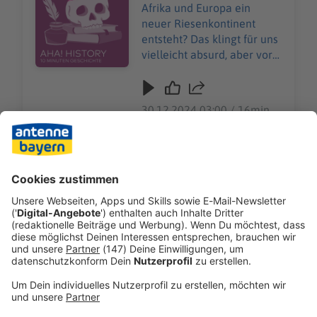
https://www.welt.de/servic
Datenschutzerklaerung-WELT-DIGITAL.html
Afrika und Europa ein
es/article157550705/Daten
neuer Riesenkontinent
schutzerklaerung-WELT-
entsteht? Das klingt für uns
DIGITAL.html
vielleicht absurd, aber vor
rund 100 Jahren plante ein
deutscher Architekt genau
das. Was er mit dem Projekt
30.12.2024 03:00 / 16min
„Atlantropa“ erreichen und
wie er es umsetzen wollte,
Das Mittelmeer trockenlegen, damit aus Afrika
erklärt „Aha! History“. "Aha!
und Europa ein neuer Riesenkontinent entsteht?
History – Zehn Minuten
Das klingt für uns vielleicht absurd, aber vor
Geschichte" ist der neue
rund 100 Jahren plante ein deutscher Architekt
History-Podcast von WELT.
genau das. Was er mit dem Projekt „Atlantropa“
Immer montags und
erreichen und wie er es umsetzen wollte, erklärt
donnerstags ab 6 Uhr. Wir
„Aha! History“. "Aha! History – Zehn Minuten
freuen uns über Feedback
Geschichte" ist der neue History-Podcast von
30.12.2024 03:00 / 16min
an history@welt.de. Hier
WELT. Immer montags und donnerstags ab 6
geht's zur AHA!-Folge über
Uhr. Wir freuen uns über Feedback an
Fusionskraftwerke:
history@welt.de. Hier geht's zur AHA!-Folge
Wie Kunst entstand
https://www.welt.de/podca
über Fusionskraftwerke:
Erst lange nach der