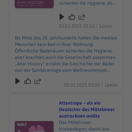
um.html Datenschutz:
sicherten die Hygiene, aber
https://www.welt.de/servic
brachten auch die
es/article157550705/Daten
Gesellschaft zusammen.
schutzerklaerung-WELT-
„Aha! History“ erzählt die
02.01.2025 03:10 / 16min
DIGITAL.html
Geschichte der Bäder von
der Sanitäranlage zum
Bis Mitte des 20. Jahrhunderts hatten die meisten
Wellnesstempel. "Aha!
Menschen kein Bad in ihrer Wohnung.
History – Zehn Minuten
Öffentliche Badehäuser sicherten die Hygiene,
Geschichte" ist der neue
aber brachten auch die Gesellschaft zusammen.
History-Podcast von WELT.
„Aha! History“ erzählt die Geschichte der Bäder
Immer montags und
von der Sanitäranlage zum Wellnesstempel.
donnerstags ab 6 Uhr. Wir
"Aha! History – Zehn Minuten Geschichte" ist der
freuen uns über Feedback
neue History-Podcast von WELT. Immer montags
02.01.2025 03:10 / 16min
an history@welt.de.
und donnerstags ab 6 Uhr. Wir freuen uns über
Produktion: Serdar Deniz
Feedback an history@welt.de. Produktion: Serdar
Redaktion, Moderation:
Deniz Redaktion, Moderation: Viola Koegst
Atlantropa – als ein
Viola Koegst Impressum:
Impressum:
Deutscher das Mittelmeer
https://www.welt.de/servic
https://www.welt.de/services/article7893735/Im
austrocknen wollte
es/article7893735/Impress
pressum.html Datenschutz:
Das Mittelmeer
Audiotitel - Atlantropa – als ein Deutscher das Mittelm
um.html Datenschutz:
https://www.welt.de/services/article157550705/
trockenlegen, damit aus