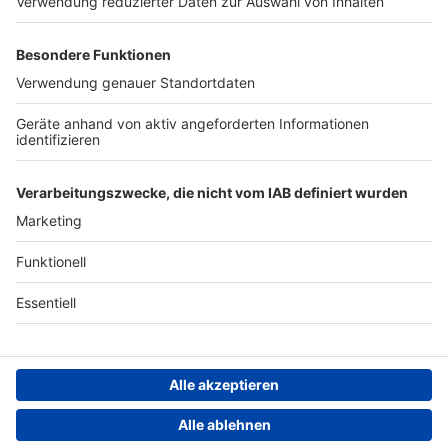
Werben
Archiv
ANTENNE BAYERN GROUP
Stiftung ANTENNE BAYERN
hilft
Teilnahmebedingungen
Grounding Page ANTENNE
BAYERN
Datenschutz­erklärung
Cookie- und Drittanbieter-
einstellungen
Persönliche Datenkontrolle