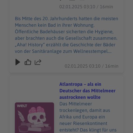
schutzerklaerung-WELT-
„Aha! History“ erzählt die
02.01.2025 03:10 / 16min
DIGITAL.html
Geschichte der Bäder von
der Sanitäranlage zum
Bis Mitte des 20. Jahrhunderts hatten die meisten
Wellnesstempel. "Aha!
Menschen kein Bad in ihrer Wohnung.
History – Zehn Minuten
Öffentliche Badehäuser sicherten die Hygiene,
Geschichte" ist der neue
aber brachten auch die Gesellschaft zusammen.
History-Podcast von WELT.
„Aha! History“ erzählt die Geschichte der Bäder
Immer montags und
von der Sanitäranlage zum Wellnesstempel.
donnerstags ab 6 Uhr. Wir
"Aha! History – Zehn Minuten Geschichte" ist der
freuen uns über Feedback
neue History-Podcast von WELT. Immer montags
02.01.2025 03:10 / 16min
an history@welt.de.
und donnerstags ab 6 Uhr. Wir freuen uns über
Produktion: Serdar Deniz
Feedback an history@welt.de. Produktion: Serdar
Redaktion, Moderation:
Deniz Redaktion, Moderation: Viola Koegst
Atlantropa – als ein
Viola Koegst Impressum:
Impressum:
Deutscher das Mittelmeer
https://www.welt.de/servic
https://www.welt.de/services/article7893735/Im
austrocknen wollte
es/article7893735/Impress
pressum.html Datenschutz:
Das Mittelmeer
Audiotitel - Atlantropa – als ein Deutscher das Mittelm
um.html Datenschutz:
https://www.welt.de/services/article157550705/
trockenlegen, damit aus
https://www.welt.de/servic
Datenschutzerklaerung-WELT-DIGITAL.html
Afrika und Europa ein
es/article157550705/Daten
neuer Riesenkontinent
schutzerklaerung-WELT-
entsteht? Das klingt für uns