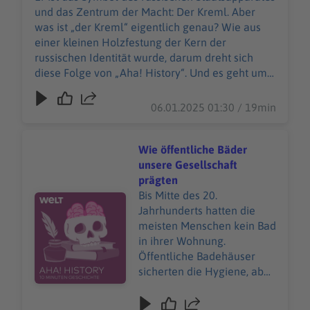
um einen teuren
und das Zentrum der Macht: Der Kreml. Aber
Modeklassiker, den man
was ist „der Kreml“ eigentlich genau? Wie aus
nicht einfach kaufen kann:
einer kleinen Holzfestung der Kern der
Die Birkin Bag. "Aha! History
russischen Identität wurde, darum dreht sich
– Zehn Minuten Geschichte"
diese Folge von „Aha! History“. Und es geht um
ist der neue History-
einen teuren Modeklassiker, den man nicht
Podcast von WELT. Immer
einfach kaufen kann: Die Birkin Bag. "Aha!
06.01.2025 01:30 / 19min
montags und donnerstags
History – Zehn Minuten Geschichte" ist der neue
ab 6 Uhr. Wir freuen uns
History-Podcast von WELT. Immer montags und
über Feedback an
donnerstags ab 6 Uhr. Wir freuen uns über
Wie öffentliche Bäder
history@welt.de.
Feedback an history@welt.de. Produktion:
unsere Gesellschaft
Produktion: Marvin Schwarz
Marvin Schwarz Host/Redaktion: Wim Orth
prägten
Host/Redaktion: Wim Orth
Redaktion: Imke Rabiega Impressum:
Bis Mitte des 20.
Audiotitel - Wie öffentliche Bäder unsere Gesellschaft 
Redaktion: Imke Rabiega
https://www.welt.de/services/article7893735/Im
Jahrhunderts hatten die
Impressum:
pressum.html Datenschutz:
meisten Menschen kein Bad
https://www.welt.de/servic
https://www.welt.de/services/article157550705/
in ihrer Wohnung.
es/article7893735/Impress
Datenschutzerklaerung-WELT-DIGITAL.html
Öffentliche Badehäuser
um.html Datenschutz:
sicherten die Hygiene, aber
https://www.welt.de/servic
brachten auch die
es/article157550705/Daten
Gesellschaft zusammen.