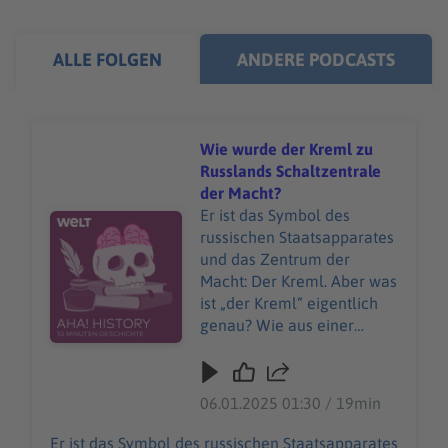
ALLE FOLGEN
ANDERE PODCASTS
Wie wurde der Kreml zu
Russlands Schaltzentrale
der Macht?
Er ist das Symbol des
Audiotitel - Wie wurde der Kreml zu Russlands Schaltze
russischen Staatsapparates
und das Zentrum der
Macht: Der Kreml. Aber was
ist „der Kreml“ eigentlich
genau? Wie aus einer
kleinen Holzfestung der
Kern der russischen
Identität wurde, darum
06.01.2025 01:30 / 19min
dreht sich diese Folge von
„Aha! History“. Und es geht
Er ist das Symbol des russischen Staatsapparates