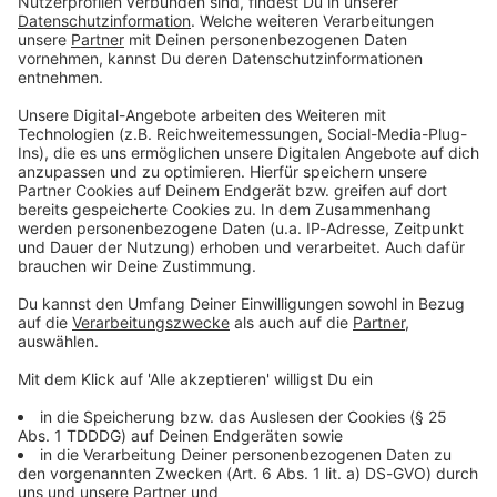
es/article7893735/Impress
pressum.html Datenschutz:
Musikfernsehsender in
um.html Datenschutz:
https://www.welt.de/services/article157550705/
Deutschland: Am 1.
https://www.welt.de/servic
Datenschutzerklaerung-WELT-DIGITAL.html
Dezember 1993 ging Viva
es/article157550705/Daten
erstmals auf Sendung und
schutzerklaerung-WELT-
prägte die Popkultur
DIGITAL.html
nachhaltig. Mittendrin als
Gründungsredakteur war
damals Elmar Giglinger. Im
23.12.2024 01:30 / 25min
Gespräch mit Wim Orth
spricht er in dieser Folge
Es war der erste reine Musikfernsehsender in
von "Aha! History" über die
Deutschland: Am 1. Dezember 1993 ging Viva
Geschichte bis zur ersten
erstmals auf Sendung und prägte die Popkultur
Sendung, die Hochzeit des
nachhaltig. Mittendrin als Gründungsredakteur
Musik-TV in Deutschland
war damals Elmar Giglinger. Im Gespräch mit
und wie der Hype hinter
Wim Orth spricht er in dieser Folge von "Aha!
den Kulissen erlebt wurde.
History" über die Geschichte bis zur ersten
Das Buch "MTViva liebt
Sendung, die Hochzeit des Musik-TV in
23.12.2024 01:30 / 25min
dich! Die elektrisierende
Deutschland und wie der Hype hinter den
Geschichte des deutschen
Kulissen erlebt wurde. Das Buch "MTViva liebt
Musikfernsehens" von
dich! Die elektrisierende Geschichte des
Warum Weihnachten in