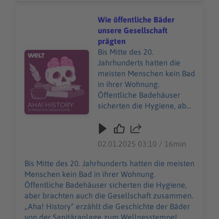
ab 6 Uhr. Wir freuen uns
History-Podcast von WELT. Immer montags und
über Feedback an
donnerstags ab 6 Uhr. Wir freuen uns über
Wie öffentliche Bäder
history@welt.de.
Feedback an history@welt.de. Produktion:
unsere Gesellschaft
Produktion: Marvin Schwarz
Marvin Schwarz Host/Redaktion: Wim Orth
prägten
Host/Redaktion: Wim Orth
Redaktion: Imke Rabiega Impressum:
Bis Mitte des 20.
Audiotitel - Wie öffentliche Bäder unsere Gesellschaft 
Redaktion: Imke Rabiega
https://www.welt.de/services/article7893735/Im
Jahrhunderts hatten die
Impressum:
pressum.html Datenschutz:
meisten Menschen kein Bad
https://www.welt.de/servic
https://www.welt.de/services/article157550705/
in ihrer Wohnung.
es/article7893735/Impress
Datenschutzerklaerung-WELT-DIGITAL.html
Öffentliche Badehäuser
um.html Datenschutz:
sicherten die Hygiene, aber
https://www.welt.de/servic
brachten auch die
es/article157550705/Daten
Gesellschaft zusammen.
schutzerklaerung-WELT-
„Aha! History“ erzählt die
02.01.2025 03:10 / 16min
DIGITAL.html
Geschichte der Bäder von
der Sanitäranlage zum
Bis Mitte des 20. Jahrhunderts hatten die meisten
Wellnesstempel. "Aha!
Menschen kein Bad in ihrer Wohnung.
History – Zehn Minuten
Öffentliche Badehäuser sicherten die Hygiene,
Geschichte" ist der neue
aber brachten auch die Gesellschaft zusammen.
History-Podcast von WELT.
„Aha! History“ erzählt die Geschichte der Bäder
Immer montags und
von der Sanitäranlage zum Wellnesstempel.