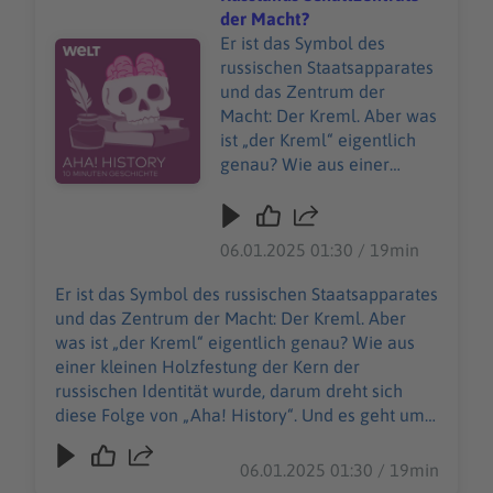
der Macht?
Er ist das Symbol des
Audiotitel - Wie wurde der Kreml zu Russlands Schaltze
russischen Staatsapparates
und das Zentrum der
Macht: Der Kreml. Aber was
ist „der Kreml“ eigentlich
genau? Wie aus einer
kleinen Holzfestung der
Kern der russischen
Identität wurde, darum
06.01.2025 01:30 / 19min
dreht sich diese Folge von
„Aha! History“. Und es geht
Er ist das Symbol des russischen Staatsapparates
um einen teuren
und das Zentrum der Macht: Der Kreml. Aber
Modeklassiker, den man
was ist „der Kreml“ eigentlich genau? Wie aus
nicht einfach kaufen kann:
einer kleinen Holzfestung der Kern der
Die Birkin Bag. "Aha! History
russischen Identität wurde, darum dreht sich
– Zehn Minuten Geschichte"
diese Folge von „Aha! History“. Und es geht um
ist der neue History-
einen teuren Modeklassiker, den man nicht
Podcast von WELT. Immer
einfach kaufen kann: Die Birkin Bag. "Aha!
06.01.2025 01:30 / 19min
montags und donnerstags
History – Zehn Minuten Geschichte" ist der neue