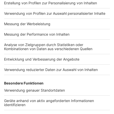
es/article157550705/Daten
um.html Datenschutz:
schutzerklaerung-WELT-
https://www.welt.de/servic
DIGITAL.html
es/article157550705/Daten
schutzerklaerung-WELT-
DIGITAL.html
Impressum
Newsletter
Nutzungsbedingungen
Kontakt
Jobs
Studio-Hotline
Presse
Verkehrs-Hotline
Werben
Archiv
ANTENNE BAYERN GROUP
Stiftung ANTENNE BAYERN
hilft