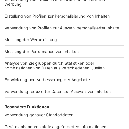
um.html Datenschutz:
Datenschutzerklaerung-WELT-DIGITAL.html
https://www.welt.de/servic
https://www.welt.de/servic
es/article7893735/Impress
es/article157550705/Daten
um.html Datenschutz:
schutzerklaerung-WELT-
https://www.welt.de/servic
DIGITAL.html
es/article157550705/Daten
schutzerklaerung-WELT-
DIGITAL.html
Impressum
Newsletter
Nutzungsbedingungen
Kontakt
Jobs
Studio-Hotline
Presse
Verkehrs-Hotline
Werben
Archiv
ANTENNE BAYERN GROUP