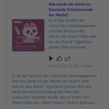
Wie wurde der Kreml zu
Russlands Schaltzentrale
der Macht?
Er ist das Symbol des
Audiotitel - Wie wurde der Kreml zu Russlands Schaltze
russischen Staatsapparates
und das Zentrum der
Macht: Der Kreml. Aber was
ist „der Kreml“ eigentlich
genau? Wie aus einer
kleinen Holzfestung der
Kern der russischen
Identität wurde, darum
06.01.2025 01:30 / 19min
dreht sich diese Folge von
„Aha! History“. Und es geht
Er ist das Symbol des russischen Staatsapparates
um einen teuren
und das Zentrum der Macht: Der Kreml. Aber
Modeklassiker, den man
was ist „der Kreml“ eigentlich genau? Wie aus
nicht einfach kaufen kann:
einer kleinen Holzfestung der Kern der
Die Birkin Bag. "Aha! History
russischen Identität wurde, darum dreht sich
– Zehn Minuten Geschichte"
diese Folge von „Aha! History“. Und es geht um
ist der neue History-
einen teuren Modeklassiker, den man nicht