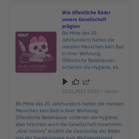
ab 6 Uhr. Wir freuen uns
History-Podcast von WELT. Immer montags und
über Feedback an
donnerstags ab 6 Uhr. Wir freuen uns über
Wie öffentliche Bäder
history@welt.de.
Feedback an history@welt.de. Produktion:
unsere Gesellschaft
Produktion: Marvin Schwarz
Marvin Schwarz Host/Redaktion: Wim Orth
prägten
Host/Redaktion: Wim Orth
Redaktion: Imke Rabiega Impressum:
Bis Mitte des 20.
Audiotitel - Wie öffentliche Bäder unsere Gesellschaft 
Redaktion: Imke Rabiega
https://www.welt.de/services/article7893735/Im
Jahrhunderts hatten die
Impressum:
pressum.html Datenschutz:
meisten Menschen kein Bad
https://www.welt.de/servic
https://www.welt.de/services/article157550705/
in ihrer Wohnung.
es/article7893735/Impress
Datenschutzerklaerung-WELT-DIGITAL.html
Öffentliche Badehäuser
um.html Datenschutz:
sicherten die Hygiene, aber
https://www.welt.de/servic
brachten auch die
es/article157550705/Daten
Gesellschaft zusammen.
schutzerklaerung-WELT-
„Aha! History“ erzählt die
02.01.2025 03:10 / 16min
DIGITAL.html
Geschichte der Bäder von
der Sanitäranlage zum
Bis Mitte des 20. Jahrhunderts hatten die meisten
Wellnesstempel. "Aha!
Menschen kein Bad in ihrer Wohnung.
History – Zehn Minuten
Öffentliche Badehäuser sicherten die Hygiene,
Geschichte" ist der neue
aber brachten auch die Gesellschaft zusammen.
History-Podcast von WELT.
„Aha! History“ erzählt die Geschichte der Bäder
Immer montags und
von der Sanitäranlage zum Wellnesstempel.