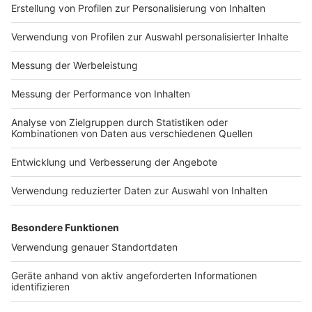
es/article157550705/Daten
um.html Datenschutz:
schutzerklaerung-WELT-
https://www.welt.de/servic
DIGITAL.html
es/article157550705/Daten
schutzerklaerung-WELT-
DIGITAL.html
Impressum
Newsletter
Nutzungsbedingungen
Kontakt
Jobs
Studio-Hotline
Presse
Verkehrs-Hotline
Werben
Archiv
ANTENNE BAYERN GROUP
Stiftung ANTENNE BAYERN
hilft