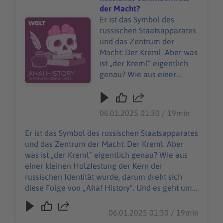
der Macht?
Er ist das Symbol des
Audiotitel - Wie wurde der Kreml zu Russlands Schaltze
russischen Staatsapparates
und das Zentrum der
Macht: Der Kreml. Aber was
ist „der Kreml“ eigentlich
genau? Wie aus einer
kleinen Holzfestung der
Kern der russischen
Identität wurde, darum
06.01.2025 01:30 / 19min
dreht sich diese Folge von
„Aha! History“. Und es geht
Er ist das Symbol des russischen Staatsapparates
um einen teuren
und das Zentrum der Macht: Der Kreml. Aber
Modeklassiker, den man
was ist „der Kreml“ eigentlich genau? Wie aus
nicht einfach kaufen kann:
einer kleinen Holzfestung der Kern der
Die Birkin Bag. "Aha! History
russischen Identität wurde, darum dreht sich
– Zehn Minuten Geschichte"
diese Folge von „Aha! History“. Und es geht um
ist der neue History-
einen teuren Modeklassiker, den man nicht
Podcast von WELT. Immer
einfach kaufen kann: Die Birkin Bag. "Aha!
06.01.2025 01:30 / 19min
montags und donnerstags
History – Zehn Minuten Geschichte" ist der neue