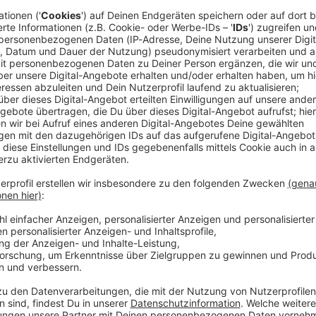
t sich diese Folge von „Aha! History“. Und es geht um einen t
ie Birkin Bag. "Aha! History – Zehn Minuten Geschichte" ist der neue History-
T. Immer montags und donnerstags ab 6 Uhr. Wir freuen uns über Feedback an
 Wim Orth Redaktion: Imke Rabiega
 https://www.welt.de/services/article7893735/Impressum.htm
w.welt.de/services/article157550705/Datenschutzerklaerung-
 01:30 / 19min
n Staatsapparates und das Zentrum der Macht: Der Kreml. Aber w
lzfestung der Kern der russischen Identität wurde, darum dreht
Modeklassiker, den man nicht einfach kaufen kann: Die Birkin Bag. "Aha! Hi
tory-Podcast von WELT. Immer montags und donnerstags ab 6 Uhr. Wir freue
rticle7893735/Impressum.html Datenschutz:
article157550705/Datenschutzerklaerung-WELT-DIGITAL.html
tliche Bäder unsere Gesellschaft prägten
des 20. Jahrhunderts hatten die meisten Menschen kein Bad in i