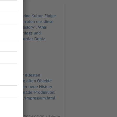
 Menschen eine Kultur. Einige
nden. Was verraten uns diese
„Aha! History“. "Aha!
LT. Immer montags und
z:
WELT-DIGITAL.html
. Einige der ältesten
 40.000 Jahre alten Objekte
GITAL.html
26.12.2024 03:20 / 14min