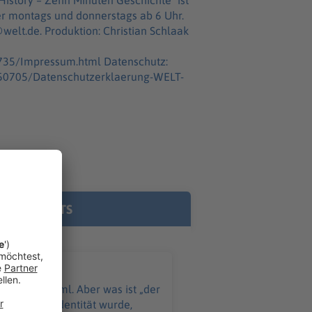
r montags und donnerstags ab 6 Uhr.
istian Schlaak
3735/Impressum.html Datenschutz:
7550705/Datenschutzerklaerung-WELT-
E PODCASTS
ht: Der Kreml. Aber was ist „der
russischen Identität wurde,