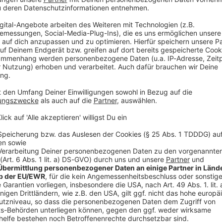
 sicherten die Hygiene, aber brachten auch die Gesellschaft z
er unsere Gesellschaft prägten
der Bäder von der Sanitäranlage zum Wellnesstempel. "Aha! History – Zehn Minuten
 ist der neue History-Podcast von WELT. Immer montags und donnersta
y@welt.de. Produktion: Serdar Deniz Redaktion, Moderation: Viola Koegst
 https://www.welt.de/services/article7893735/Impressum.htm
w.welt.de/services/article157550705/Datenschutzerklaerung-
 03:10 / 16min
hatten die meisten Menschen kein Bad in ihrer Wohnung. Öffent
 Gesellschaft zusammen. „Aha! History“ erzählt die Geschicht
von WELT. Immer
iz Redaktion,
article157550705/Datenschutzerklaerung-WELT-DIGITAL.html