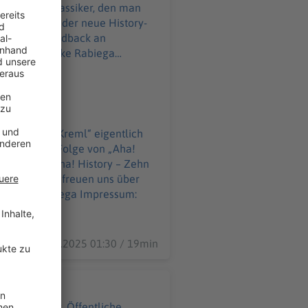
euren Modeklassiker, den man
l Datenschutz:
WELT-DIGITAL.html
as ist „der Kreml“ eigentlich
 sich diese Folge von „Aha!
story – Zehn
n uns über
06.01.2025 01:30 / 19min
hrer Wohnung. Öffentliche