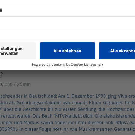
ür diese Welt"? Viva und die wilde Zeit des Musik-TV
 erste reine Musikfernsehsender in Deutschland: Am 1. Dezemb
d prägte die Popkultur nachhaltig. Mittendrin als Gründungsr
elt"? Viva und die wilde Zeit des Musik-TV
Im Gespräch mit Wim Orth spricht er in dieser Folge von "Aha! H
 Sendung, die Hochzeit des Musik-TV in Deutschland und wie de
hte des deutschen
ehens" von Elmar Giglinger und Markus Kavka findet ihr unter d
llstein.de/werke/mtviva-liebt-dich/taschenbuch/9783548069906 In dieser Folge h
ernsehen Generationen von Jugendlichen prägte: https://www.
ticle254281556/MTV-Co-Wie-Musikfernsehen-Generationen-von
 01:30 / 25min
ory – Zehn Minuten Geschichte" ist der neue History-Podcast 
ack an history@welt.de. Produktion: Serdar Deniz
rnsehsender in Deutschland: Am 1. Dezember 1993 ging Viva er
tps://www.welt.de/services/article7893735/Impressum.html
ndrin als Gründungsredakteur war damals Elmar Giglinger. Im G
z: https://www.welt.de/services/article157550705/Datenschu
ry" über die Geschichte bis zur ersten Sendung, die Hochzeit de
lektrisierende Geschichte des deutschen
inger und Markus Kavka findet ihr unter diesem Link: https://
n von Jugendlichen prägte: