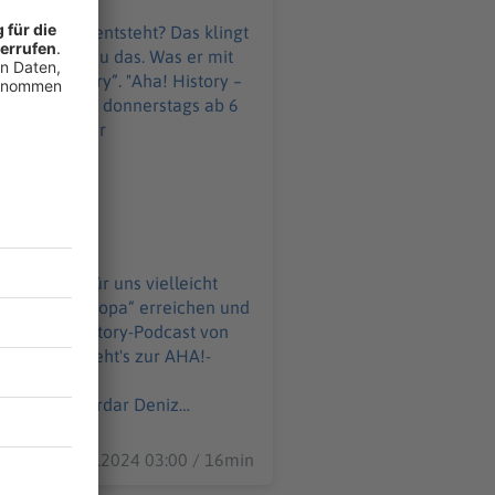
nkontinent entsteht? Das klingt
rchitekt genau das. Was er mit
y“. "Aha! History –
 montags und donnerstags ab 6
gs-
ast.html Produktion:
z:
WELT-DIGITAL.html
as klingt für uns vielleicht
jekt „Atlantropa“ erreichen und
30.12.2024 03:00 / 16min