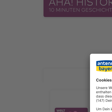
ALLE FOL
Wie wurde
Er ist das
Kreml“ eig
Audiotitel - Wie wurde der Krem