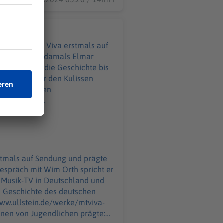
er 1993 ging Viva erstmals auf
edakteur war damals Elmar
istory" über die Geschichte bis
r Hype hinter den Kulissen
iesem Link:
ört ihr,
welt.de/podcasts/aha-
-Jugendlichen-praegte.html
von WELT. Immer montags und
stmals auf Sendung und prägte
espräch mit Wim Orth spricht er
tzerklaerung-WELT-DIGITAL.html
s Musik-TV in Deutschland und
www.ullstein.de/werke/mtviva-