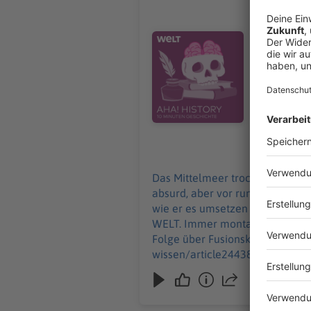
Atlantrop
Das Mittel
für uns vie
Audiotitel - Atlantropa – als ei
dem Projekt „
Zehn Minut
Uhr. Wir freuen uns über Feedback an history@welt.de. Hier geht's zur AHA!-Folge über
Fusionskra
wissen/arti
Serdar Deniz 
https://ww
30.12.2024
https://ww
Das Mittelmeer trockenlegen, dam
absurd, aber vor rund 100 Jahre
wie er es umsetzen wollte, erklärt „Aha! History“. "Aha! History – Zehn Minuten 
WELT. Immer montags und donnerstags ab 6 Uhr. Wir freuen uns über Feedback 
Folge über Fusionskraftwerke: 
wissen/article244380592/Fusionskraftwe
Redaktion, Moderation: Viola Koegst Impressum: https://www.welt.de/services/article7893735/Impressum.ht
https://www.welt.de/services/