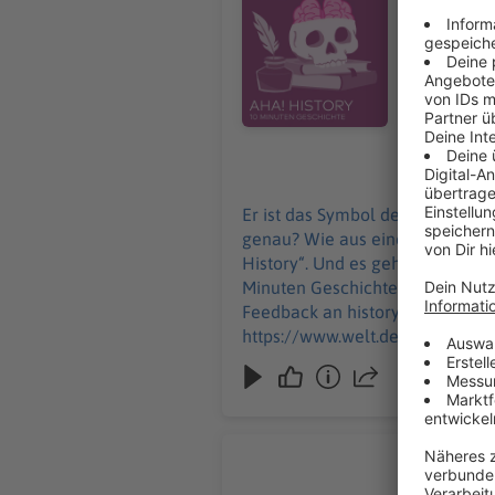
darum dreh
nicht einfach kaufen kann: D
Podcast von WEL
history@welt.de. Produktion: Marvin Schwarz Host/Redaktion:
Impressum:
https://ww
06.01.2025
Er ist das Symbol des russische
genau? Wie aus einer kleinen Ho
History“. Und es geht um einen teuren 
Minuten Geschichte" ist der neue His
Feedback an history@welt.de. Produktion: Marvin Schwarz Host/Redaktion: Wim Orth Redaktion: Imke Rabiega Impressum:
https://www.welt.de/services/a
https://www.welt.de/services/
Wie öffen
Bis Mitte 