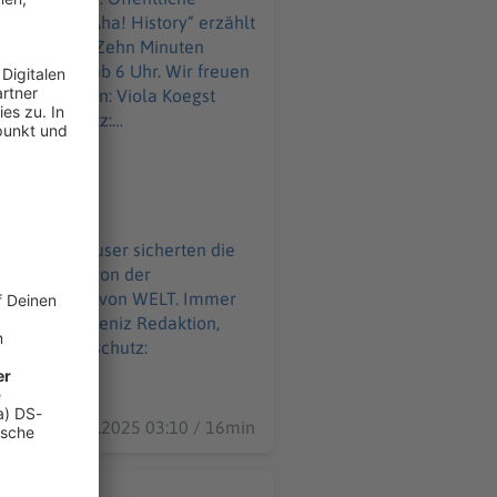
usammen. „Aha! History“ erzählt
gs ab 6 Uhr. Wir freuen
l Datenschutz:
WELT-DIGITAL.html
liche Badehäuser sicherten die
e der Bäder von der
02.01.2025 03:10 / 16min