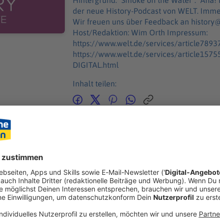
Hintergrund: "Smoke on the Water". "Aha! History – Zehn Minuten Geschichte" ist
der neue History-Podcast von WELT. Imme
Wir freuen uns über Feedback an history@welt.de. Produktion: Chr
Host/Redaktion: Wim Orth Impressum:
https://www.welt.de/services/article789
https://www.welt.de/services/article15
DIGITAL.html
Inhalt teilen:
GEN
ANDER
 der Kreml zu Russlands Schaltzentrale der Macht?
 Symbol des russischen Staatsapparates und das Zentrum der Mac
entlich genau? Wie aus einer kleinen Holzfestung der Kern der 
l zu Russlands Schaltzentrale der Macht?