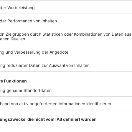
 entstand
 nach der Entstehung des Homo Sapiens entwickelten die frühen
en bekannten Kunstwerke der Welt wurden in Deutschland gefu
 Jahre alten Objekte über die Menschen damals? Darum geht es in 
Zehn Minuten Geschichte" ist der neue History-Podcast von WE
ack an history@welt.de. Produktion: Serdar Deniz
eration: Viola Koegst Impressum:
w.welt.de/services/article7893735/Impressum.html Datenschut
w.welt.de/services/article157550705/Datenschutzerklaerung-
 03:20 / 14min
des Homo Sapiens entwickelten die frühen Menschen eine Kultur
wurden in Deutschland gefunden. Was verraten uns diese rund
! History – Zehn Minuten Geschichte" ist der neue History-
r freuen uns über Feedback an history@welt.de. Produktion:
t.de/services/article7893735/Impressum.html
.de/services/article157550705/Datenschutzerklaerung-WELT-DI