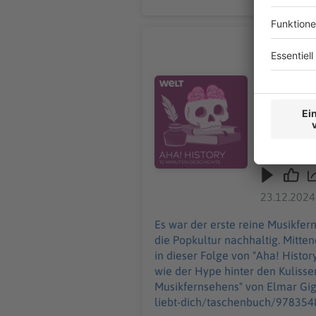
"Zu geil f
Es war der
Sendung un
Audiotitel - "Zu geil für diese W
Giglinger. 
zur ersten
erlebt wurde. Das Buch "MTViva liebt dich! Die elektrisierende Geschic
Musikferns
https://www.u
wie Musikf
history/ar
23.12.2024
"Aha! Hist
donnerstags ab 6 Uhr. Wir freuen uns über Feedb
Es war der erste reine Musikfe
Host/Redaktion: Wim Orth Impressum: ht
die Popkultur nachhaltig. Mitte
Datenschut
in dieser Folge von "Aha! Histo
wie der Hype hinter den Kulissen erlebt wurde. Das Buch "MTViva liebt dich! Die e
Musikfernsehens" von Elmar Gigl
liebt-dich/taschenbuch/9783548069906 In dieser Folge hört ihr, wie Musikfernsehen Generatione