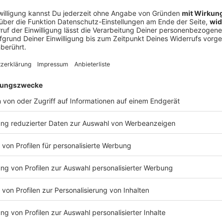
a – als ein Deutscher das Mittelmeer austrocknen wollte
meer trockenlegen, damit aus Afrika und Europa ein neuer Riese
lleicht absurd, aber vor rund 100 Jahren plante ein deutscher A
n Deutscher das Mittelmeer austrocknen wollte
Atlantropa“ erreichen und wie er es umsetzen wollte, erklärt „Aha! Histor
en Geschichte" ist der neue History-Podcast von WELT. Immer
ftwerke: https://www.welt.de/podcasts/aha-zehn-minuten-allta
cle244380592/Fusionskraftwerke-Der-Traum-unbegrenzter-Energie-Podc
Redaktion, Moderation: Viola Koegst Impressum:
w.welt.de/services/article7893735/Impressum.html Datenschut
 03:00 / 16min
w.welt.de/services/article157550705/Datenschutzerklaerung-
it aus Afrika und Europa ein neuer Riesenkontinent entsteht? D
n plante ein deutscher Architekt genau das. Was er mit dem Pro
Geschichte" ist der neue History-Podcast von
an history@welt.de. Hier geht's zur AHA!-
https://www.welt.de/podcasts/aha-zehn-minuten-alltags-
rke-Der-Traum-unbegrenzter-Energie-Podcast.html Produktion: Serdar Deniz
ml Datenschutz:
article157550705/Datenschutzerklaerung-WELT-DIGITAL.html