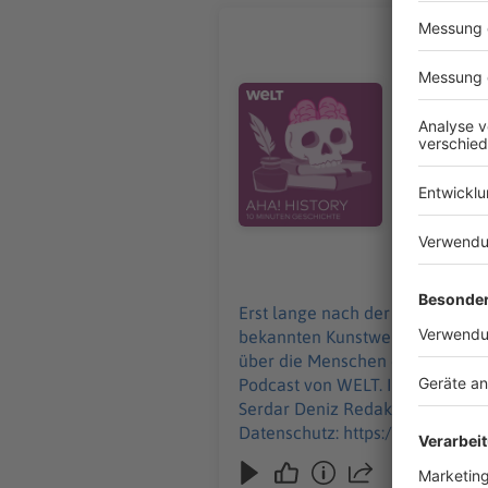
Wie Kunst
Erst lange
der ältest
Audiotitel - Wie Kunst entstand
rund 40.000
History – 
donnerstags ab 6 Uhr. Wir freuen uns über Feedb
Redaktion, Mod
https://ww
https://ww
26.12.2024
Erst lange nach der Entstehung 
bekannten Kunstwerke der Welt 
über die Menschen damals? Darum geht es in „Aha! History“. "Aha
Podcast von WELT. Immer montags und donnerstags ab 6 Uhr. Wi
Serdar Deniz Redaktion, Moderation: Viola Koegst Impressum: https://www.wel
Datenschutz: https://www.welt