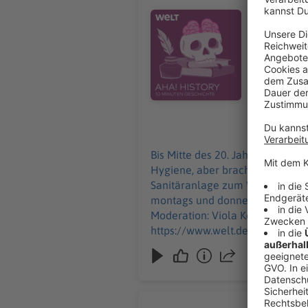
Badehäuser
Audiotitel - Wie öffentliche Bäd
die Geschichte 
Geschichte"
uns über Feedback an histor
Impressum:
https://ww
02.01.2025
Bis Mitte des 20. Jahrhunderts 
Hygiene, aber brachten auch die
Sanitäranlage zum Wellnesstempel. "Aha! History – Zehn Minuten Geschichte" ist der neue History-Podcast 
montags und donnerstags ab 6 Uhr. Wir freuen uns über Feedback an history@welt.de. Produktion: Serdar Den
Moderation: Viola Koegst Impressum: https://www.welt.de/services/article7893735/Impressum.html Datenschutz:
https://www.welt.de/services/