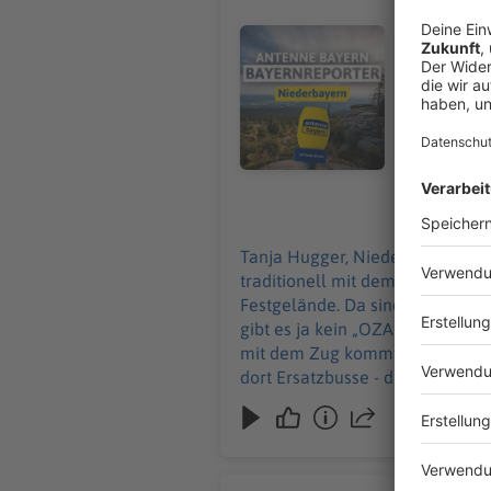
Tanja Hugger, Niederbayern: In Stra
Volksfest i
Audiotitel - Endlich: Das Gäubod
3500 Teiln
natürlich d
Wiesn. Das 
kommt, sollte mehr Zeit einplane
fahren dort
installiert
aufs Festg
07.08.2026
Tanja Hugger, Niederbayern: In Straubing beginnt heute das Gäubodenvolksfest – das zweitgrößte Volksfest in Bayern. Das geht
traditionell mit dem großen Fes
Festgelände. Da sind Musikkapel
gibt es ja kein „OZAPFT is“ wie 
mit dem Zug kommt, sollte mehr Zeit einplanen: Weil die Bahnstrecke zwischen Obe
dort Ersatzbusse - die brauchen l
erkennen erkennt, wenn irgendw
geht bis zum 17.8.