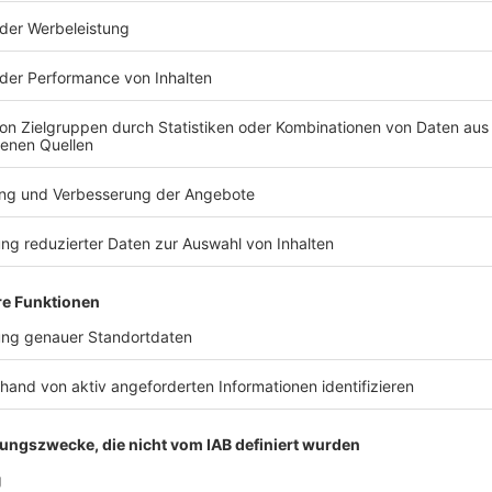
0 tote Schweine bei Stallbrand im Kreis Aichach-Friedbe
äu: Bei einem Großbrand auf einem Bauernhof in Ried im Landkreis
edberg sind mehr als 1.000 Schweine im Stall verendet. Der Sta
weine bei Stallbrand im Kreis Aichach-Friedberg
tanden am Abend komplett in Flammen, die Feuerwehr war die 
h heute Morgen noch. Den Einsatzkräften gelang es, ein weitere
 – in der Nähe standen unter anderem ein Heizöltank und eine
starken Rauchentwicklung sollten Anwohner zunächst Türen un
besteht laut Polizei aber keine Gefahr mehr, die angrenzende S
ie Brandursache ist noch unklar, Hinweise auf Brandstiftung gibt
fte und zahlreiche Landwirte mit Wassertanks waren vor Ort.
 07:42 / 5h 54min
edberg sind
l verendet. Der Stall und eine Lagerhalle mit Getreide stande
 ganze Nacht im Einsatz und löscht auch heute Morgen noch. D
ers zu verhindern – in der Nähe standen unter anderem ein He
en der starken Rauchentwicklung sollten Anwohner zunächst T
Polizei aber keine Gefahr mehr, die angrenzende Staatsstraße bl
nweise auf Brandstiftung gibt es bisher nicht, rund 350 Einsatz