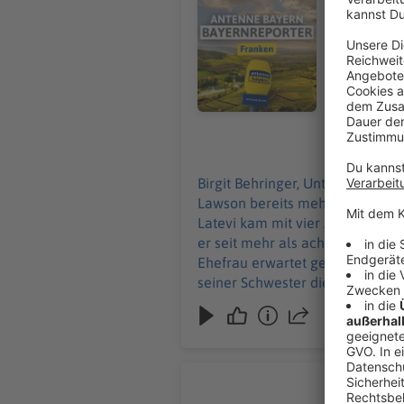
Audiotitel - Abschiebung droht: 
deutsche Staatsbürgerscha
zusammen m
eigenes Res
gerade ihr 
und seiner
07.08.2026
Birgit Behringer, Unter-/Ober-/Mittelfranken: In Schweinfurt haben die Initiatoren einer
Lawson bereits mehr als 5.000 Un
Latevi kam mit vier Jahren aus 
er seit mehr als acht Jahren ein
Ehefrau erwartet gerade ihr drit
seiner Schwester die Abschiebun
Endlich: 