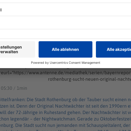
g sucht neuen Original-Nachtwächter
/Ober-/Mittelfranken: Die Stadt Rothenburg ob der Tauber sucht einen neuen
chtwächter. Ein Job, der nicht leicht nachzubesetzen ist. Denn 
90ern eine Marke, die Hans Georg Baumgartner geprägt hat. Jet
neuen Original-Nachtwächter
tischen und amerikanischen Touristen fast
ndär – der Nightwatchman. Gerade zu Oktoberfestzeiten mache
t sucht nun jemanden mit Schauspieltalent, der die Figur
ickelt. Bewerber sollten regelmäßig an mindestens vier Tage
hr anbieten können und sie solten über sehr gut Englischkenntn
https://stadt.rothenburg.de/nachrichten/artikel/nachtwa
sentant Rothenburgs, allerdings nicht angestellt. Die Bewergbungsfrist geht bis Ende
reurl="https://www.antenne.de/mediathek/serien/bayernre
ps://stadt.rothenburg.de/nachrichten/artikel/nachtwaechter-g
 05:30 / 1min
nen neuen Original-Nachtwächter. Ein
etzen ist. Denn der Original Nachtwächter ist seit den 1990ern 
hestand gehen. Der Nachtwächter ist vor allem auch bei britischen und
schon legendär – der Nightwatchman. Gerade zu Oktoberfestze
igur weiterentwickelt.