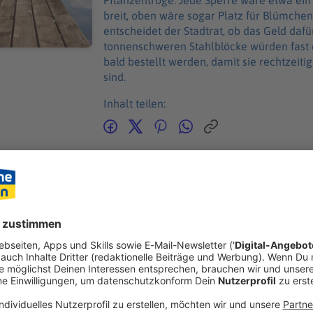
Pflanzentröge. Jede Sperre wäre etwa ei
breit, oben wäre sogar Platz für Blümche
entscheidet der Stadtrat, ob das Geld daf
tonnenschweren Stahlblöcke würden fast 
bald bestellt werden, damit sie rechtzeiti
sind.
Inhalt teilen:
GEN
ANDE
ag unterschrieben: Würzburg kauft Grundstück für Arena
ber-/Mittelfranken: In Würzburg ist eine weitere wichtige Weiche für den Bau der
onsarena gestellt: Die Stadt hat ein Grundstück gekauft. Oberb
chrieben: Würzburg kauft Grundstück für Arena
he hatte sich der Stadtrat noch mal ausdrücklich hinter die Pläne