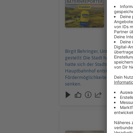
gestellt. E
Konzerte, 
werden, um
07.08.2026
Birgit Behringer, Unter-/Ober-/Mittelfranken: In Würzburg ist eine weitere wichtige Weiche
gestellt: Die Stadt hat ein Grundst
hatte sich der Stadtrat noch mal
Hauptbahnhof entstehen - für Ba
Fördermöglichkeiten geprüft we
senken.
Abschiebu
Birgit Behringer, Unter-/O
den Wirt La