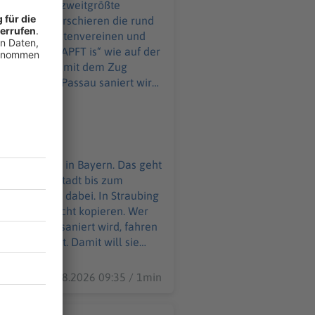
 17 Uhr 30 marschieren die rund
pellen, Trachtenvereinen und
s ja kein „OZAPFT is“ wie auf der
kopieren. Wer mit dem Zug
die Polizei wieder viele Kameras
t. Ab 16 Uhr können die Besucher
rch die Altstadt bis zum
auereiwagen dabei. In Straubing
er einfach nicht kopieren. Wer
s installiert. Damit will sie
lände. Das Gäubodenvolksfest
07.08.2026 09:35 / 1min