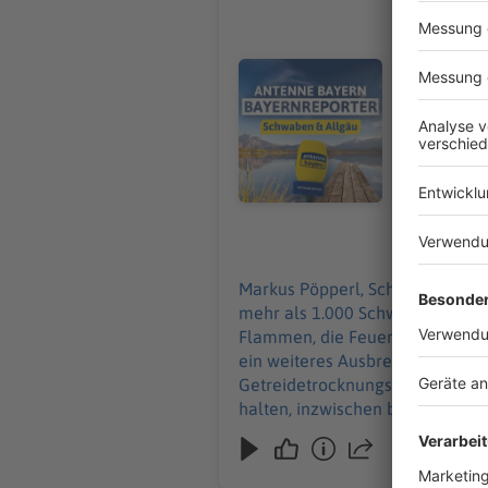
Über 1.00
Markus Pöpperl, Schwaben/Allg
Aichach-Fri
Audiotitel - Über 1.000 tote Sch
Getreide s
löscht auc
verhindern
Wegen der 
inzwischen 
gesperrt. D
Einsatzkrä
07.08.2026
Markus Pöpperl, Schwaben/Allgäu: Bei einem Großbrand auf einem Bauernhof in Ried im Landkreis Aichach-Fri
mehr als 1.000 Schweine im Stal
Flammen, die Feuerwehr war die
ein weiteres Ausbreiten des Feu
Getreidetrocknungsanlage. Weg
halten, inzwischen besteht laut 
Brandursache ist noch unklar, Hi
mit Wassertanks waren vor Ort.