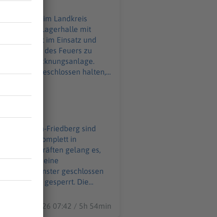
rg
ll und eine Lagerhalle mit
ganze Nacht im Einsatz und
s Ausbreiten des Feuers zu
 Getreidetrocknungsanlage.
d Fenster geschlossen halten,
taatsstraße bleibt vorerst
 es bisher nicht, rund 350
n am Abend komplett in
en Einsatzkräften gelang es,
izöltank und eine
üren und Fenster geschlossen
eibt vorerst gesperrt. Die
kräfte und zahlreiche Landwirte
07.08.2026 07:42 / 5h 54min