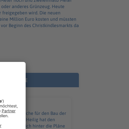
n Meter hoch und zweieinhalb Meter
n oder anderes Grünzeug. Heute
ür freigegeben wird. Die neuen
eine Million Euro kosten und müssten
g vor Beginn des Christkindlesmarkts da
RE INHALTE
ürgermeister Heilig hat den