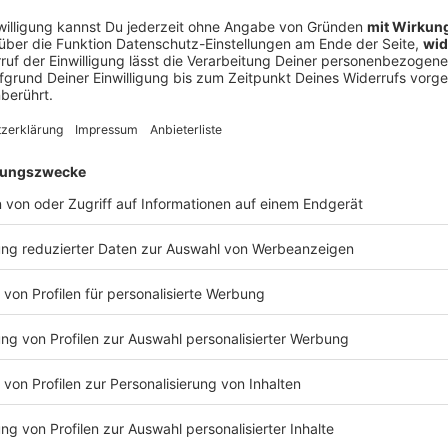
ubing beginnt heute das Gäubodenvolksfest – das zweitgrößte
n Bayern. Das geht traditionell mit dem großen Festzug los. Ab
envolksfest geht los
ehmer durch die Altstadt bis zum Festgelände. Da sind Musikka
ie Festwirten mit ihren Bauereiwagen dabei. In Straubing gibt e
ist eine Münchener Tradition. Die will man hier einfach nicht 
n: Weil die Bahnstrecke zwischen Obertraubling und Passau saniert wird,
 Ersatzbusse - die brauchen länger. Und für die Sicherheit hat 
. Damit will sie erkennen erkennt, wenn irgendwo Ärger entsteh
elände. Das Gäubodenvolksfest geht bis zum 17.8.
 09:35 / 1min
tzug los. Ab 17 Uhr 30 marschieren die rund 3500 Teilnehmer du
len, Trachtenvereinen und natürlich die Festwirten mit ihren B
auf der Wiesn. Das ist eine Münchener Tradition. Die will man hi
rtraubling und Passau saniert wird, fahren
änger. Und für die Sicherheit hat die Polizei wieder viele Kamera
o Ärger entsteht. Ab 16 Uhr können die Besucher aufs Festge