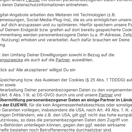
Schweinfurter machen sich stark für Latevi
ft erhalten soll. Latevi kam mit vier Jahren aus Togo nach Deutschland,
it seiner Mutter und seiner Schwester. Inzwischen betreibt er 
taurant in Schweinfurt, bietet Kochkurse an und organisiert Ca
drittes Kind - die Familie sehnt sich jetzt besonders nach Sicher
 Schwester die Abschiebung. Und auch er bangt, weil seine Aufe
 10:45 / 1min
 Online-Petition für den Wirt Latevi
terschriften gesammelt - sie fordern, dass er die deutsche Sta
Togo nach Deutschland, zusammen mit seiner Mutter und seiner
 eigenes Restaurant in Schweinfurt, bietet Kochkurse an und org
tes Kind - die Familie sehnt sich jetzt besonders nach Sicherheit
g. Und auch er bangt, weil seine Aufenthaltserlaubnis bald aus
Das Gäubodenvolksfest geht los