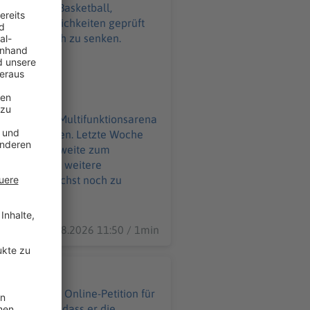
tehen - für Basketball,
e Fördermöglichkeiten geprüft
öglichst noch zu senken.
ben. Letzte Woche
 Arena in Laufweite zum
 sollen jetzt weitere
rojekt möglichst noch zu
07.08.2026 11:50 / 1min
sie fordern, dass er die