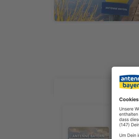
ALLE FOL
Kaufvertr
Birgit Behringer, Unter-/O
Multifunkti
Audiotitel - Kaufvertrag unters
Notarvertrag unterschrieben. Letzte Woc