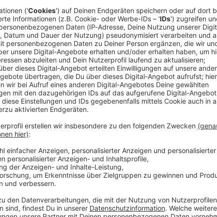
s soll eine vielseitige Arena in Laufweite zum Hauptbahnhof ents
Shows, oder auch Kongresse. Bis zum Herbst sollen jetzt weiter
 den städtischen Zuschuss für das 85-Millionen-Euro-Projekt m
 11:50 / 1min
 für den Bau der Multifunktionsarena
ück gekauft. Oberbürgermeister Heilig hat den Notarvertrag unterschrie
 ausdrücklich hinter die Pläne gestellt. Es soll eine vielseitige
sketball, Konzerte, Shows, oder auch Kongresse. Bis zum Herbst
rden, um den städtischen Zuschuss für das 85-Millionen-Euro-P
ng droht: Schweinfurter machen sich stark für Latevi
ber-/Mittelfranken: In Schweinfurt haben die Initiatoren einer Online-Petition für
tevi Lawson bereits mehr als 5.000 Unterschriften gesammelt - 