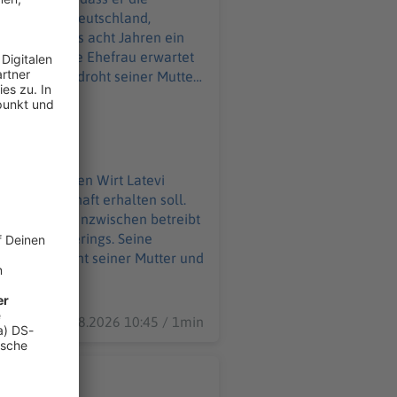
seit mehr als acht Jahren ein
terings. Seine Ehefrau erwartet
heit. Aktuell droht seiner Mutter
nthaltserlaubnis bald ausläuft.
atsbürgerschaft erhalten soll.
 Schwester. Inzwischen betreibt
anisiert Caterings. Seine
. Aktuell droht seiner Mutter und
läuft.
07.08.2026 10:45 / 1min