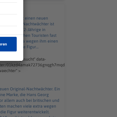
der Original Nachtwächter ist
zt will der 72-Jährige in
n viele extra wegen ihm einen
n pro Woche Touren um 20 Uhr
isse verfügen. Er isr ein
echter-gesucht" data-
porter/01kzd4amak72736gnqgh7mqd90-
esucht
rothenburg-sucht-neuen-original-nachtwaechter" >
eine Marke, die Hans Georg
iten machen viele extra wegen