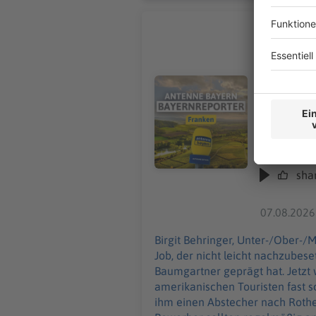
Rothenbur
Birgit Behringer, Unter-
Original-Na
seit den 19
Audiotitel - Rothenburg sucht 
Ruhestand gehen. Der Nachtwächter ist vor allem auch bei bri
schon lege
Abstecher nach Rothenburg. Die Stad
weiterentw
und 21.30 U
offizieller Reprä
sha
August:
htt
07.08.2026
Birgit Behringer, Unter-/Ober-/Mittelfranken: Die Stadt Rothenburg ob der Tauber sucht ei
Job, der nicht leicht nachzubes
Baumgartner geprägt hat. Jetzt will der 72-Jährige in Ru
amerikanischen Touristen fast 
ihm einen Abstecher nach Rothenburg. Die Stadt sucht nun jemanden mit Schauspieltalent, der die F