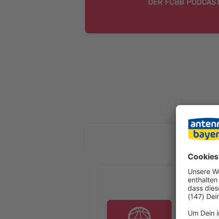
ALLE FOL
Die FINAL
Der Saison
schon mal 
Audiotitel - Die FINALS vor de
das neue Ou