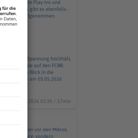
agt, was er von Play-Ins und
gue-Playoffs gibt es ebenfalls -
n? Wie man die Spannung hochhält,
 im Viertelfinale auf den FCBB
Einen kurzen Blick in die
06.05.2026 03:30 / 17min
d Martin schon vor den Mikros,
gen Ludwigsburg, sondern