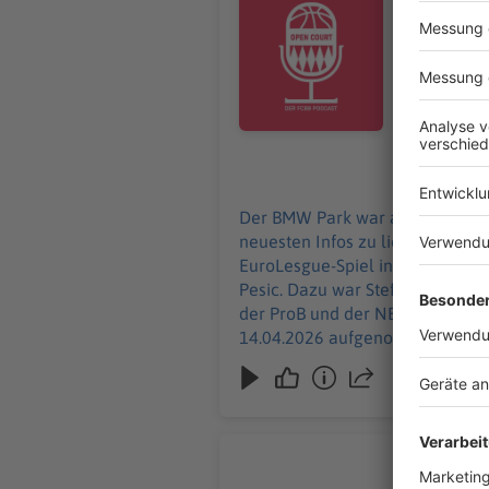
natürlich a
internation
Turnier da
gleich doppelt i
15.04.2026
Der BMW Park war am Dienstagab
neuesten Infos zu liefern: Nic
EuroLesgue-Spiel in Barcelona, d
Pesic. Dazu war Steffen beim Al
der ProB und der NBBL gleich doppelt in de
"Basketba