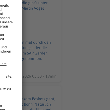
kets nicht: die gibt’s unter
d Martin schon mal durch den
tfit unserer Jungs oder die
ag, 20:30 Uhr) im SAP Garden
11.06.2026 03:30 / 19min
egen die Telekom Baskets geht,
das Duell mit Bonn. Natürlich
tes Lob für Oscar da Silva und