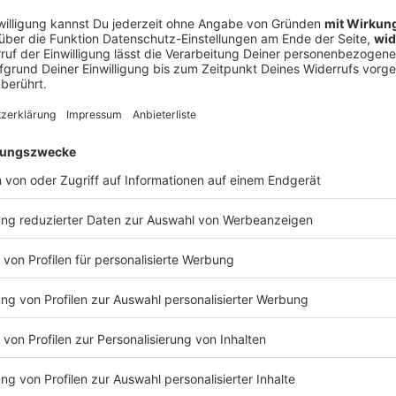
ntlich im Viertelfinale auf den FCBB warten könnten. Steffen s
alten Playoff-Rhythmus hält. Einen kurzen Blick in die EuroLea
EN COURT - das Update --- Diese Folge wurde am 05.05.2026 aufgenommen.
Technik: Martin Vogel Leitung: Andreas Burkert
 03:30 / 17min
Tür, Platz 1 ist gesichert für die Bayern-Basketballer - und nu
lären, bevor sie klären, wie viele potentielle Gegner eigentlich
s er von Play-Ins und dem neuen, alten Playoff-Rhythmus hält. 
der neuen Folge OPEN COURT - das Update --- Diese Folge wurde am 05.05.2026
aufgenommen. Technik: Martin Vogel Leitung: Andreas Burkert
T - Frischer geht’s nicht!
rk war am Dienstagabend noch nicht leer, da saßen Steffen un
e neuesten Infos zu liefern: Nicht nur zum deutlichen Sieg ge
er geht’s nicht!