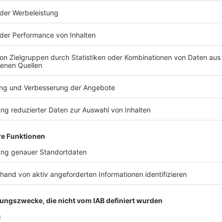
uch zum anstehenden EuroLesgue-Spiel in Barcelona, dem (vielle
alen Spiel in der großen Karriere von Svetislav Pesic. Dazu war
bei und hat die Nachwuchstalente des FCBB beobachtet, die nun
n den Playoffs stehen. Frischere Infos gibt's nirgends! ------- Diese Folge wurde am
14.04.2026 aufgenommen. Technik: Martin Vogel Leitung: Andreas Burkert
 03:30 / 18min
end noch nicht leer, da saßen Steffen und Martin schon vor d
ht nur zum deutlichen Sieg gegen Ludwigsburg, sondern natürli
em (vielleicht? doch, ja) letzten internationalen Spiel in der gr
bert-Schweitzer-Turnier dabei und hat die Nachwuchstalente de
n Playoffs stehen. Frischere Infos gibt's nirgends! ------- Diese Folge wurde am
14.04.2026 aufgenommen. Technik: Martin Vogel Leitung: Andreas Burkert
ll ist eine Religion" - Rokas bei OPEN COURT