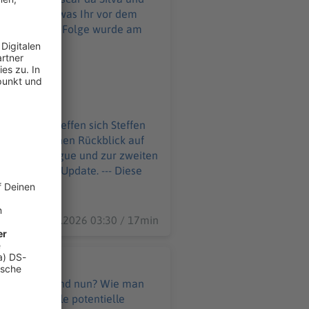
erie. Alles, was Ihr vor dem
de am
ts geht, treffen sich Steffen
h einen kleinen Rückblick auf
r der EuroLeague und zur zweiten
 das Update. --- Diese
29.05.2026 03:30 / 17min
asketballer - und nun? Wie man
ären, wie viele potentielle