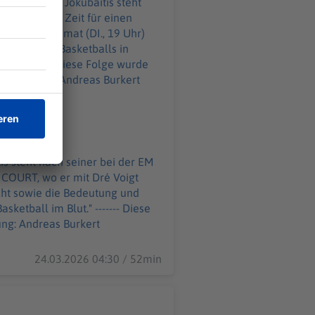
t: Für Rokas Jokubaitis steht
n. So bleibt Zeit für einen
 seiner Heimat (DI., 19 Uhr)
heiten des Basketballs in
ge wurde
el Leitung: Andreas Burkert
is steht nach seiner bei der EM
N COURT, wo er mit Dré Voigt
icht sowie die Bedeutung und
m Blut." ------- Diese
ng: Andreas Burkert
24.03.2026 04:30 / 52min