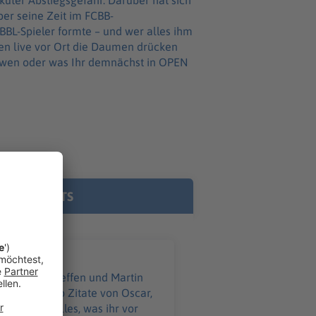
uter Abstiegsgefahr. Darüber hat sich
ber seine Zeit im FCBB-
L-Spieler formte – und wer alles ihm
n live vor Ort die Daumen drücken
E PODCASTS
 schauen Steffen und Martin
nnt. Egal ob Zitate von Oscar,
ser Folge alles, was ihr vor