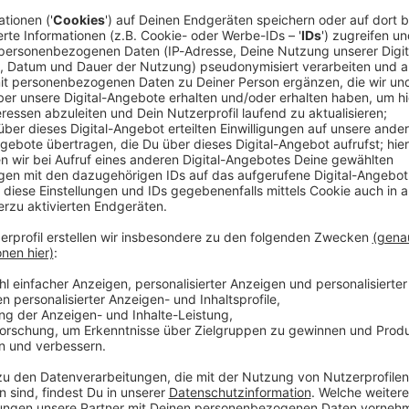
 gegen Alba (Freitag, 20:30 Uhr) im SAP Garden braucht. Nur Tic
de am 28.05.2026 aufgenommen. Technik: Martin Vogel
ndreas Burkert
 03:30 / 19min
der Tür, und bei OPEN COURT – das Update schauen Steffen un
b Freitag erwarten könnt. Egal ob Zitate von Oscar, das neue Ou
 dieser Folge alles, was ihr vor dem Auftakt gegen Alba (Freit
ketball.com --- Diese Folge wurde am 28.05.2026 aufgenommen.
el Leitung: Andreas Burkert
 an Klarstellen, wo's langgeht!
nalgegner steht fest, und bevor es ab Samstag im SAP Garden g
h Steffen und Martin schon mal vor Ort und schauen voraus auf 
tellen, wo's langgeht!
h einen kleinen Rückblick auf die Serie gegen Trier, ein verdien