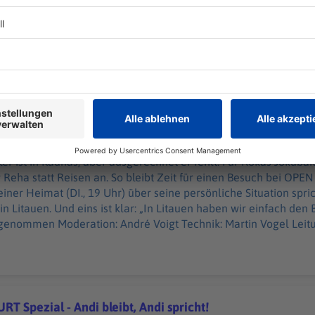
r Bayern-Basketballer ist in Kaunas, aber ausgerechnet er fehl
 bei der EM erlittenen Knieverletzung weiter Reha statt Reisen a
e Religion" - Rokas bei OPEN COURT
 OPEN COURT, wo er mit Dré Voigt passend zum Auswärtsspiel in
 persönliche Situation spricht sowie die Bedeutung und Gegeben
ns ist klar: „In Litauen haben wir einfach den Basketball im Blut." ------- Diese Fol
026 aufgenommen Moderation: André Voigt Technik: Martin Vog
 04:30 / 52min
 ist in Kaunas, aber ausgerechnet er fehlt: Für Rokas Jokubait
 Reha statt Reisen an. So bleibt Zeit für einen Besuch bei OPE
iner Heimat (DI., 19 Uhr) über seine persönliche Situation spr
auen. Und eins ist klar: „In Litauen haben wir einfach den Basketball i
enommen Moderation: André Voigt Technik: Martin Vogel Leitu
T Spezial - Andi bleibt, Andi spricht!