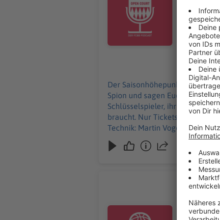
dem Auftakt
fcbayernbasketball.com --- Diese Folge wur
Leitung: A
11.06.2026
Der Saisonhöhepunkt steht vor 
Spion und sagen Euch, was Ihr a
Schlüsselspieler, ihr bekommt in
braucht. Nur Tickets nicht: die gibt’s unter fcbayernbas
Technik: Martin Vog
Von Anfang
Der Halbfi
treffen sic
Audiotitel - Von Anfang an Klars
gibt es auc