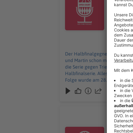
kleine Aus
Halbfinale wi
29.05.2026
Der Halbfinalgegner steht fest,
und Martin schon mal vor Ort un
die Serie gegen Trier, ein verd
Halbfinalserie. Alles, was Ihr vo
Die BBL-Pla
die Spannun
Audiotitel - OPEN COURT Updat