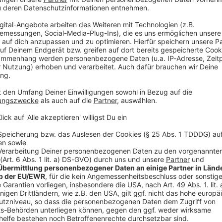
flüge zum Final Four der EuroLeague und zur zweiten Halbfinals
ssen müsst in der neuen Folge FCBB OPEN COURT - das Update. --- Diese Folge wur
28.05.2026 aufgenommen. Technik: Martin Vogel Leitung: Andreas Burkert
 03:30 / 17min
 und bevor es ab Samstag im SAP Garden gegen die Telekom Baske
d schauen voraus auf das Duell mit Bonn. Natürlich gibt es auc
ientes Lob für Oscar da Silva und kleine Ausflüge zum Final Fou
r dem Halbfinale wissen müsst in der neuen Folge FCBB OPEN COURT -
Folge wurde am 28.05.2026 aufgenommen. Technik: Martin Vogel Leitung: Andreas Burkert
OPEN COURT Update - Die Playoffs können kommen
yoffs klopfen an die Tür, Platz 1 ist gesichert für die Bayern-B
g hochhält, lässt sich Martin von Steffen erklären, bevor sie kl
e - Die Playoffs können kommen