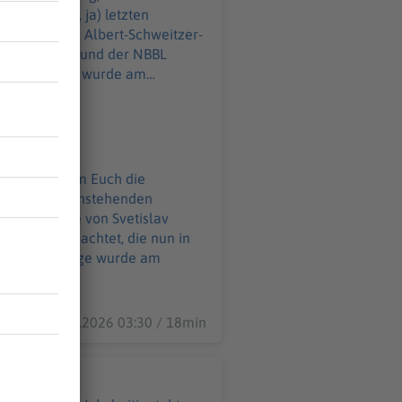
icht? doch, ja) letzten
 Steffen beim Albert-Schweitzer-
 in der ProB und der NBBL
en Mikros, um Euch die
ch auch zum anstehenden
oßen Karriere von Svetislav
s FCBB beobachtet, die nun in
15.04.2026 03:30 / 18min