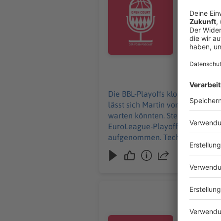
Gegner eige
dem neuen, 
in der neuen Folge OP
06.05.2026
Die BBL-Playoffs klopfen an die 
lässt sich Martin von Steffen erk
warten könnten. Steffen sagt, wa
EuroLeague-Playoffs gibt es ebenfalls - in 
OPEN COUR
Der BMW Pa
um Euch di
Audiotitel - OPEN COURT - Frisch