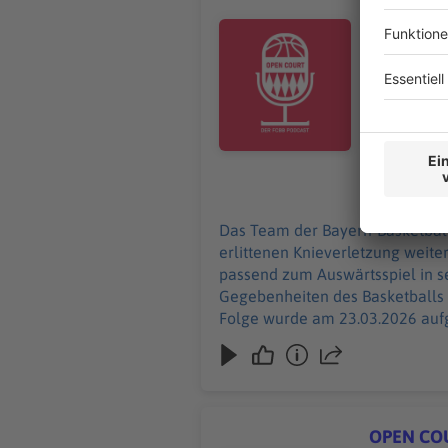
Das Team de
nach seiner
Audiotitel - "Basketball ist ein
Besuch bei
über seine
Litauen. Und ei
am 23.03.2
24.03.2026
Das Team der Bayern-Basketballer
erlittenen Knieverletzung weiter
passend zum Auswärtsspiel in se
Gegebenheiten des Basketballs in Lit
Folge wurde am 23.03.2026 aufg
OPEN COUR