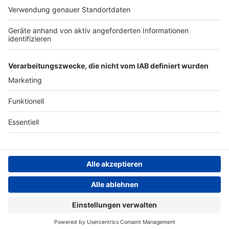
ANTENNE BAYERN GROUP
Stiftung ANTENNE BAYERN
hilft
Teilnahmebedingungen
Grounding Page ANTENNE
BAYERN
Datenschutz­erklärung
Cookie- und Drittanbieter-
einstellungen
Persönliche Datenkontrolle
ANTENNE BAYERN Live
Ace Of Base – All That She Wants