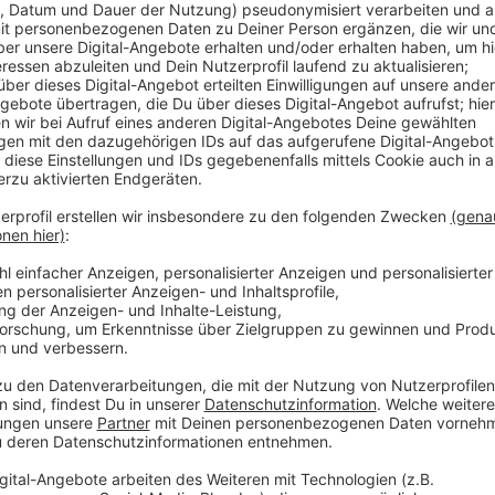
GEN
ANDER
Grimm über Anpassung an Klimawandel | Nostalgisches D
er Anpassung an Klimawandel | Nostalgisches Deutschland | Dr
gart präsentiert das Morning Briefing.
 03:00 / 27min
Morning Briefing.