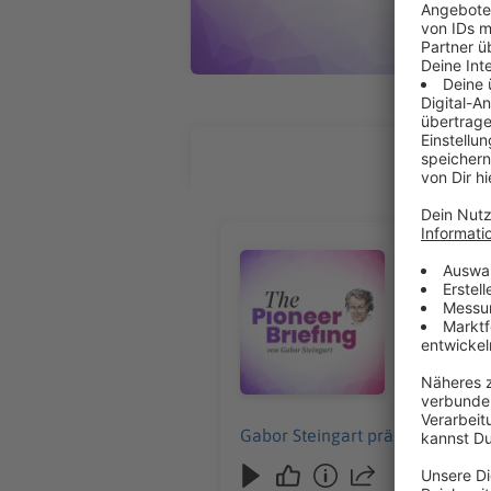
ALLE FOL
Veronika 
Audiotitel - Veronika Grimm üb
Leipzig
Gabor Stein
06.08.2026
Gabor Steingart präsentiert das 