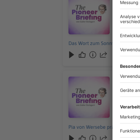
Das Wort z
02.08.2026
Das Wort zum Sonntag von Jörg
Audiotitel - Vom Unterschied zw
Vom Unter
Pia von We
01.08.2026
Pia von Wersebe präsentiert die