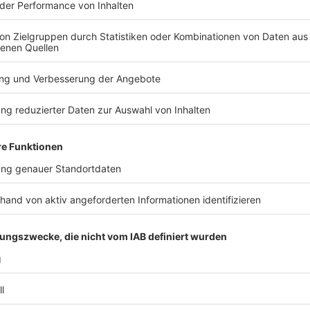
um Sonntag von Jörg Thadeusz.
 02:30 / 11min
 Thadeusz.
ischen Staatsmännern und Politikern
schied zwischen Staatsmännern und Politikern
rsebe präsentiert die Morning Briefing Weekend Edition.
 02:30 / 20min
 Morning Briefing Weekend Edition.