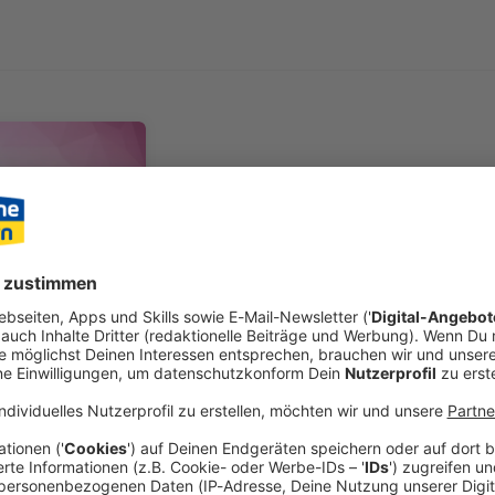
The Pioneer Briefing
„ADHS im Erwachsenenalt
ignoriert“ (Express)
Jetzt abonnieren
Psychiater Dr. Jakob Hein über die Symp
ADHS.
Inhalt teilen: