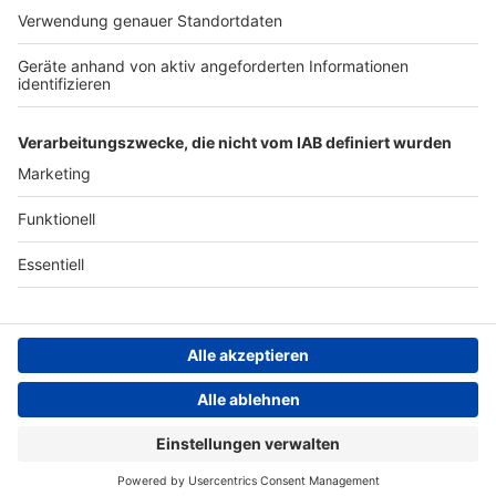
ANTENNE BAYERN GROUP
Stiftung ANTENNE BAYERN
hilft
Teilnahmebedingungen
Grounding Page ANTENNE
BAYERN
Datenschutz­erklärung
Cookie- und Drittanbieter-
einstellungen
Persönliche Datenkontrolle
ANTENNE BAYERN Live
Mr. Big – Wild world