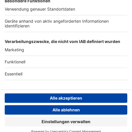
Archiv
ANTENNE BAYERN GROUP
Stiftung ANTENNE BAYERN
hilft
Teilnahmebedingungen
Grounding Page ANTENNE
BAYERN
Datenschutz­erklärung
Cookie- und Drittanbieter-
einstellungen
Persönliche Datenkontrolle
ANTENNE BAYERN Live
Tom Petty & The Heartbreakers – Learning To Fly