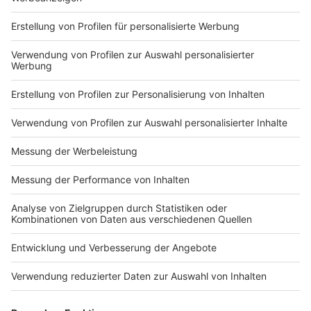
Du hast dir noch keine Artikel gemerkt
Markiere sie hierfür mit einem
Impressum
Newsletter
Nutzungsbedingungen
Kontakt
Jobs
Studio-Hotline
Presse
Verkehrs-Hotline
Werben