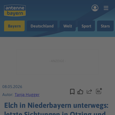
Zum Hauptinhalt springen
Bayern
Deutschland
Welt
Sport
Stars
rogramm
Musik & Radio
Podcasts
Nachrichten
Ratgeber
Kontakt
08.05.2026
Teilen
Autor:
Tanja Hugger
Elch in Niederbayern unterwegs:
letzte Sichtungen in Otzing und