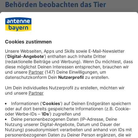
Behörden beobachten das Tier
Die Frage, ob es sich um den bekannten
Elch Emil
handelt,
beschäftigt viele. Emil ist bereits im letzten Jahr durch
Österreich, Tschechien und Bayern gewandert und hat für
Aufmerksamkeit gesorgt. Einen wirklichen Nachweis gibt
es bisher nicht. Aber es deutet wohl einiges darauf hin,
dass es der berühmte Elch ist. Die Behörden sind natürlich
auch informiert, beobachten die Situation. Aber bisher gab
es keinen Grund, Maßnahmen zu ergreifen, so der
Deggendorfer Landrat Bernd Sibler.