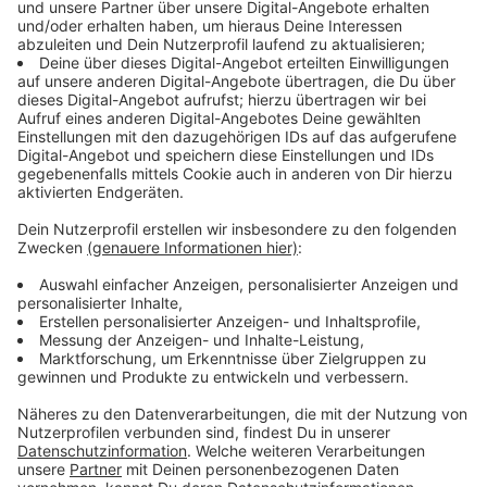
Immer auf dem Laufenden
bleiben!
Verpass' nichts mehr - mit unserem kostenlosen
ANTENNE BAYERN Newsletter. Ob Nachrichten,
Lifestyle oder unsere neuesten Aktionen - wir
informieren dich.
Zum Newsletter anmelden