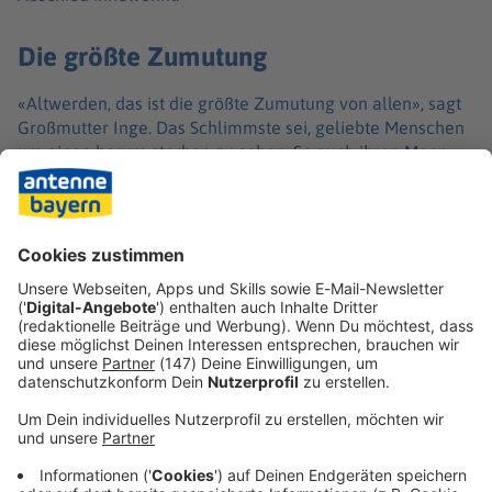
Die größte Zumutung
«Altwerden, das ist die größte Zumutung von allen», sagt
Großmutter Inge. Das Schlimmste sei, geliebte Menschen
um einen herum sterben zu sehen. So auch ihren Mann
Hermann. Im Wohnzimmer stellt sie mit Blick auf ihre
beiden Lieblingssessel weise fest: «Ich glaube, es ist
besser, wenn ich von nun an in seinem Sessel sitze. Dann
sehe ich nicht, dass er leer ist.»