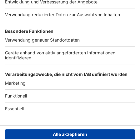
Presse
Verkehrs-Hotline
Werben
Archiv
ANTENNE BAYERN GROUP
Stiftung ANTENNE BAYERN
hilft
Teilnahmebedingungen
Grounding Page ANTENNE
BAYERN
Datenschutz­erklärung
Cookie- und Drittanbieter-
einstellungen