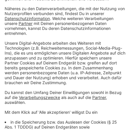
Du möchtest uns etwas sagen?
Studio Hotline
Kontaktformular
Sprachnachricht
© dpa-infocom, dpa:260129-930-612039/1
DAS KÖNNTE DICH AUCH INTERESSIEREN
Stars