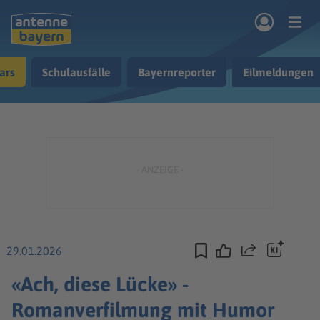
Zum Hauptinhalt springen
ars
Schulausfälle
Bayernreporter
Eilmeldungen
rogramm
Musik & Radio
Podcasts
Nachrichten
Ratgeber
Kontakt
29.01.2026
Teilen
«Ach, diese Lücke» -
Romanverfilmung mit Humor