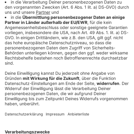
Heidi Klum wechselt mit «HeidiFest» zu RTL
Bisher lief das «HeidiFest» bei ProSieben, jetzt zieht
Heidi Klum mit ihrer Show zu RTL um. Was hinter dem
Senderwechsel steckt.