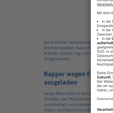
Seine Kritiker bezeichnete Rama als 
bremsen wollten. Kulturminister Blend
Arbeiter würden Tag und Nacht arbeite
fertigzustellen.
Rapper wegen Extremis
ausgeladen
Kanye West zählt zu den einflussreich
Künstlern der Musikindustrie. Immer w
rassistischen und antisemitischen Auss
Hitler» veröffentlicht. In Form einer g