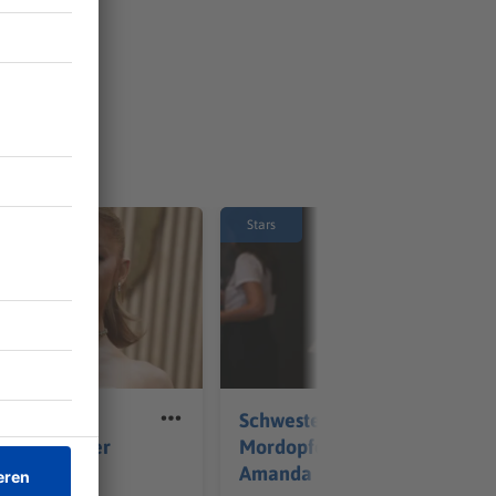
Stars
nde zum
Schwester von
 an deutscher
Mordopfer empört über
e
Amanda Knox