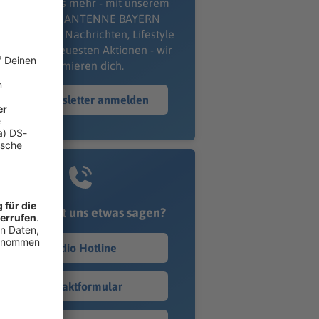
erpass' nichts mehr - mit unserem
kostenlosen ANTENNE BAYERN
wsletter. Ob Nachrichten, Lifestyle
er unsere neuesten Aktionen - wir
informieren dich.
Zum Newsletter anmelden
Du möchtest uns etwas sagen?
Studio Hotline
Kontaktformular