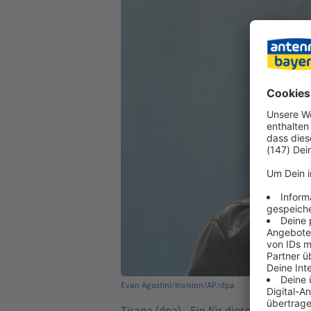
Evan Agostini/Invision/AP/dpa
Tirana (dpa) -
Ein für diesen Samstag 