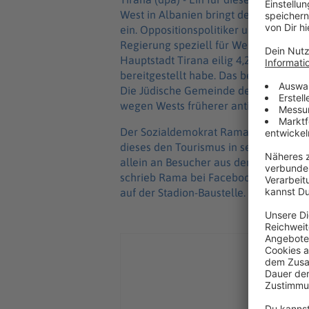
West in Albanien bringt dem Ministerpr
ein. Oppositionspolitiker und freie po
Regierung speziell für Wests Konzert 
Hauptstadt Tirana eilig 4,2 Millionen
bereitgestellt habe. Das berichtete u
Die Jüdische Gemeinde des Landes habe
wegen Wests früherer antisemitischer 
Der Sozialdemokrat Rama verteidigte 
dieses den Tourismus in seinem Land f
allein an Besucher aus dem Ausland v
schrieb Rama bei Facebook. Dort verö
auf der Stadion-Baustelle.