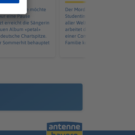
Ariana Grande möchte
Der Mord an einer britischen
our eine Pause
Studentin machte Schlagzeilen i
zt erreicht die Sängerin
aller Welt. Die damals Verdächti
euen Album «petal»
arbeitet den Prozess gegen sie i
 deutsche Chartspitze.
einer Comedy-Show auf. Bei der
r Sommerhit behauptet
Familie kommt das gar nicht gut