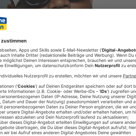
geplantes Konzert des umstrittenen US-Rappers Kanye