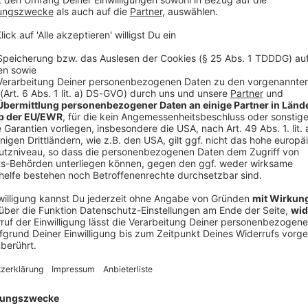
V
Ne
od
«Krähen und Raben», die Albaniens Entwicklung
i Gonxhja nannte West einen «großen Künstler». 3.500
n, um das Stadion für das Konzert rechtzeitig
mus aus einigen Ländern
sten und zugleich am stärksten polarisierenden
ieder fiel der Ex-Mann von Kim Kardashian mit
agen auf. 2025 hatte er ein Lied mit dem Titel «Heil
anzseitigen Anzeige im «Wall Street Journal» bat er