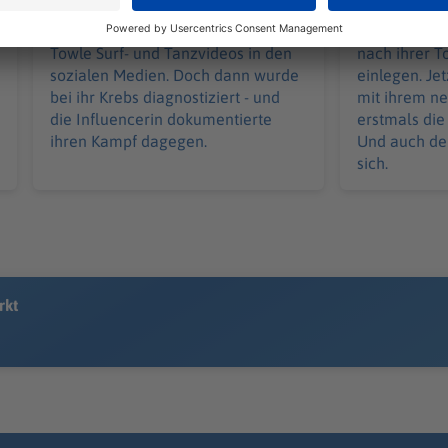
Eigentlich veröffentlichte Sydney
US-Popstar 
Towle Surf- und Tanzvideos in den
nach ihrer T
sozialen Medien. Doch dann wurde
einlegen. Jet
bei ihr Krebs diagnostiziert - und
mit ihrem n
die Influencerin dokumentierte
erstmals die
ihren Kampf dagegen.
Und auch de
sich.
rkt