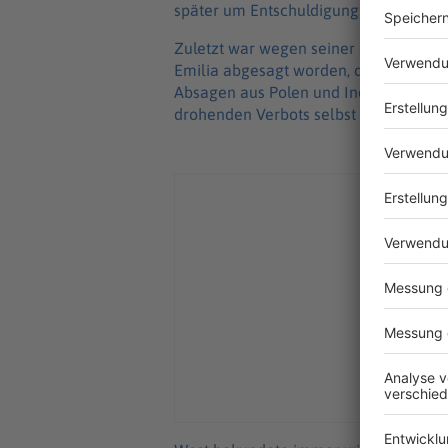
später um Entschuldigung.
Zuletzt war wegen seiner extremistis
Emilia abgesagt worden, das dort am 18
Absagen aus Polen und Indien, einen i
drohenden Verbots selbst ab.