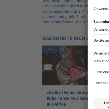
West bekundete immer wieder auch Sy
Schwiegersohn Jared Kushner plant ei
der albanischen Adria, mit Unterstüt
jeden Abend große Straßenproteste, b
Donnerstagabend ist in Tirana der 40. 
DAS KÖNNTE DICH AUCH IN
Stars
«Walk of Fame»-Stern für
Kidjo - erste Musikerin
aus Afrika