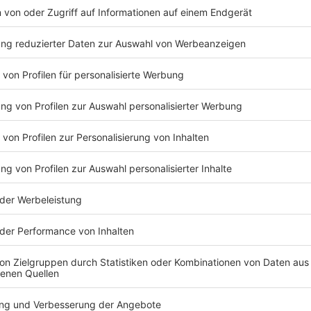
chen Äußerungen ein Konzert im italienischen Reggio
. Juli hätte stattfinden sollen. Davor kassierte West
n Frankreich geplanten Auftritt sagte er wegen eines