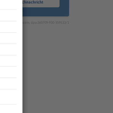
Sprachnachricht
© dpa-infocom, dpa:260709-930-359533/1