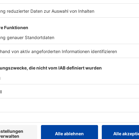
mpathien für US-Präsident Donald Trump. Dessen
ne Hotelanlage im Naturschutzgebiet Narta-Vjosa an
zung von Rama. Dagegen laufen in Tirana seit Wochen
ei denen auch der Rücktritt Ramas verlangt wird. Am
Protesttag in Folge geplant.
TERESSIEREN
Stars
Stars
Influencerin Sydney
Ariana Gra
Towle mit 26 an Krebs
ersten Mal
gestorben
Chartspitz