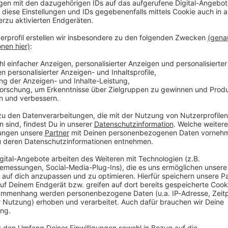
äsidenten des Adria-Landes, Edi Rama, heftige Kritik
litische Aktivisten beanstandeten, dass Ramas
zur Vorbereitung eines Stadions am Rande der
 Euro aus dem Notfall-Fonds des Staatshaushalts
nter anderen Medien das Portal «balkaninsight.com».
 den geplanten Auftritt bereits im Mai dieses Jahres
Äußerungen kritisiert.
die Förderung des Konzerts mit dem Argument, dass
ördern würde. Es seien dafür bereits 25.000 Karten
erkauft worden, und zwar sogar aus 80 Ländern,
ffentlichte Rama auch ein Video von seinem Besuch