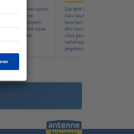
ereisen hat bisher schon
Die WM ist zwar vorbei, für «Dai
ch die «Goldene
Dai» läuft es aber immer noch. 
 geführt. In diesem
beschert Shakira und Burna Boy
 Entertainer eine neue
den Sommerhit. Dabei hätte es m
an seiner Seite.
«Gut genug» auch einen andere
naheliegenden Kandidaten
gegeben.