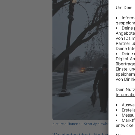
picture alliance / J. Scott Applewhite/AP/dpa
Washington (dpa) -
Hollywood-Klassike