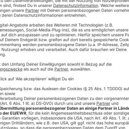
ilmregister der USA aufgenommen worden. Insgesamt
s 2014 wegen ihrer kulturellen, geschichtlichen und
amerikanische Filmkunst ausgewählt worden, hieß es
othek in Washington. Dazu gehören unter anderem auch
how» und «Grand Budapest Hotel». In das 1989
ongress sind nun insgesamt schon 925 Filme
eschützt werden sollen.