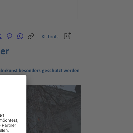
KI-Tools:
ter
 Filmkunst besonders geschützt werden