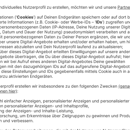
r wie «Clueless – Was sonst!», «Philadelphia» und