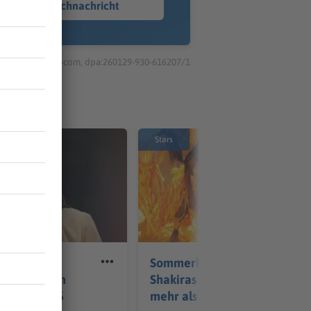
Sprachnachricht
© dpa-infocom, dpa:260129-930-616207/1
Stars
und
Sommerhit 2026:
n moderieren
Shakiras WM-Song ist
Henne» 2026
mehr als «gut genug»