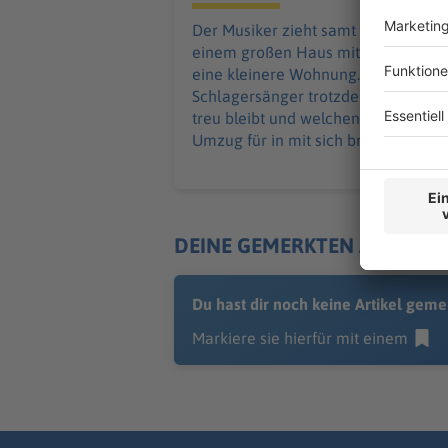
Der Musiker zieht samt Familie von
einem großen Haus mit Garten in
eine kleinere Wohnung. Warum der
Schlagersänger trotzdem Stockach
treu bleibt und welchen Vorteil der
Umzug für in mit sich bringt.
DEINE GEMERKTEN ARTIKEL
Du hast dir noch keine Artikel geme
Markiere sie hierfür mit einem