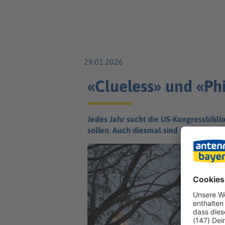
29.01.2026
«Clueless» und «Ph
Jedes Jahr sucht die US-Kongressbibli
sollen. Auch diesmal sind wieder einig