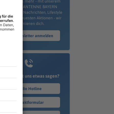
erpass' nichts mehr - mit unserem
kostenlosen ANTENNE BAYERN
wsletter. Ob Nachrichten, Lifestyle
er unsere neuesten Aktionen - wir
informieren dich.
Zum Newsletter anmelden
Du möchtest uns etwas sagen?
Studio Hotline
Kontaktformular