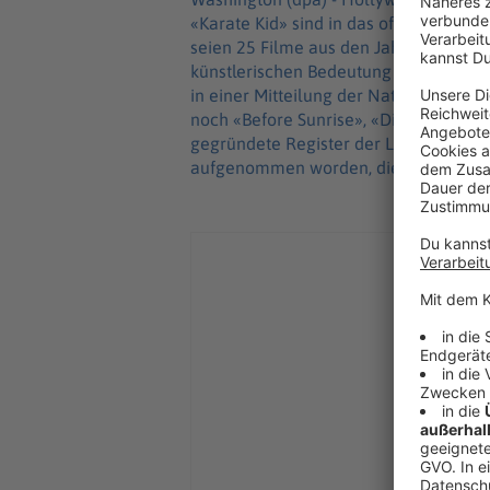
«Karate Kid» sind in das offizielle F
seien 25 Filme aus den Jahren 1896 bi
künstlerischen Bedeutung für die US-
in einer Mitteilung der Nationalbibli
noch «Before Sunrise», «Die Truman S
gegründete Register der Library of C
aufgenommen worden, die besonders g