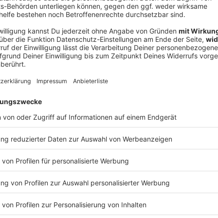
V
Ne
od