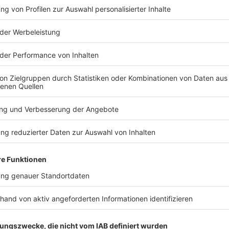
TERESSIEREN
Stars
Stars
Unmut über Castings:
Sedlaczek 
Model Toni Garrn kaufte
Silbereise
sich Eis
«Goldene 