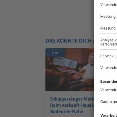
DAS KÖNNTE DICH AUCH IN
Stars
Schlagersänger Matthias
Reim verkauft Haus in
Bodensee-Nähe