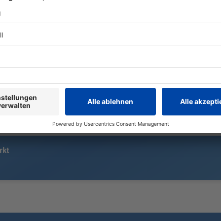
Nach Kritik an ihren Maßen gönnte
Florian Silb
sich Toni Garrn lieber ein Eis – und
vier Mal dur
zog klare Grenzen. Was sie ihrer
Henne»-Gala
Tochter heute raten würde.
Jahr hat der
Moderatorin 
rkt