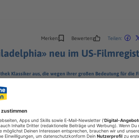
Merken:
Bewerten:
Teilen:
iladelphia» neu im US-Filmregis
othek Klassiker aus, die wegen ihrer großen Bedeutung für die
e Fan-Lieblinge dabei.