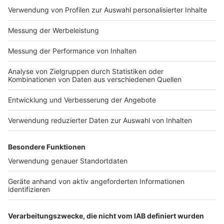
Impressum
Newsletter
Nutzungsbedingungen
Kontakt
Jobs
Studio-Hotline
Presse
Verkehrs-Hotline
Werben
Archiv
ANTENNE BAYERN GROUP
Stiftung ANTENNE BAYERN
hilft
Teilnahmebedingungen