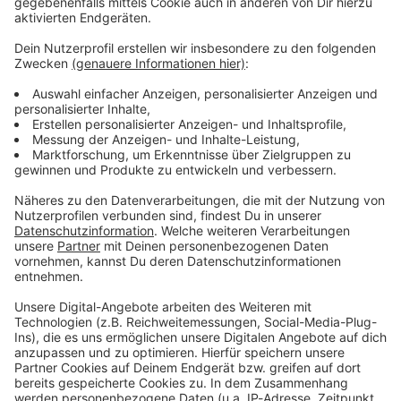
bleiben!
Verpass' nichts mehr - mit unserem kostenlosen
ANTENNE BAYERN Newsletter. Ob Nachrichten,
Lifestyle oder unsere neuesten Aktionen - wir
informieren dich.
Zum Newsletter anmelden
Du möchtest uns etwas sagen?
Studio Hotline
Kontaktformular