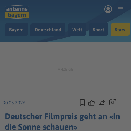
Zum Hauptinhalt springen
Bayern
Deutschland
Welt
Sport
Stars
rogramm
Musik & Radio
Podcasts
Nachrichten
Ratgeber
Kontakt
30.05.2026
Teilen
Deutscher Filmpreis geht an «In
die Sonne schauen»