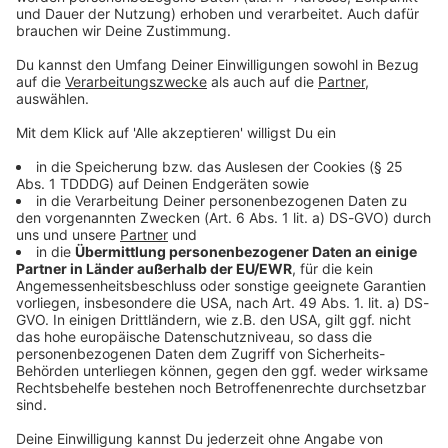
Sprachnachricht
© dpa-infocom, dpa:260529-930-143494/9
DAS KÖNNTE DICH AUCH INTERESSIEREN
Stars