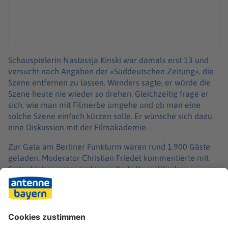
Schauspielerin Nastassja Kinski war damals erst 13 und
versucht nach Angaben der «Süddeutschen Zeitung», die
Szene entfernen zu lassen. Wenders sagte, er würde die
Szene heute nie wieder so drehen. Gleichzeitig frage er
sich, wie man mit Filmerbe umgehe und ob man eine
solche Szene einfach kürzen solle. Er wünsche sich dazu
eine Diskussion mit der Filmakademie.
Zur Gala am Berliner Funkturm waren rund 1.900 Gäste
geladen. Moderator Christian Friedel kommentierte mit
Seitenhieben unter anderem die kulturpolitischen
Debatten der vergangenen Monate. Die Akademiechefs
Florian Gallenberger und Vicky Krieps riefen zum
Zusammenhalt auf. Kultur verbinde und sei ein Raum, in
dem alle Platz hätten, sagte Gallenberger. Kultur helfe
auch gegen die AfD und sie widersetze sich jeder