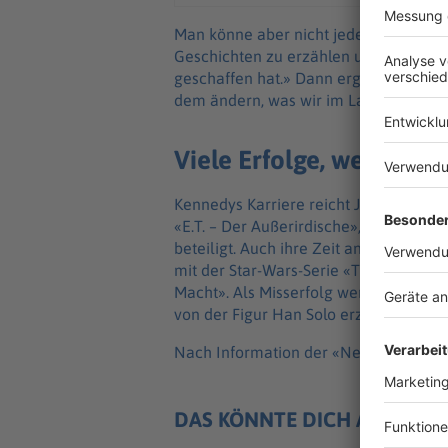
Man könne aber nicht jeden glücklich 
Geschichten zu erzählen und versuche
geschaffen hat.» Dann ergänzte sie: «
dem ändern, was wir im Laufe der Jah
Viele Erfolge, wenige M
Kennedys Karriere reicht Jahrzehnte z
«E.T. – Der Außerirdische», «Jurassic P
beteiligt. Auch ihre Zeit an der Spitz
mit der Star-Wars-Serie «The Mandalo
Macht». Als Misserfolg werten US-Medi
von der Figur Han Solo erzählt.
Nach Information der «New York Times
DAS KÖNNTE DICH AUCH IN