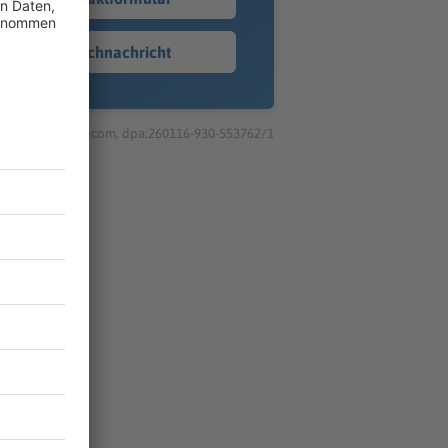
Sprachnachricht
© dpa-infocom, dpa:260116-930-553762/1