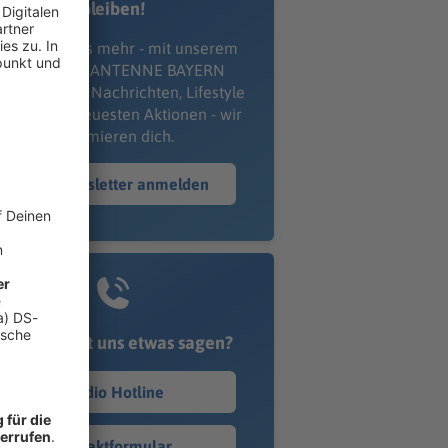
bleiben!
erpass' nichts mehr - mit unserem
kostenlosen ANTENNE BAYERN
wsletter. Ob Nachrichten, Lifestyle
er unsere neuesten Aktionen - wir
informieren dich.
Zum Newsletter anmelden
Du möchtest uns etwas sagen?
Studio Hotline
Kontaktformular