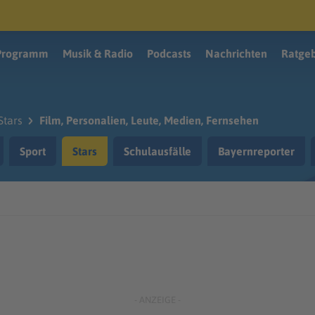
Programm
Musik & Radio
Podcasts
Nachrichten
Ratge
Stars
Film, Personalien, Leute, Medien, Fernsehen
Sport
Stars
Schulausfälle
Bayernreporter