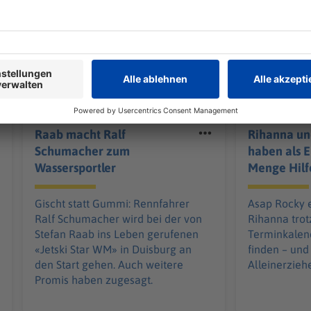
Stars
Stars
Raab macht Ralf
Rihanna un
Schumacher zum
haben als E
Wassersportler
Menge Hilf
Gischt statt Gummi: Rennfahrer
Asap Rocky e
Ralf Schumacher wird bei der von
Rihanna trot
Stefan Raab ins Leben gerufenen
Terminkalend
«Jetski Star WM» in Duisburg an
finden – und
den Start gehen. Auch weitere
Alleinerzieh
Promis haben zugesagt.