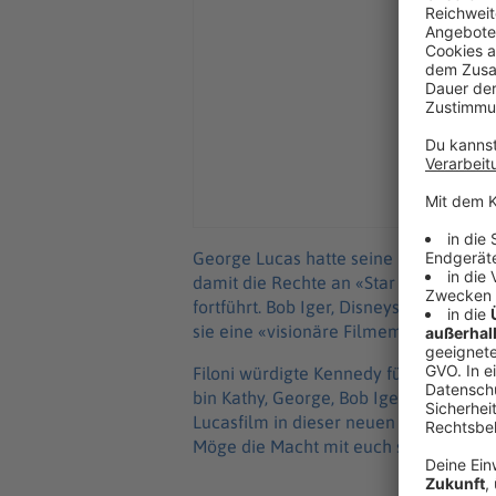
George Lucas hatte seine Firma Lucas
damit die Rechte an «Star Wars» erhie
fortführt. Bob Iger, Disneys Konzernc
sie eine «visionäre Filmemacherin».
Filoni würdigte Kennedy für die «größ
bin Kathy, George, Bob Iger (...) ungla
Lucasfilm in dieser neuen Rolle zu lei
Möge die Macht mit euch sein.»