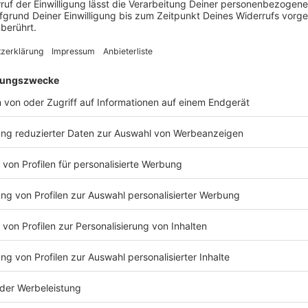
rs machen»
sei nicht immer leicht gewesen, sagte Kennedy (72) im
 Es gebe einen «sehr, sehr kleinen Prozentsatz der
en habe und im Grunde immer fast dasselbe sehen
weiß man von vornherein, dass man sie enttäuschen