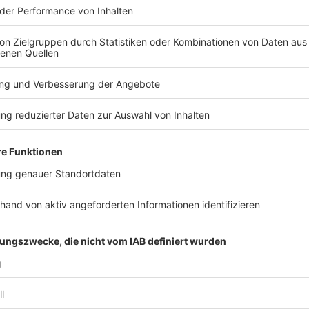
machen. «Alles, was man tun kann, ist, gute
n, am Kern dessen festzuhalten, was George
Und ich würde es nicht anders machen und nichts von
re getan haben.»
isserfolge
urück. Sie war an der Entstehung von Kultfilmen wie
ark», «Zurück in die Zukunft» und «Schindlers Liste»
e von Lucasfilm war von vielen Erfolgen geprägt, etwa
rian» und dem Film «Star Wars: Das Erwachen der
en dagegen den Film «Solo: A Star Wars Story», der
» gilt der Führungswechsel ab sofort.
TERESSIEREN