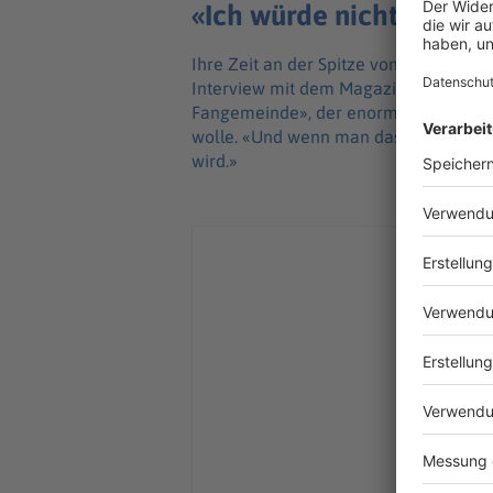
«Ich würde nichts ande
Ihre Zeit an der Spitze von Lucasfilm 
Interview mit dem Magazin «Deadline».
Fangemeinde», der enorme Erwartung
wolle. «Und wenn man das nicht tut, 
wird.»