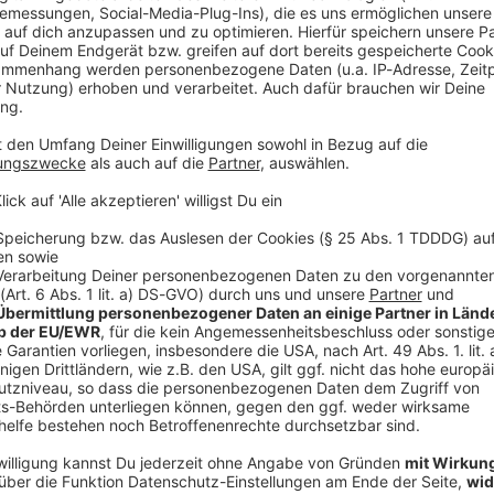
V
Ne
od
film 2012 an den Walt-Disney-Konzern verkauft, der
lt und die Saga seitdem mit Filmen und Serien
hef, verabschiedete Kennedy mit viel Lob und nannte
ten Erweiterungen» der Star-Wars-Geschichten. «Ich
ublich dankbar für ihr Vertrauen und die Möglichkeit,
ten und einen Job zu machen, den ich wirklich liebe.