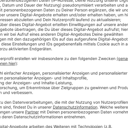
n der Spitze des Filmstudios, das «Star Wars»
 als Chefin von Lucasfilm zurück. Künftig werde
pfer George Lucas persönlich für die Leitung seines
oduzentin tätig sein, teilte Lucasfilm am Donnerstag
Rolle unter anderem an kommenden Filmen wie «The
: Starfighter» mit Ryan Gosling mitwirken.
tudio-Veteranen
tudios sollen Kennedys Aufgaben übernehmen, hieß es
ident auch für die kreative Leitung des Unternehmens
rennan als Co-Präsidentin fungieren werde. Mit der
itern als Nachfolger signalisiere Disney, dass das
leibe, schrieb die «New York Times».