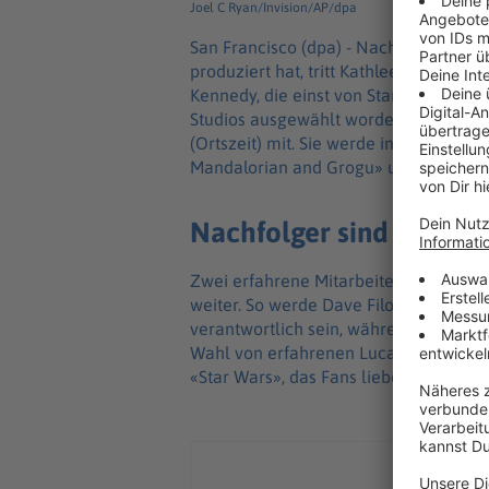
Joel C Ryan/Invision/AP/dpa
San Francisco (dpa) -
Nach 14 Jahren a
produziert hat, tritt Kathleen Kennedy
Kennedy, die einst von Star-Wars-Schö
Studios ausgewählt worden war, als Pr
(Ortszeit) mit. Sie werde in dieser 
Mandalorian and Grogu» und «Star Wars
Nachfolger sind zwei S
Zwei erfahrene Mitarbeiter des Films
weiter. So werde Dave Filoni als Präs
verantwortlich sein, während Lynwen B
Wahl von erfahrenen Lucasfilm-Mitarbe
«Star Wars», das Fans lieben, sicher b