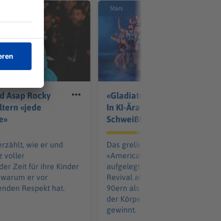
Stars
d Asap Rocky
«Gladiators»-Comeback:
ltern «jede
In KI-Ära trendet
e»
Schweißfernsehen
rzählt, wie er und
Das grelle 90er-Jahre-Phänome
z voller
«American Gladiators» wird neu
er Zeit für ihre Kinder
aufgelegt. Womöglich erzählt d
 warum er vor
Revival aber weniger von den
enden Respekt hat.
90ern als von einer Gegenwart, 
der Körperlichkeit wieder an We
gewinnt.