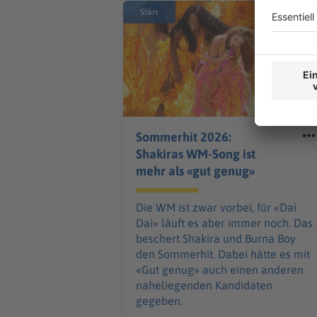
Stars
Sommerhit 2026:
Shakiras WM-Song ist
mehr als «gut genug»
Die WM ist zwar vorbei, für «Dai
Dai» läuft es aber immer noch. Das
beschert Shakira und Burna Boy
den Sommerhit. Dabei hätte es mit
«Gut genug» auch einen anderen
naheliegenden Kandidaten
gegeben.