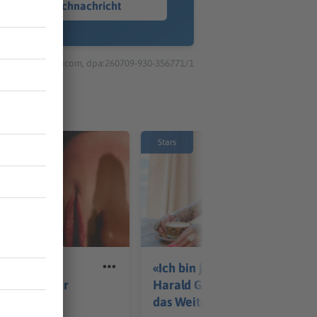
Sprachnachricht
© dpa-infocom, dpa:260709-930-356771/1
Stars
von
«Ich bin jetzt mal raus» -
empört über
Harald Glööckler sucht
ox
das Weite