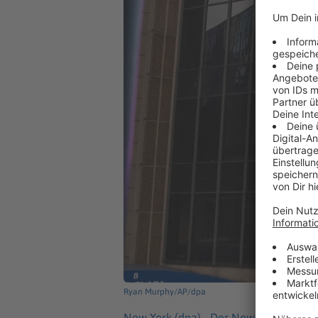
Ryan Murphy/AP/dpa
New York (dpa) -
Der New Yorker Künst