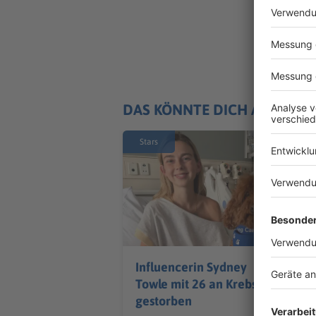
DAS KÖNNTE DICH AUCH IN
Stars
Influencerin Sydney
Towle mit 26 an Krebs
gestorben