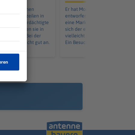
einer britischen
Er hat Mode gemacht, Schmuck
chte Schlagzeilen in
entworfen und aus seinem Nam
Die damals Verdächtigte
eine Marke geschaffen. Nun gön
 Prozess gegen sie in
sich der extravagante Designer 
y-Show auf. Bei der
vielleicht größten Luxus: Abstand
t das gar nicht gut an.
Ein Besuch.