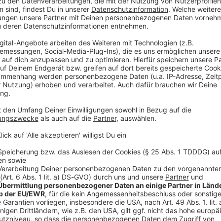
 und danach im Internet verkauft. Gignac bot
flaschen, Strohhalme und einen Kopfhörer an - alle
 Square Garden gesammelt, wie es auf der
n die Fundstücke, die er unter dem Motto «Nicht
 dort: «Sold out» - ausverkauft.
fi Travis Kelce gaben sich am vergangenen Freitag im
 Ja-Wort. Als romantischer Ort für Hochzeiten gilt
t dem kanadischen Radiosender «Kiss 92.5» erzählte
Absperrungen Müll gesammelt habe. 50 Fundstücke
nden verkauft gewesen seien.