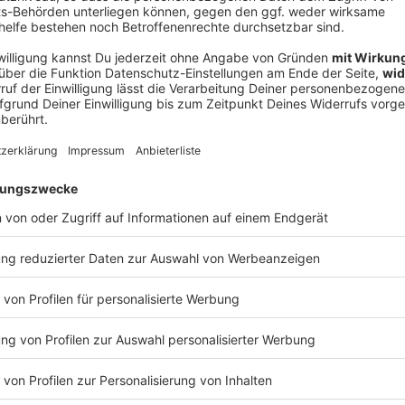
V
Ne
od
eine Zeitkapsel»
te es sich allerdings gar nicht: Er sei um 23 Uhr dort
ählte Gignac. «Wenn ich bis 2 Uhr morgens geblieben
ssertteller ergattern können.» Aber es sei New Yorker
legen habe, die die Hochzeitsfeier vom Rest der Welt
denken, eine Zeitkapsel von dem Ereignis und dem