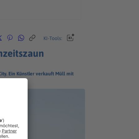
KI-Tools:
hzeitszaun
ty. Ein Künstler verkauft Müll mit