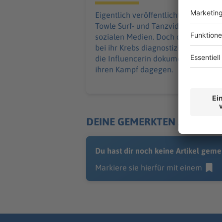
Eigentlich veröffentlichte Sydney
Towle Surf- und Tanzvideos in den
sozialen Medien. Doch dann wurde
bei ihr Krebs diagnostiziert - und
die Influencerin dokumentierte
ihren Kampf dagegen.
DEINE GEMERKTEN ARTIKEL
Du hast dir noch keine Artikel geme
Markiere sie hierfür mit einem