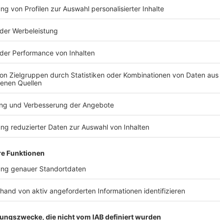
TERESSIEREN
Stars
Stars
Ariana Grande zum
Schwester 
ersten Mal an deutscher
Mordopfer 
Chartspitze
Amanda Kn