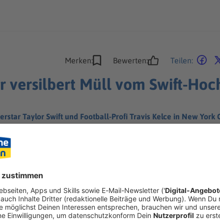
Merken:
Bewerten:
Teilen:
r versilbert Müll vom Swift-Hoc
star Taylor Swift und Football-Profi Travis Kelce in New York Ci
teckt hinter der Aktion?