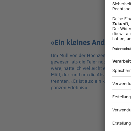
«Ein kleines Andenken, 
Um Müll von der Hochzeit selbst handel
gewesen, als die Feier noch lief, erz
wäre, hätte ich vielleicht ein paar De
Müll, der rund um die Absperrungen ge
trennten. «Es ist also ein kleines An
ganzen Erlebnis.»