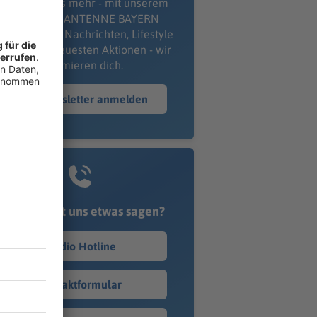
erpass' nichts mehr - mit unserem
kostenlosen ANTENNE BAYERN
wsletter. Ob Nachrichten, Lifestyle
er unsere neuesten Aktionen - wir
informieren dich.
Zum Newsletter anmelden
Du möchtest uns etwas sagen?
Studio Hotline
Kontaktformular