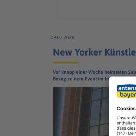
09.07.2026
New Yorker Künstle
Vor knapp einer Woche heirateten Super
Bezug zu dem Event im Internet - was s