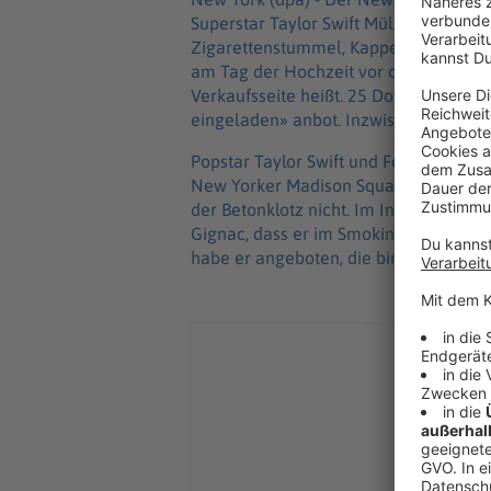
Superstar Taylor Swift Müll gesammelt
Zigarettenstummel, Kappen von Wasser
am Tag der Hochzeit vor dem Madison
Verkaufsseite heißt. 25 Dollar kostete
eingeladen» anbot. Inzwischen heißt es
Popstar Taylor Swift und Football-Pro
New Yorker Madison Square Garden das
der Betonklotz nicht. Im Interview mi
Gignac, dass er im Smoking vor den 
habe er angeboten, die binnen 24 Stu