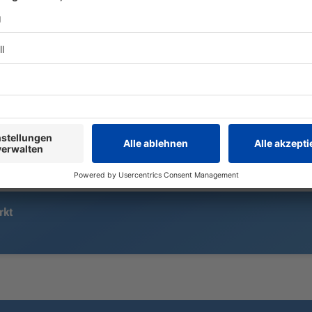
US-Popstar Ariana Grande möchte
Der Mord an 
nach ihrer Tour eine Pause
Studentin ma
einlegen. Jetzt erreicht die Sängerin
aller Welt. 
mit ihrem neuen Album «petal»
arbeitet den
erstmals die deutsche Chartspitze.
einer Comed
Und auch der Sommerhit behauptet
Familie komm
sich.
rkt