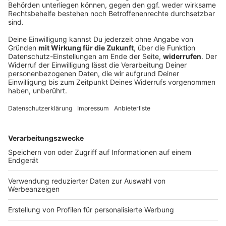
Heidi Klum wechselt mit «HeidiFest» zu RTL
Bisher lief das «HeidiFest» bei ProSieben, jetzt zieht
Heidi Klum mit ihrer Show zu RTL um. Was hinter dem
Senderwechsel steckt.
DEINE GEMERKTEN ARTIKEL
Du hast dir noch keine Artikel gemerkt
Markiere sie hierfür mit einem