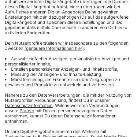
Immer auf dem Laufenden
bleiben!
Verpass' nichts mehr - mit unserem kostenlosen
ANTENNE BAYERN Newsletter. Ob Nachrichten,
Lifestyle oder unsere neuesten Aktionen - wir
informieren dich.
Zum Newsletter anmelden
Du möchtest uns etwas sagen?
Studio Hotline