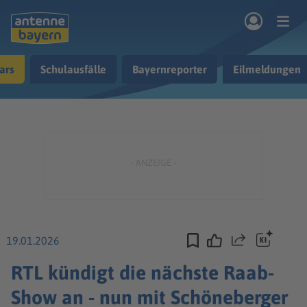
Zum Hauptinhalt springen
ars
Schulausfälle
Bayernreporter
Eilmeldungen
rogramm
Musik & Radio
Podcasts
Nachrichten
Ratgeber
Kontakt
19.01.2026
Teilen
RTL kündigt die nächste Raab-
Show an - nun mit Schöneberger