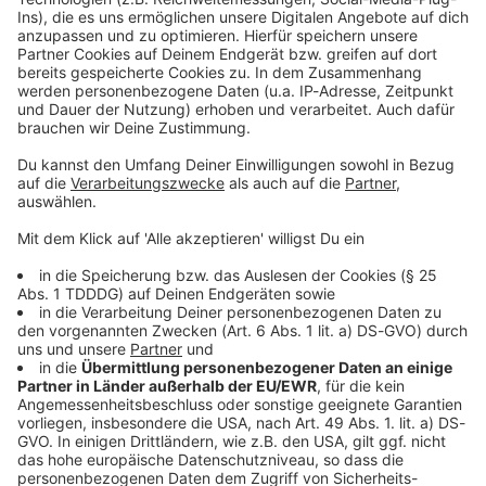
Kontaktformular
Sprachnachricht
© dpa-infocom, dpa:260119-930-565597/1
DAS KÖNNTE DICH AUCH INTERESSIEREN
Stars