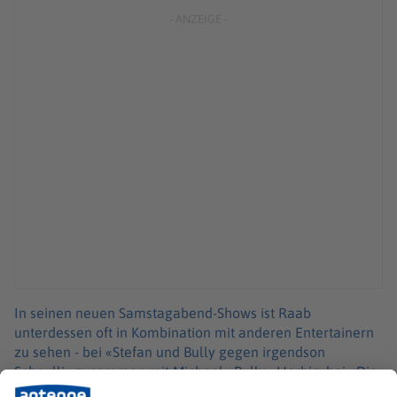
In seinen neuen Samstagabend-Shows ist Raab
unterdessen oft in Kombination mit anderen Entertainern
zu sehen - bei «Stefan und Bully gegen irgendson
Schnulli» zusammen mit Michael «Bully» Herbig, bei «Die
Unzerquizbaren» mit seinem langjährigen Kompagnon