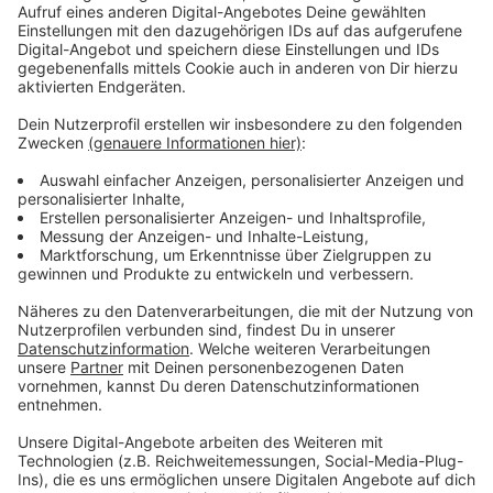
Immer auf dem Laufenden
bleiben!
Verpass' nichts mehr - mit unserem kostenlosen
ANTENNE BAYERN Newsletter. Ob Nachrichten,
Lifestyle oder unsere neuesten Aktionen - wir
informieren dich.
Zum Newsletter anmelden
Du möchtest uns etwas sagen?
Studio Hotline
Kontaktformular