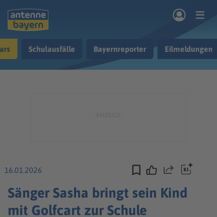
Zum Hauptinhalt springen
ars
Schulausfälle
Bayernreporter
Eilmeldungen
rogramm
Musik & Radio
Podcasts
Nachrichten
Ratgeber
Kontakt
16.01.2026
Teilen
Sänger Sasha bringt sein Kind
mit Golfcart zur Schule