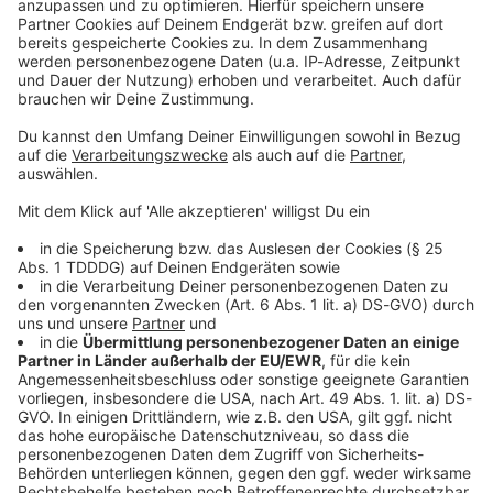
Sprachnachricht
© dpa-infocom, dpa:260116-930-552431/1
DAS KÖNNTE DICH AUCH INTERESSIEREN
Stars