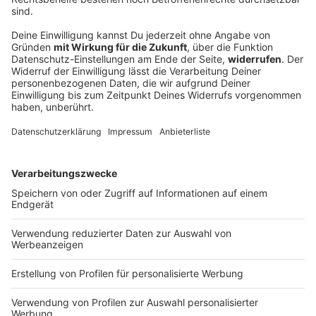
Influencerin Sydney Towle mit 26 an Krebs
gestorben
Eigentlich veröffentlichte Sydney Towle Surf- und
Tanzvideos in den sozialen Medien. Doch dann wurde
bei ihr Krebs diagnostiziert - und die Influencerin
dokumentierte ihren Kampf dagegen.
DEINE GEMERKTEN ARTIKEL
Du hast dir noch keine Artikel gemerkt
Markiere sie hierfür mit einem